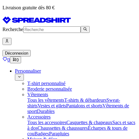
Livraison gratuite dès 80 €
Recherche
Déconnexion
0
0
Personnaliser
T-shirt personnalisé
Broderie personnalisée
Vêtements
Tous les vêtements
T-shirts & débardeurs
Sweat-
shirts
Vestes et gilets
Pantalons et shorts
Vêtements de
sport
Durables
Accessoires
Tous les accessoires
Casquettes & chapeaux
Sacs et sacs
à dos
Chaussettes & chaussures
Écharpes & tours de
cou
Badges
Parapluies