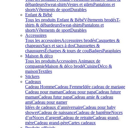
débardeurs
Sweat-shirts
Vestes et gilets
Pantalons et
shorts
Vêtements de sport
Durables
Enfant & Bébé
Tous les produits Enfant & Bébé
Vêtements brodés
T-
shirts & débardeurs
Sweat-shirts
Pantalons et
shorts
Vêtements de sport
Durables
Accessoires
Tous les accessoires
Accessoires brodés
Casquettes &
chapeaux
Sacs et sacs à dos
Chaussettes &
chaussures
Écharpes & tours de cou
Badges
Parapluies
Maison & déco
Tous les produits
Accessoires Animaux de
compagnie
Maison & déco brodé
Cuisine
Déco &
maison
Textiles
Stickers
Cadeaux
Cadeau Homme
Cadeau Femme
Idée cadeau de mariage​
Cadeau pour maman
Cadeau pour papa
Cadeau future
maman
Cadeau futur papa
Cadeau amie & cadeau
ami
Cadeau pour gamer
Idées de cadeaux d’anniversaire
Cadeau pour baby
shower
Cadeau de naissance
Cadeau de baptême
Noces
d’or
Noces d’argent
Cadeau de retraite
Cadeau grand-
mère
Cadeau grand-père
Cartes cadeaux
Produits officiels