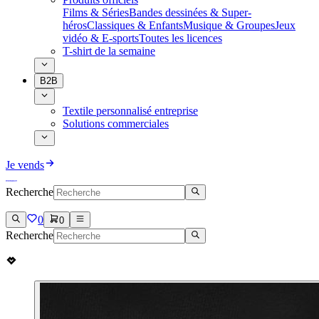
Films & Séries
Bandes dessinées & Super-
héros
Classiques & Enfants
Musique & Groupes
Jeux
vidéo & E-sports
Toutes les licences
T-shirt de la semaine
B2B
Textile personnalisé entreprise
Solutions commerciales
Je vends
Recherche
0
0
Recherche