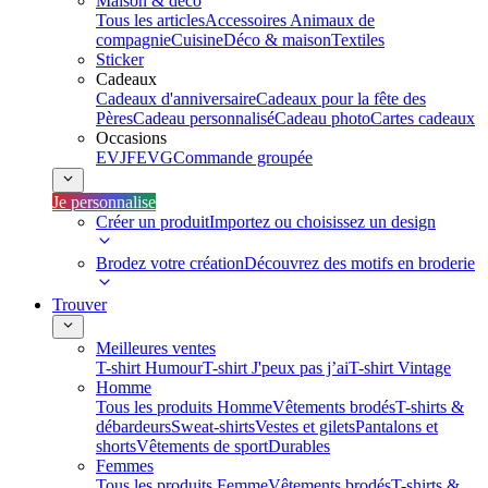
Maison & déco
Tous les articles
Accessoires Animaux de
compagnie
Cuisine
Déco & maison
Textiles
Sticker
Cadeaux
Cadeaux d'anniversaire
Cadeaux pour la fête des
Pères
Cadeau personnalisé
Cadeau photo
Cartes cadeaux
Occasions
EVJF
EVG
Commande groupée
Je personnalise
Créer un produit
Importez ou choisissez un design
Brodez votre création
Découvrez des motifs en broderie
Trouver
Meilleures ventes
T-shirt Humour
T-shirt J'peux pas j’ai
T-shirt Vintage
Homme
Tous les produits Homme
Vêtements brodés
T-shirts &
débardeurs
Sweat-shirts
Vestes et gilets
Pantalons et
shorts
Vêtements de sport
Durables
Femmes
Tous les produits Femme
Vêtements brodés
T-shirts &