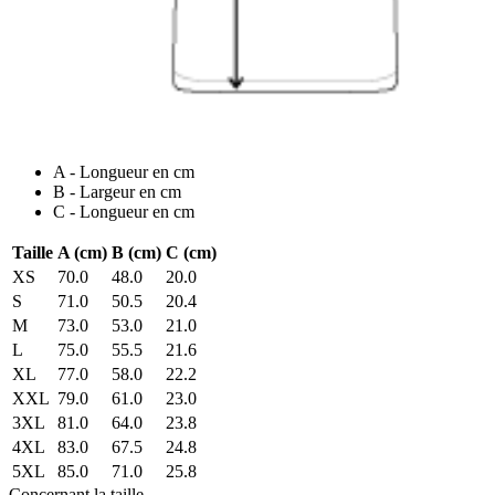
A - Longueur en cm
B - Largeur en cm
C - Longueur en cm
Taille
A (cm)
B (cm)
C (cm)
XS
70.0
48.0
20.0
S
71.0
50.5
20.4
M
73.0
53.0
21.0
L
75.0
55.5
21.6
XL
77.0
58.0
22.2
XXL
79.0
61.0
23.0
3XL
81.0
64.0
23.8
4XL
83.0
67.5
24.8
5XL
85.0
71.0
25.8
Concernant la taille