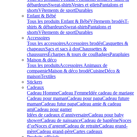
débardeurs
Sweat-shirts
Vestes et gilets
Pantalons et
shorts
Vêtements de sport
Durables
Enfant & Bébé
Tous les produits Enfant & Bébé
Vêtements brodés
T-
shirts & débardeurs
Sweat-shirts
Pantalons et
shorts
Vêtements de sport
Durables
Accessoires
Tous les accessoires
Accessoires brodés
Casquettes &
chapeaux
Sacs et sacs à dos
Chaussettes &
chaussures
Écharpes & tours de cou
Badges
Parapluies
Maison & déco
Tous les produits
Accessoires Animaux de
compagnie
Maison & déco brodé
Cuisine
Déco &
maison
Textiles
Stickers
Cadeaux
Cadeau Homme
Cadeau Femme
Idée cadeau de mariage​
Cadeau pour maman
Cadeau pour papa
Cadeau future
maman
Cadeau futur papa
Cadeau amie & cadeau
ami
Cadeau pour gamer
Idées de cadeaux d’anniversaire
Cadeau pour baby
shower
Cadeau de naissance
Cadeau de baptême
Noces
d’or
Noces d’argent
Cadeau de retraite
Cadeau grand-
mère
Cadeau grand-père
Cartes cadeaux
Produits officiels