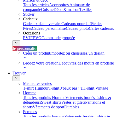
Maison & déco
Tous les articles
Accessoires Animaux de
compagnie
Cuisine
Déco & maison
Textiles
Sticker
Cadeaux
Cadeaux d'anniversaire
Cadeaux pour la fête des
Pères
Cadeau personnalisé
Cadeau photo
Cartes cadeaux
Occasions
EVJF
EVG
Commande groupée
Je personnalise
Créer un produit
Importez ou choisissez un design
Brodez votre création
Découvrez des motifs en broderie
Trouver
Meilleures ventes
T-shirt Humour
T-shirt J'peux pas j’ai
T-shirt Vintage
Homme
Tous les produits Homme
Vêtements brodés
T-shirts &
débardeurs
Sweat-shirts
Vestes et gilets
Pantalons et
shorts
Vêtements de sport
Durables
Femmes
Tous les produits Femme
Vêtements brodés
T-shirts &