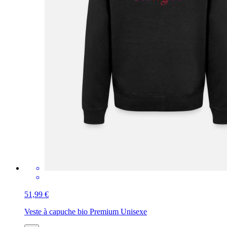
51,99 €
Veste à capuche bio Premium Unisexe