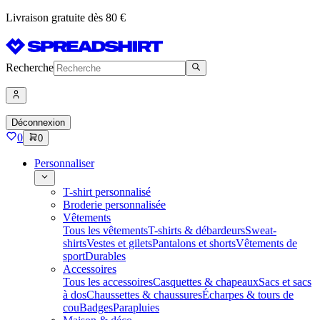
Livraison gratuite dès 80 €
Recherche
Déconnexion
0
0
Personnaliser
T-shirt personnalisé
Broderie personnalisée
Vêtements
Tous les vêtements
T-shirts & débardeurs
Sweat-
shirts
Vestes et gilets
Pantalons et shorts
Vêtements de
sport
Durables
Accessoires
Tous les accessoires
Casquettes & chapeaux
Sacs et sacs
à dos
Chaussettes & chaussures
Écharpes & tours de
cou
Badges
Parapluies