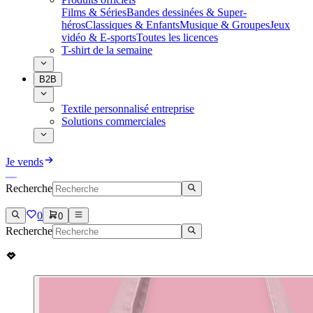
Films & Séries
Bandes dessinées & Super-
héros
Classiques & Enfants
Musique & Groupes
Jeux
vidéo & E-sports
Toutes les licences
T-shirt de la semaine
B2B
Textile personnalisé entreprise
Solutions commerciales
Je vends
Recherche
0
0
Recherche