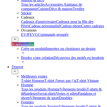
Maison & déco
Tous les articles
Accessoires Animaux de
compagnie
Cuisine
Déco & maison
Textiles
Sticker
Cadeaux
Cadeaux d'anniversaire
Cadeaux pour la fête des
Pères
Cadeau personnalisé
Cadeau photo
Cartes cadeaux
Occasions
EVJF
EVG
Commande groupée
Je personnalise
Créer un produit
Importez ou choisissez un design
Brodez votre création
Découvrez des motifs en broderie
Trouver
Meilleures ventes
T-shirt Humour
T-shirt J'peux pas j’ai
T-shirt Vintage
Homme
Tous les produits Homme
Vêtements brodés
T-shirts &
débardeurs
Sweat-shirts
Vestes et gilets
Pantalons et
shorts
Vêtements de sport
Durables
Femmes
Tous les produits Femme
Vêtements brodés
T-shirts &