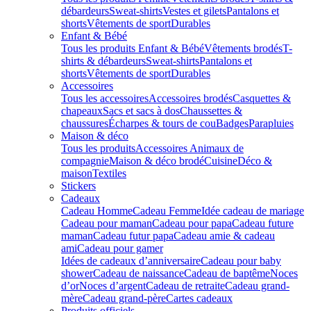
débardeurs
Sweat-shirts
Vestes et gilets
Pantalons et
shorts
Vêtements de sport
Durables
Enfant & Bébé
Tous les produits Enfant & Bébé
Vêtements brodés
T-
shirts & débardeurs
Sweat-shirts
Pantalons et
shorts
Vêtements de sport
Durables
Accessoires
Tous les accessoires
Accessoires brodés
Casquettes &
chapeaux
Sacs et sacs à dos
Chaussettes &
chaussures
Écharpes & tours de cou
Badges
Parapluies
Maison & déco
Tous les produits
Accessoires Animaux de
compagnie
Maison & déco brodé
Cuisine
Déco &
maison
Textiles
Stickers
Cadeaux
Cadeau Homme
Cadeau Femme
Idée cadeau de mariage​
Cadeau pour maman
Cadeau pour papa
Cadeau future
maman
Cadeau futur papa
Cadeau amie & cadeau
ami
Cadeau pour gamer
Idées de cadeaux d’anniversaire
Cadeau pour baby
shower
Cadeau de naissance
Cadeau de baptême
Noces
d’or
Noces d’argent
Cadeau de retraite
Cadeau grand-
mère
Cadeau grand-père
Cartes cadeaux
Produits officiels