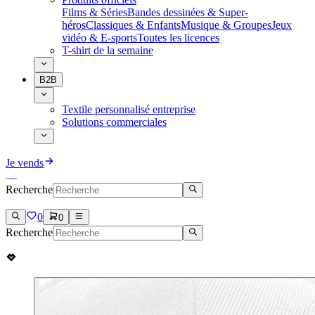
Films & Séries
Bandes dessinées & Super-
héros
Classiques & Enfants
Musique & Groupes
Jeux
vidéo & E-sports
Toutes les licences
T-shirt de la semaine
B2B
Textile personnalisé entreprise
Solutions commerciales
Je vends
Recherche
0
0
Recherche