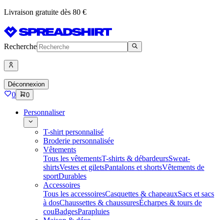
Livraison gratuite dès 80 €
Recherche
Déconnexion
0
0
Personnaliser
T-shirt personnalisé
Broderie personnalisée
Vêtements
Tous les vêtements
T-shirts & débardeurs
Sweat-
shirts
Vestes et gilets
Pantalons et shorts
Vêtements de
sport
Durables
Accessoires
Tous les accessoires
Casquettes & chapeaux
Sacs et sacs
à dos
Chaussettes & chaussures
Écharpes & tours de
cou
Badges
Parapluies