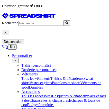
Livraison gratuite dès 80 €
Recherche
Déconnexion
0
0
Personnaliser
T-shirt personnalisé
Broderie personnalisée
Vêtements
Tous les vêtements
T-shirts & débardeurs
Sweat-
shirts
Vestes et gilets
Pantalons et shorts
Vêtements de
sport
Durables
Accessoires
Tous les accessoires
Casquettes & chapeaux
Sacs et sacs
à dos
Chaussettes & chaussures
Écharpes & tours de
cou
Badges
Parapluies