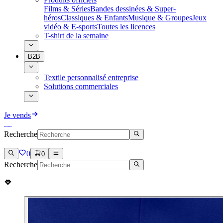
Films & Séries
Bandes dessinées & Super-
héros
Classiques & Enfants
Musique & Groupes
Jeux
vidéo & E-sports
Toutes les licences
T-shirt de la semaine
B2B
Textile personnalisé entreprise
Solutions commerciales
Je vends
Recherche
0
0
Recherche