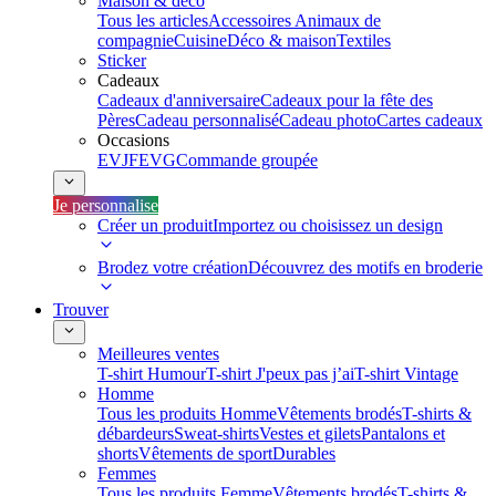
Maison & déco
Tous les articles
Accessoires Animaux de
compagnie
Cuisine
Déco & maison
Textiles
Sticker
Cadeaux
Cadeaux d'anniversaire
Cadeaux pour la fête des
Pères
Cadeau personnalisé
Cadeau photo
Cartes cadeaux
Occasions
EVJF
EVG
Commande groupée
Je personnalise
Créer un produit
Importez ou choisissez un design
Brodez votre création
Découvrez des motifs en broderie
Trouver
Meilleures ventes
T-shirt Humour
T-shirt J'peux pas j’ai
T-shirt Vintage
Homme
Tous les produits Homme
Vêtements brodés
T-shirts &
débardeurs
Sweat-shirts
Vestes et gilets
Pantalons et
shorts
Vêtements de sport
Durables
Femmes
Tous les produits Femme
Vêtements brodés
T-shirts &