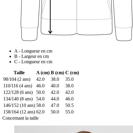
A - Longueur en cm
B - Largeur en cm
C - Longueur en cm
Taille
A (cm)
B (cm)
C (cm)
98/104 (2 ans)
42.0
38.0
35.0
110/116 (4 ans)
46.0
40.0
38.0
122/128 (6 ans)
50.0
42.0
42.0
134/140 (8 ans)
54.0
44.0
46.0
146/152 (10 ans)
58.0
47.0
50.5
158/164 (12 ans)
62.0
50.0
55.0
Concernant la taille