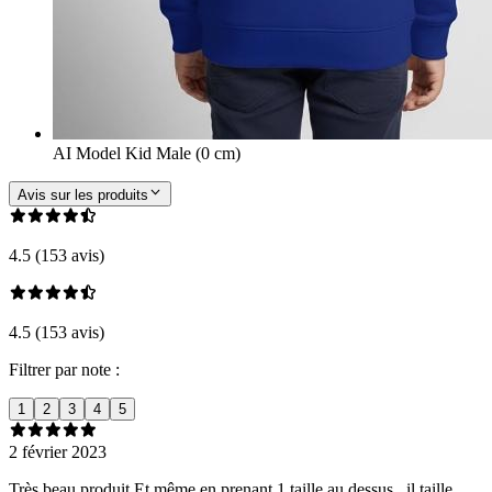
AI Model Kid Male (0 cm)
Avis sur les produits
4.5 (153 avis)
4.5 (153 avis)
Filtrer par note :
1
2
3
4
5
2 février 2023
Très beau produit Et même en prenant 1 taille au dessus , il taille