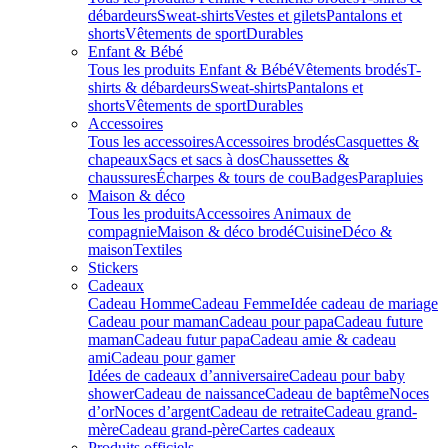
débardeurs
Sweat-shirts
Vestes et gilets
Pantalons et
shorts
Vêtements de sport
Durables
Enfant & Bébé
Tous les produits Enfant & Bébé
Vêtements brodés
T-
shirts & débardeurs
Sweat-shirts
Pantalons et
shorts
Vêtements de sport
Durables
Accessoires
Tous les accessoires
Accessoires brodés
Casquettes &
chapeaux
Sacs et sacs à dos
Chaussettes &
chaussures
Écharpes & tours de cou
Badges
Parapluies
Maison & déco
Tous les produits
Accessoires Animaux de
compagnie
Maison & déco brodé
Cuisine
Déco &
maison
Textiles
Stickers
Cadeaux
Cadeau Homme
Cadeau Femme
Idée cadeau de mariage​
Cadeau pour maman
Cadeau pour papa
Cadeau future
maman
Cadeau futur papa
Cadeau amie & cadeau
ami
Cadeau pour gamer
Idées de cadeaux d’anniversaire
Cadeau pour baby
shower
Cadeau de naissance
Cadeau de baptême
Noces
d’or
Noces d’argent
Cadeau de retraite
Cadeau grand-
mère
Cadeau grand-père
Cartes cadeaux
Produits officiels