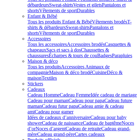
débardeurs
Sweat-shirts
Vestes et gilets
Pantalons et
shorts
Vêtements de sport
Durables
Enfant & Bébé
Tous les produits Enfant & Bébé
Vêtements brodés
T-
shirts & débardeurs
Sweat-shirts
Pantalons et
shorts
Vêtements de sport
Durables
Accessoires
Tous les accessoires
Accessoires brodés
Casquettes &
chapeaux
Sacs et sacs à dos
Chaussettes &
chaussures
Écharpes & tours de cou
Badges
Parapluies
Maison & déco
Tous les produits
Accessoires Animaux de
compagnie
Maison & déco brodé
Cuisine
Déco &
maison
Textiles
Stickers
Cadeaux
Cadeau Homme
Cadeau Femme
Idée cadeau de mariage​
Cadeau pour maman
Cadeau pour papa
Cadeau future
maman
Cadeau futur papa
Cadeau amie & cadeau
ami
Cadeau pour gamer
Idées de cadeaux d’anniversaire
Cadeau pour baby
shower
Cadeau de naissance
Cadeau de baptême
Noces
d’or
Noces d’argent
Cadeau de retraite
Cadeau grand-
mère
Cadeau grand-père
Cartes cadeaux
Produits officiels