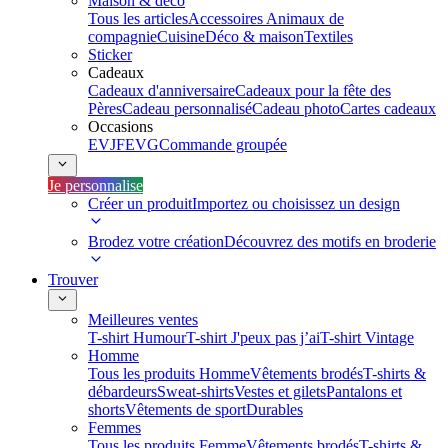
Maison & déco
Tous les articles
Accessoires Animaux de
compagnie
Cuisine
Déco & maison
Textiles
Sticker
Cadeaux
Cadeaux d'anniversaire
Cadeaux pour la fête des
Pères
Cadeau personnalisé
Cadeau photo
Cartes cadeaux
Occasions
EVJF
EVG
Commande groupée
Je personnalise
Créer un produit
Importez ou choisissez un design
Brodez votre création
Découvrez des motifs en broderie
Trouver
Meilleures ventes
T-shirt Humour
T-shirt J'peux pas j’ai
T-shirt Vintage
Homme
Tous les produits Homme
Vêtements brodés
T-shirts &
débardeurs
Sweat-shirts
Vestes et gilets
Pantalons et
shorts
Vêtements de sport
Durables
Femmes
Tous les produits Femme
Vêtements brodés
T-shirts &