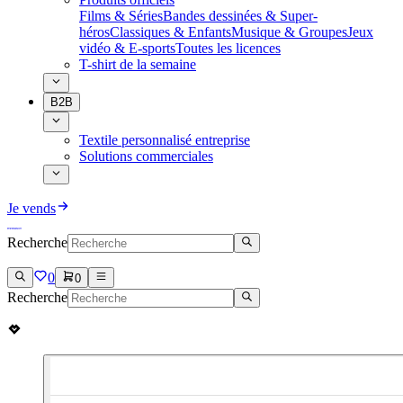
Films & Séries
Bandes dessinées & Super-
héros
Classiques & Enfants
Musique & Groupes
Jeux
vidéo & E-sports
Toutes les licences
T-shirt de la semaine
B2B
Textile personnalisé entreprise
Solutions commerciales
Je vends
Recherche
0
0
Recherche