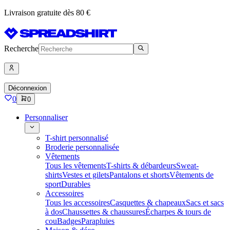
Livraison gratuite dès 80 €
Recherche
Déconnexion
0
0
Personnaliser
T-shirt personnalisé
Broderie personnalisée
Vêtements
Tous les vêtements
T-shirts & débardeurs
Sweat-
shirts
Vestes et gilets
Pantalons et shorts
Vêtements de
sport
Durables
Accessoires
Tous les accessoires
Casquettes & chapeaux
Sacs et sacs
à dos
Chaussettes & chaussures
Écharpes & tours de
cou
Badges
Parapluies