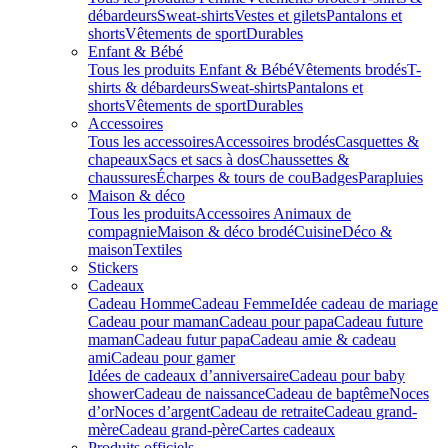
débardeurs
Sweat-shirts
Vestes et gilets
Pantalons et
shorts
Vêtements de sport
Durables
Enfant & Bébé
Tous les produits Enfant & Bébé
Vêtements brodés
T-
shirts & débardeurs
Sweat-shirts
Pantalons et
shorts
Vêtements de sport
Durables
Accessoires
Tous les accessoires
Accessoires brodés
Casquettes &
chapeaux
Sacs et sacs à dos
Chaussettes &
chaussures
Écharpes & tours de cou
Badges
Parapluies
Maison & déco
Tous les produits
Accessoires Animaux de
compagnie
Maison & déco brodé
Cuisine
Déco &
maison
Textiles
Stickers
Cadeaux
Cadeau Homme
Cadeau Femme
Idée cadeau de mariage​
Cadeau pour maman
Cadeau pour papa
Cadeau future
maman
Cadeau futur papa
Cadeau amie & cadeau
ami
Cadeau pour gamer
Idées de cadeaux d’anniversaire
Cadeau pour baby
shower
Cadeau de naissance
Cadeau de baptême
Noces
d’or
Noces d’argent
Cadeau de retraite
Cadeau grand-
mère
Cadeau grand-père
Cartes cadeaux
Produits officiels