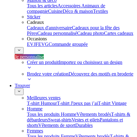
Maison & déco
Tous les articles
Accessoires Animaux de
compagnie
Cuisine
Déco & maison
Textiles
Sticker
Cadeaux
Cadeaux d'anniversaire
Cadeaux pour la fête des
Pères
Cadeau personnalisé
Cadeau photo
Cartes cadeaux
Occasions
EVJF
EVG
Commande groupée
Je personnalise
Créer un produit
Importez ou choisissez un design
Brodez votre création
Découvrez des motifs en broderie
Trouver
Meilleures ventes
T-shirt Humour
T-shirt J'peux pas j’ai
T-shirt Vintage
Homme
Tous les produits Homme
Vêtements brodés
T-shirts &
débardeurs
Sweat-shirts
Vestes et gilets
Pantalons et
shorts
Vêtements de sport
Durables
Femmes
Tous les produits Femme
Vêtements brodés
T-shirts &