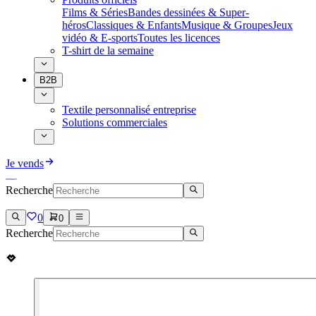
Films & Séries
Bandes dessinées & Super-
héros
Classiques & Enfants
Musique & Groupes
Jeux
vidéo & E-sports
Toutes les licences
T-shirt de la semaine
B2B
Textile personnalisé entreprise
Solutions commerciales
Je vends
Recherche
0
0
Recherche