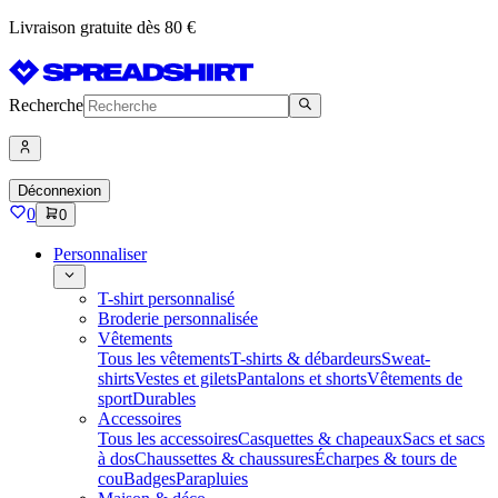
Livraison gratuite dès 80 €
Recherche
Déconnexion
0
0
Personnaliser
T-shirt personnalisé
Broderie personnalisée
Vêtements
Tous les vêtements
T-shirts & débardeurs
Sweat-
shirts
Vestes et gilets
Pantalons et shorts
Vêtements de
sport
Durables
Accessoires
Tous les accessoires
Casquettes & chapeaux
Sacs et sacs
à dos
Chaussettes & chaussures
Écharpes & tours de
cou
Badges
Parapluies