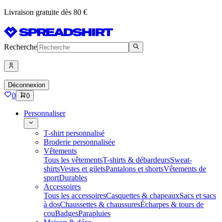
Livraison gratuite dès 80 €
Recherche
Déconnexion
0
0
Personnaliser
T-shirt personnalisé
Broderie personnalisée
Vêtements
Tous les vêtements
T-shirts & débardeurs
Sweat-
shirts
Vestes et gilets
Pantalons et shorts
Vêtements de
sport
Durables
Accessoires
Tous les accessoires
Casquettes & chapeaux
Sacs et sacs
à dos
Chaussettes & chaussures
Écharpes & tours de
cou
Badges
Parapluies