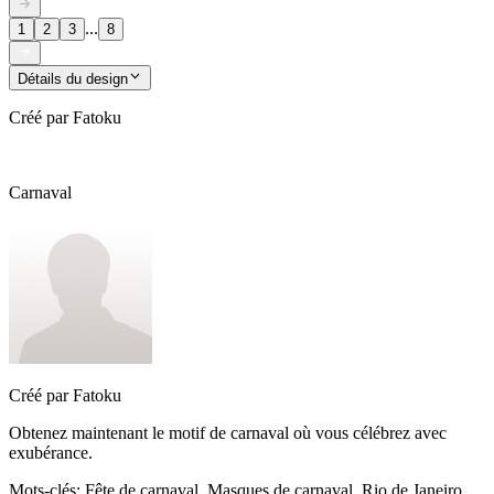
...
1
2
3
8
Détails du design
Créé par
Fatoku
Carnaval
Créé par
Fatoku
Obtenez maintenant le motif de carnaval où vous célébrez avec
exubérance.
Mots-clés
:
Fête de carnaval, Masques de carnaval, Rio de Janeiro,