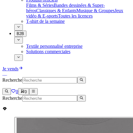
Films & Séries
Bandes dessinées & Super-
héros
Classiques & Enfants
Musique & Groupes
Jeux
vidéo & E-sports
Toutes les licences
T-shirt de la semaine
B2B
Textile personnalisé entreprise
Solutions commerciales
Je vends
Recherche
0
0
Recherche