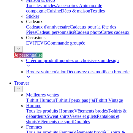
Maison & déco
Tous les articles
Accessoires Animaux de
compagnie
Cuisine
Déco & maison
Textiles
Sticker
Cadeaux
Cadeaux d'anniversaire
Cadeaux pour la fête des
Pères
Cadeau personnalisé
Cadeau photo
Cartes cadeaux
Occasions
EVJF
EVG
Commande groupée
Je personnalise
Créer un produit
Importez ou choisissez un design
Brodez votre création
Découvrez des motifs en broderie
Trouver
Meilleures ventes
T-shirt Humour
T-shirt J'peux pas j’ai
T-shirt Vintage
Homme
Tous les produits Homme
Vêtements brodés
T-shirts &
débardeurs
Sweat-shirts
Vestes et gilets
Pantalons et
shorts
Vêtements de sport
Durables
Femmes
Tous les produits Femme
Vêtements brodés
T-shirts &