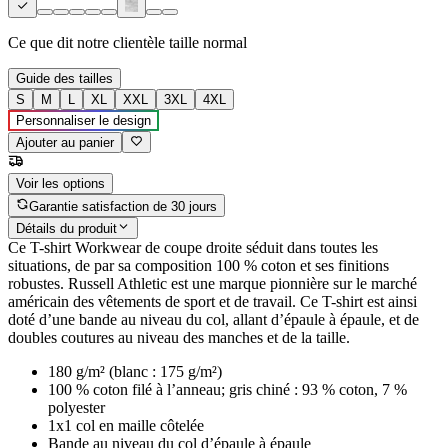
Ce que dit notre clientèle
taille normal
Guide des tailles
S
M
L
XL
XXL
3XL
4XL
Personnaliser le design
Ajouter au panier
Voir les options
Garantie satisfaction de 30 jours
Détails du produit
Ce T-shirt Workwear de coupe droite séduit dans toutes les
situations, de par sa composition 100 % coton et ses finitions
robustes. Russell Athletic est une marque pionnière sur le marché
américain des vêtements de sport et de travail. Ce T-shirt est ainsi
doté d’une bande au niveau du col, allant d’épaule à épaule, et de
doubles coutures au niveau des manches et de la taille.
180 g/m² (blanc : 175 g/m²)
100 % coton filé à l’anneau; gris chiné : 93 % coton, 7 %
polyester
1x1 col en maille côtelée
Bande au niveau du col d’épaule à épaule