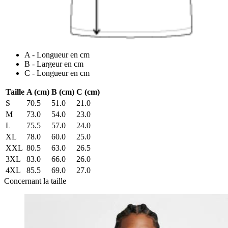
A - Longueur en cm
B - Largeur en cm
C - Longueur en cm
Taille
A (cm)
B (cm)
C (cm)
S
70.5
51.0
21.0
M
73.0
54.0
23.0
L
75.5
57.0
24.0
XL
78.0
60.0
25.0
XXL
80.5
63.0
26.5
3XL
83.0
66.0
26.0
4XL
85.5
69.0
27.0
Concernant la taille