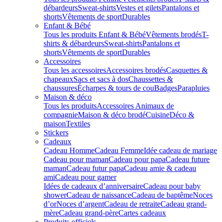
débardeurs
Sweat-shirts
Vestes et gilets
Pantalons et
shorts
Vêtements de sport
Durables
Enfant & Bébé
Tous les produits Enfant & Bébé
Vêtements brodés
T-
shirts & débardeurs
Sweat-shirts
Pantalons et
shorts
Vêtements de sport
Durables
Accessoires
Tous les accessoires
Accessoires brodés
Casquettes &
chapeaux
Sacs et sacs à dos
Chaussettes &
chaussures
Écharpes & tours de cou
Badges
Parapluies
Maison & déco
Tous les produits
Accessoires Animaux de
compagnie
Maison & déco brodé
Cuisine
Déco &
maison
Textiles
Stickers
Cadeaux
Cadeau Homme
Cadeau Femme
Idée cadeau de mariage​
Cadeau pour maman
Cadeau pour papa
Cadeau future
maman
Cadeau futur papa
Cadeau amie & cadeau
ami
Cadeau pour gamer
Idées de cadeaux d’anniversaire
Cadeau pour baby
shower
Cadeau de naissance
Cadeau de baptême
Noces
d’or
Noces d’argent
Cadeau de retraite
Cadeau grand-
mère
Cadeau grand-père
Cartes cadeaux
Produits officiels