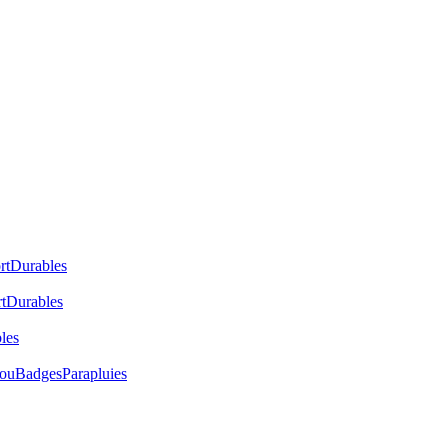
rt
Durables
t
Durables
les
cou
Badges
Parapluies