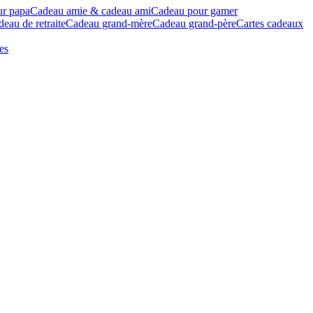
ur papa
Cadeau amie & cadeau ami
Cadeau pour gamer
eau de retraite
Cadeau grand-mère
Cadeau grand-père
Cartes cadeaux
es