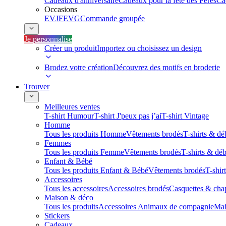
Cadeaux d'anniversaire
Cadeaux pour la fête des Pères
Ca
Occasions
EVJF
EVG
Commande groupée
Je personnalise
Créer un produit
Importez ou choisissez un design
Brodez votre création
Découvrez des motifs en broderie
Trouver
Meilleures ventes
T-shirt Humour
T-shirt J'peux pas j’ai
T-shirt Vintage
Homme
Tous les produits Homme
Vêtements brodés
T-shirts & dé
Femmes
Tous les produits Femme
Vêtements brodés
T-shirts & dé
Enfant & Bébé
Tous les produits Enfant & Bébé
Vêtements brodés
T-shir
Accessoires
Tous les accessoires
Accessoires brodés
Casquettes & cha
Maison & déco
Tous les produits
Accessoires Animaux de compagnie
Mai
Stickers
Cadeaux