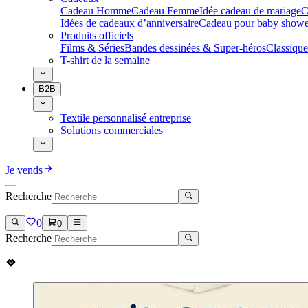
Cadeau Homme
Cadeau Femme
Idée cadeau de mariage​
C
Idées de cadeaux d’anniversaire
Cadeau pour baby showe
Produits officiels
Films & Séries
Bandes dessinées & Super-héros
Classique
T-shirt de la semaine
B2B
Textile personnalisé entreprise
Solutions commerciales
Je vends
Recherche
0
0
Recherche