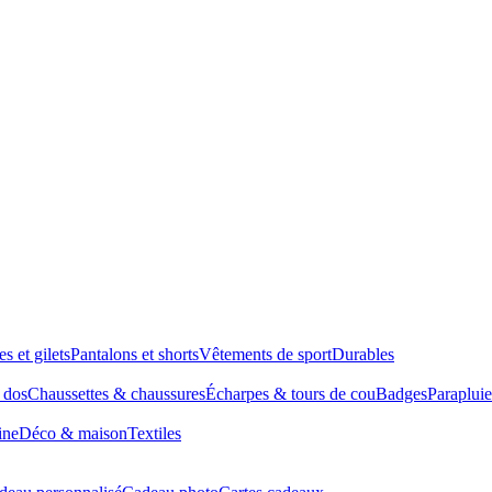
es et gilets
Pantalons et shorts
Vêtements de sport
Durables
à dos
Chaussettes & chaussures
Écharpes & tours de cou
Badges
Parapluie
ine
Déco & maison
Textiles