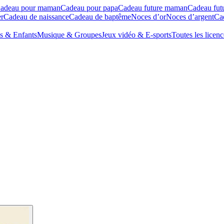
adeau pour maman
Cadeau pour papa
Cadeau future maman
Cadeau fut
r
Cadeau de naissance
Cadeau de baptême
Noces d’or
Noces d’argent
Cad
s & Enfants
Musique & Groupes
Jeux vidéo & E-sports
Toutes les licenc