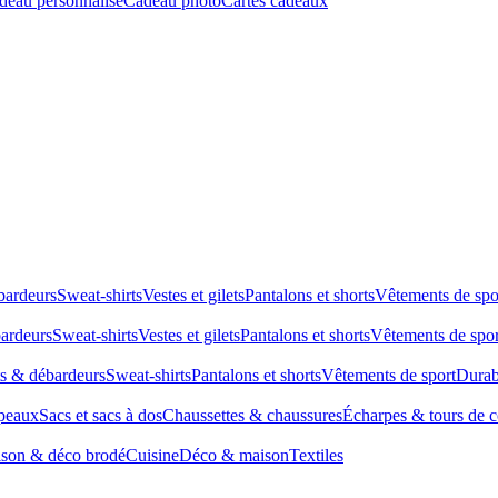
deau personnalisé
Cadeau photo
Cartes cadeaux
bardeurs
Sweat-shirts
Vestes et gilets
Pantalons et shorts
Vêtements de spo
bardeurs
Sweat-shirts
Vestes et gilets
Pantalons et shorts
Vêtements de spor
ts & débardeurs
Sweat-shirts
Pantalons et shorts
Vêtements de sport
Durab
peaux
Sacs et sacs à dos
Chaussettes & chaussures
Écharpes & tours de 
son & déco brodé
Cuisine
Déco & maison
Textiles