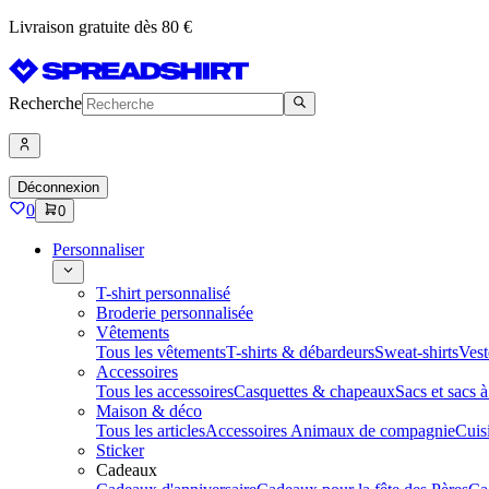
Livraison gratuite dès 80 €
Recherche
Déconnexion
0
0
Personnaliser
T-shirt personnalisé
Broderie personnalisée
Vêtements
Tous les vêtements
T-shirts & débardeurs
Sweat-shirts
Vest
Accessoires
Tous les accessoires
Casquettes & chapeaux
Sacs et sacs 
Maison & déco
Tous les articles
Accessoires Animaux de compagnie
Cuis
Sticker
Cadeaux