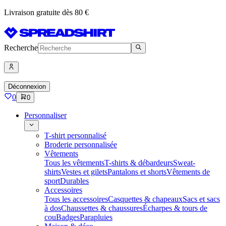
Livraison gratuite dès 80 €
Recherche
Déconnexion
0
0
Personnaliser
T-shirt personnalisé
Broderie personnalisée
Vêtements
Tous les vêtements
T-shirts & débardeurs
Sweat-
shirts
Vestes et gilets
Pantalons et shorts
Vêtements de
sport
Durables
Accessoires
Tous les accessoires
Casquettes & chapeaux
Sacs et sacs
à dos
Chaussettes & chaussures
Écharpes & tours de
cou
Badges
Parapluies