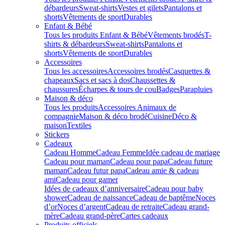
débardeurs
Sweat-shirts
Vestes et gilets
Pantalons et
shorts
Vêtements de sport
Durables
Enfant & Bébé
Tous les produits Enfant & Bébé
Vêtements brodés
T-
shirts & débardeurs
Sweat-shirts
Pantalons et
shorts
Vêtements de sport
Durables
Accessoires
Tous les accessoires
Accessoires brodés
Casquettes &
chapeaux
Sacs et sacs à dos
Chaussettes &
chaussures
Écharpes & tours de cou
Badges
Parapluies
Maison & déco
Tous les produits
Accessoires Animaux de
compagnie
Maison & déco brodé
Cuisine
Déco &
maison
Textiles
Stickers
Cadeaux
Cadeau Homme
Cadeau Femme
Idée cadeau de mariage​
Cadeau pour maman
Cadeau pour papa
Cadeau future
maman
Cadeau futur papa
Cadeau amie & cadeau
ami
Cadeau pour gamer
Idées de cadeaux d’anniversaire
Cadeau pour baby
shower
Cadeau de naissance
Cadeau de baptême
Noces
d’or
Noces d’argent
Cadeau de retraite
Cadeau grand-
mère
Cadeau grand-père
Cartes cadeaux
Produits officiels