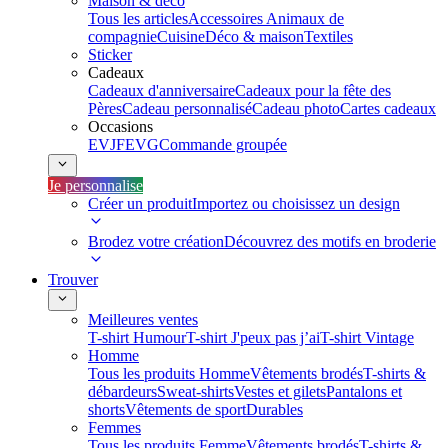
Maison & déco
Tous les articles
Accessoires Animaux de
compagnie
Cuisine
Déco & maison
Textiles
Sticker
Cadeaux
Cadeaux d'anniversaire
Cadeaux pour la fête des
Pères
Cadeau personnalisé
Cadeau photo
Cartes cadeaux
Occasions
EVJF
EVG
Commande groupée
Je personnalise
Créer un produit
Importez ou choisissez un design
Brodez votre création
Découvrez des motifs en broderie
Trouver
Meilleures ventes
T-shirt Humour
T-shirt J'peux pas j’ai
T-shirt Vintage
Homme
Tous les produits Homme
Vêtements brodés
T-shirts &
débardeurs
Sweat-shirts
Vestes et gilets
Pantalons et
shorts
Vêtements de sport
Durables
Femmes
Tous les produits Femme
Vêtements brodés
T-shirts &