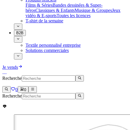
Films & Séries
Bandes dessinées & Super-
héros
Classiques & Enfants
Musique & Groupes
Jeux
vidéo & E-sports
Toutes les licences
T-shirt de la semaine
B2B
Textile personnalisé entreprise
Solutions commerciales
Je vends
Recherche
0
0
Recherche