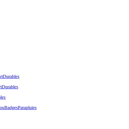
rt
Durables
t
Durables
les
cou
Badges
Parapluies