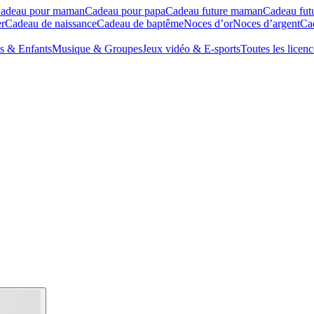
adeau pour maman
Cadeau pour papa
Cadeau future maman
Cadeau fut
r
Cadeau de naissance
Cadeau de baptême
Noces d’or
Noces d’argent
Cad
s & Enfants
Musique & Groupes
Jeux vidéo & E-sports
Toutes les licenc