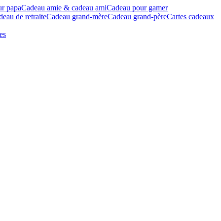
ur papa
Cadeau amie & cadeau ami
Cadeau pour gamer
eau de retraite
Cadeau grand-mère
Cadeau grand-père
Cartes cadeaux
es