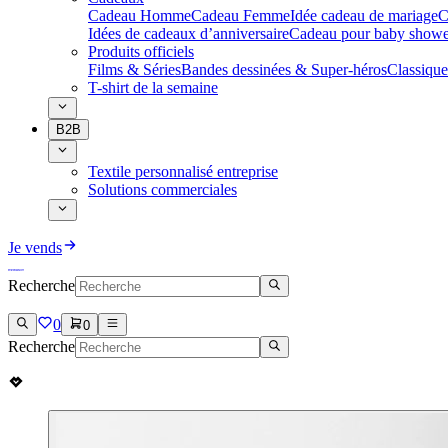
Cadeau Homme
Cadeau Femme
Idée cadeau de mariage​
C
Idées de cadeaux d’anniversaire
Cadeau pour baby showe
Produits officiels
Films & Séries
Bandes dessinées & Super-héros
Classique
T-shirt de la semaine
B2B
Textile personnalisé entreprise
Solutions commerciales
Je vends
Recherche
0
0
Recherche