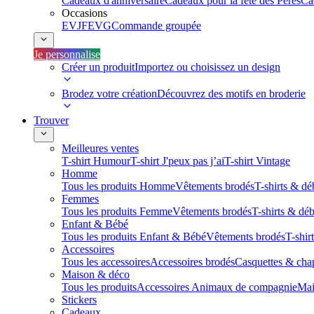
Cadeaux d'anniversaire
Cadeaux pour la fête des Pères
Ca
Occasions
EVJF
EVG
Commande groupée
Je personnalise
Créer un produit
Importez ou choisissez un design
Brodez votre création
Découvrez des motifs en broderie
Trouver
Meilleures ventes
T-shirt Humour
T-shirt J'peux pas j’ai
T-shirt Vintage
Homme
Tous les produits Homme
Vêtements brodés
T-shirts & dé
Femmes
Tous les produits Femme
Vêtements brodés
T-shirts & dé
Enfant & Bébé
Tous les produits Enfant & Bébé
Vêtements brodés
T-shir
Accessoires
Tous les accessoires
Accessoires brodés
Casquettes & cha
Maison & déco
Tous les produits
Accessoires Animaux de compagnie
Mai
Stickers
Cadeaux