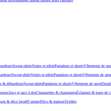
deau personnalisé
Cadeau photo
Cartes cadeaux
bardeurs
Sweat-shirts
Vestes et gilets
Pantalons et shorts
Vêtements de spo
bardeurs
Sweat-shirts
Vestes et gilets
Pantalons et shorts
Vêtements de spor
ts & débardeurs
Sweat-shirts
Pantalons et shorts
Vêtements de sport
Durab
peaux
Sacs et sacs à dos
Chaussettes & chaussures
Écharpes & tours de 
son & déco brodé
Cuisine
Déco & maison
Textiles