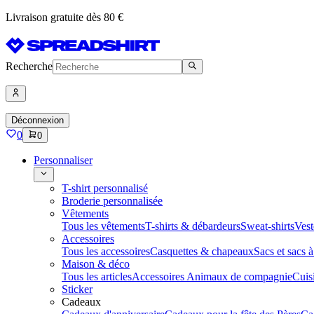
Livraison gratuite dès 80 €
Recherche
Déconnexion
0
0
Personnaliser
T-shirt personnalisé
Broderie personnalisée
Vêtements
Tous les vêtements
T-shirts & débardeurs
Sweat-shirts
Vest
Accessoires
Tous les accessoires
Casquettes & chapeaux
Sacs et sacs 
Maison & déco
Tous les articles
Accessoires Animaux de compagnie
Cuis
Sticker
Cadeaux