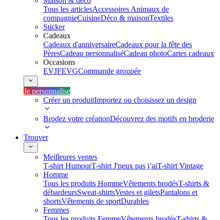
Maison & déco
Tous les articles
Accessoires Animaux de
compagnie
Cuisine
Déco & maison
Textiles
Sticker
Cadeaux
Cadeaux d'anniversaire
Cadeaux pour la fête des
Pères
Cadeau personnalisé
Cadeau photo
Cartes cadeaux
Occasions
EVJF
EVG
Commande groupée
Je personnalise
Créer un produit
Importez ou choisissez un design
Brodez votre création
Découvrez des motifs en broderie
Trouver
Meilleures ventes
T-shirt Humour
T-shirt J'peux pas j’ai
T-shirt Vintage
Homme
Tous les produits Homme
Vêtements brodés
T-shirts &
débardeurs
Sweat-shirts
Vestes et gilets
Pantalons et
shorts
Vêtements de sport
Durables
Femmes
Tous les produits Femme
Vêtements brodés
T-shirts &