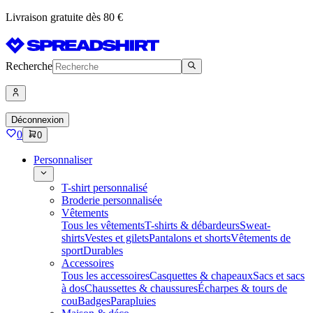
Livraison gratuite dès 80 €
Recherche
Déconnexion
0
0
Personnaliser
T-shirt personnalisé
Broderie personnalisée
Vêtements
Tous les vêtements
T-shirts & débardeurs
Sweat-
shirts
Vestes et gilets
Pantalons et shorts
Vêtements de
sport
Durables
Accessoires
Tous les accessoires
Casquettes & chapeaux
Sacs et sacs
à dos
Chaussettes & chaussures
Écharpes & tours de
cou
Badges
Parapluies