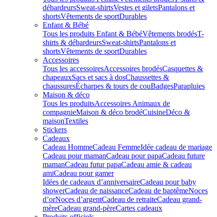
débardeurs
Sweat-shirts
Vestes et gilets
Pantalons et
shorts
Vêtements de sport
Durables
Enfant & Bébé
Tous les produits Enfant & Bébé
Vêtements brodés
T-
shirts & débardeurs
Sweat-shirts
Pantalons et
shorts
Vêtements de sport
Durables
Accessoires
Tous les accessoires
Accessoires brodés
Casquettes &
chapeaux
Sacs et sacs à dos
Chaussettes &
chaussures
Écharpes & tours de cou
Badges
Parapluies
Maison & déco
Tous les produits
Accessoires Animaux de
compagnie
Maison & déco brodé
Cuisine
Déco &
maison
Textiles
Stickers
Cadeaux
Cadeau Homme
Cadeau Femme
Idée cadeau de mariage​
Cadeau pour maman
Cadeau pour papa
Cadeau future
maman
Cadeau futur papa
Cadeau amie & cadeau
ami
Cadeau pour gamer
Idées de cadeaux d’anniversaire
Cadeau pour baby
shower
Cadeau de naissance
Cadeau de baptême
Noces
d’or
Noces d’argent
Cadeau de retraite
Cadeau grand-
mère
Cadeau grand-père
Cartes cadeaux
Produits officiels