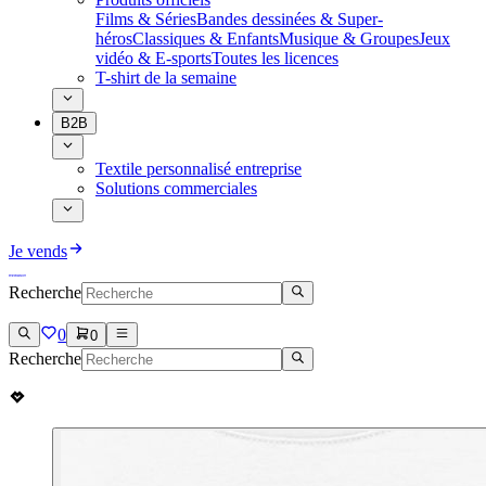
Films & Séries
Bandes dessinées & Super-
héros
Classiques & Enfants
Musique & Groupes
Jeux
vidéo & E-sports
Toutes les licences
T-shirt de la semaine
B2B
Textile personnalisé entreprise
Solutions commerciales
Je vends
Recherche
0
0
Recherche