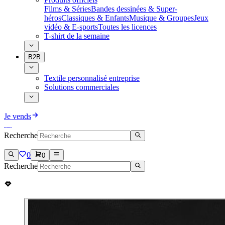
Films & Séries
Bandes dessinées & Super-
héros
Classiques & Enfants
Musique & Groupes
Jeux
vidéo & E-sports
Toutes les licences
T-shirt de la semaine
B2B
Textile personnalisé entreprise
Solutions commerciales
Je vends
Recherche
0
0
Recherche