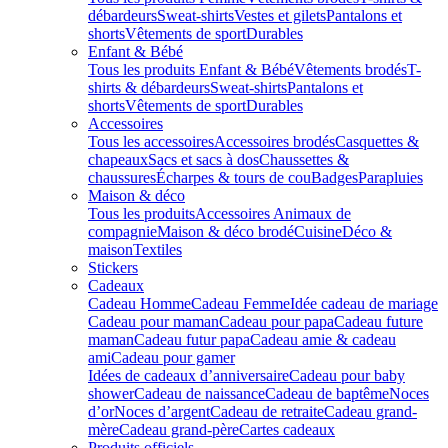
débardeurs
Sweat-shirts
Vestes et gilets
Pantalons et
shorts
Vêtements de sport
Durables
Enfant & Bébé
Tous les produits Enfant & Bébé
Vêtements brodés
T-
shirts & débardeurs
Sweat-shirts
Pantalons et
shorts
Vêtements de sport
Durables
Accessoires
Tous les accessoires
Accessoires brodés
Casquettes &
chapeaux
Sacs et sacs à dos
Chaussettes &
chaussures
Écharpes & tours de cou
Badges
Parapluies
Maison & déco
Tous les produits
Accessoires Animaux de
compagnie
Maison & déco brodé
Cuisine
Déco &
maison
Textiles
Stickers
Cadeaux
Cadeau Homme
Cadeau Femme
Idée cadeau de mariage​
Cadeau pour maman
Cadeau pour papa
Cadeau future
maman
Cadeau futur papa
Cadeau amie & cadeau
ami
Cadeau pour gamer
Idées de cadeaux d’anniversaire
Cadeau pour baby
shower
Cadeau de naissance
Cadeau de baptême
Noces
d’or
Noces d’argent
Cadeau de retraite
Cadeau grand-
mère
Cadeau grand-père
Cartes cadeaux
Produits officiels