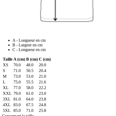
A - Longueur en cm
B - Largeur en cm
C - Longueur en cm
Taille
A (cm)
B (cm)
C (cm)
XS
70.0
48.0
20.0
S
71.0
50.5
20.4
M
73.0
53.0
21.0
L
75.0
55.5
21.6
XL
77.0
58.0
22.2
XXL
79.0
61.0
23.0
3XL
81.0
64.0
23.8
4XL
83.0
67.5
24.8
5XL
85.0
71.0
25.8
Concernant la taille