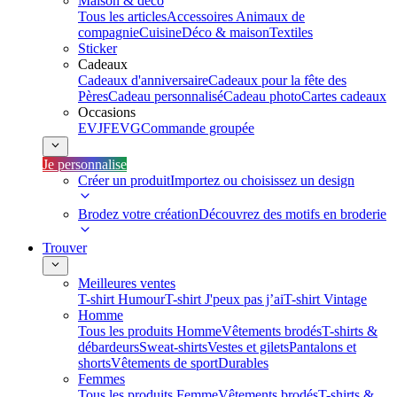
Maison & déco
Tous les articles
Accessoires Animaux de
compagnie
Cuisine
Déco & maison
Textiles
Sticker
Cadeaux
Cadeaux d'anniversaire
Cadeaux pour la fête des
Pères
Cadeau personnalisé
Cadeau photo
Cartes cadeaux
Occasions
EVJF
EVG
Commande groupée
Je personnalise
Créer un produit
Importez ou choisissez un design
Brodez votre création
Découvrez des motifs en broderie
Trouver
Meilleures ventes
T-shirt Humour
T-shirt J'peux pas j’ai
T-shirt Vintage
Homme
Tous les produits Homme
Vêtements brodés
T-shirts &
débardeurs
Sweat-shirts
Vestes et gilets
Pantalons et
shorts
Vêtements de sport
Durables
Femmes
Tous les produits Femme
Vêtements brodés
T-shirts &