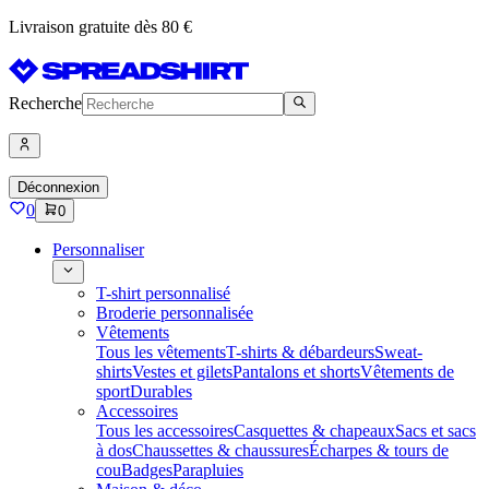
Livraison gratuite dès 80 €
Recherche
Déconnexion
0
0
Personnaliser
T-shirt personnalisé
Broderie personnalisée
Vêtements
Tous les vêtements
T-shirts & débardeurs
Sweat-
shirts
Vestes et gilets
Pantalons et shorts
Vêtements de
sport
Durables
Accessoires
Tous les accessoires
Casquettes & chapeaux
Sacs et sacs
à dos
Chaussettes & chaussures
Écharpes & tours de
cou
Badges
Parapluies