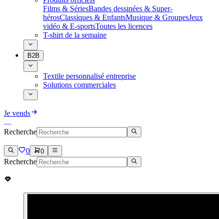
Films & Séries
Bandes dessinées & Super-
héros
Classiques & Enfants
Musique & Groupes
Jeux
vidéo & E-sports
Toutes les licences
T-shirt de la semaine
B2B
Textile personnalisé entreprise
Solutions commerciales
Je vends
Recherche
0
0
Recherche