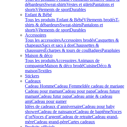
débardeurs
Sweat-shirts
Vestes et gilets
Pantalons et
shorts
Vêtements de sport
Durables
Enfant & Bébé
Tous les produits Enfant & Bébé
Vêtements brodés
T-
shirts & débardeurs
Sweat-shirts
Pantalons et
shorts
Vêtements de sport
Durables
Accessoires
Tous les accessoires
Accessoires brodés
Casquettes &
chapeaux
Sacs et sacs à dos
Chaussettes &
chaussures
Écharpes & tours de cou
Badges
Parapluies
Maison & déco
Tous les produits
Accessoires Animaux de
compagnie
Maison & déco brodé
Cuisine
Déco &
maison
Textiles
Stickers
Cadeaux
Cadeau Homme
Cadeau Femme
Idée cadeau de mariage​
Cadeau pour maman
Cadeau pour papa
Cadeau future
maman
Cadeau futur papa
Cadeau amie & cadeau
ami
Cadeau pour gamer
Idées de cadeaux d’anniversaire
Cadeau pour baby
shower
Cadeau de naissance
Cadeau de baptême
Noces
d’or
Noces d’argent
Cadeau de retraite
Cadeau grand-
mère
Cadeau grand-père
Cartes cadeaux
Produits officiels