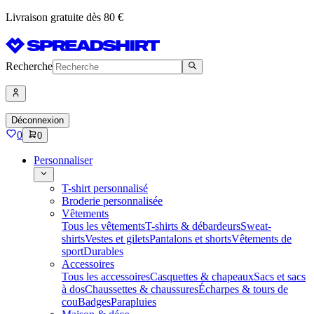
Livraison gratuite dès 80 €
Recherche
Déconnexion
0
0
Personnaliser
T-shirt personnalisé
Broderie personnalisée
Vêtements
Tous les vêtements
T-shirts & débardeurs
Sweat-
shirts
Vestes et gilets
Pantalons et shorts
Vêtements de
sport
Durables
Accessoires
Tous les accessoires
Casquettes & chapeaux
Sacs et sacs
à dos
Chaussettes & chaussures
Écharpes & tours de
cou
Badges
Parapluies