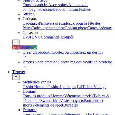
Maison & déco
Tous les articles
Accessoires Animaux de
compagnie
Cuisine
Déco & maison
Textiles
Sticker
Cadeaux
Cadeaux d'anniversaire
Cadeaux pour la fête des
Pères
Cadeau personnalisé
Cadeau photo
Cartes cadeaux
Occasions
EVJF
EVG
Commande groupée
Je personnalise
Créer un produit
Importez ou choisissez un design
Brodez votre création
Découvrez des motifs en broderie
Trouver
Meilleures ventes
T-shirt Humour
T-shirt J'peux pas j’ai
T-shirt Vintage
Homme
Tous les produits Homme
Vêtements brodés
T-shirts &
débardeurs
Sweat-shirts
Vestes et gilets
Pantalons et
shorts
Vêtements de sport
Durables
Femmes
Tous les produits Femme
Vêtements brodés
T-shirts &