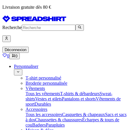
Livraison gratuite dès 80 €
Recherche
Déconnexion
0
0
Personnaliser
T-shirt personnalisé
Broderie personnalisée
Vêtements
Tous les vêtements
T-shirts & débardeurs
Sweat-
shirts
Vestes et gilets
Pantalons et shorts
Vêtements de
sport
Durables
Accessoires
Tous les accessoires
Casquettes & chapeaux
Sacs et sacs
à dos
Chaussettes & chaussures
Écharpes & tours de
cou
Badges
Parapluies