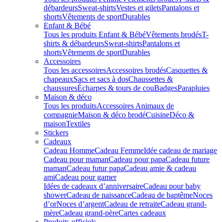
débardeurs
Sweat-shirts
Vestes et gilets
Pantalons et
shorts
Vêtements de sport
Durables
Enfant & Bébé
Tous les produits Enfant & Bébé
Vêtements brodés
T-
shirts & débardeurs
Sweat-shirts
Pantalons et
shorts
Vêtements de sport
Durables
Accessoires
Tous les accessoires
Accessoires brodés
Casquettes &
chapeaux
Sacs et sacs à dos
Chaussettes &
chaussures
Écharpes & tours de cou
Badges
Parapluies
Maison & déco
Tous les produits
Accessoires Animaux de
compagnie
Maison & déco brodé
Cuisine
Déco &
maison
Textiles
Stickers
Cadeaux
Cadeau Homme
Cadeau Femme
Idée cadeau de mariage​
Cadeau pour maman
Cadeau pour papa
Cadeau future
maman
Cadeau futur papa
Cadeau amie & cadeau
ami
Cadeau pour gamer
Idées de cadeaux d’anniversaire
Cadeau pour baby
shower
Cadeau de naissance
Cadeau de baptême
Noces
d’or
Noces d’argent
Cadeau de retraite
Cadeau grand-
mère
Cadeau grand-père
Cartes cadeaux
Produits officiels