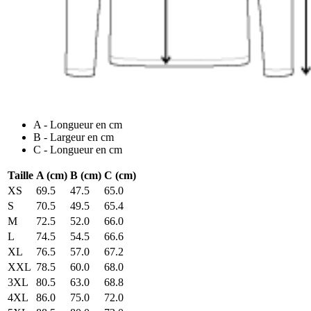
A - Longueur en cm
B - Largeur en cm
C - Longueur en cm
Taille
A (cm)
B (cm)
C (cm)
XS
69.5
47.5
65.0
S
70.5
49.5
65.4
M
72.5
52.0
66.0
L
74.5
54.5
66.6
XL
76.5
57.0
67.2
XXL
78.5
60.0
68.0
3XL
80.5
63.0
68.8
4XL
86.0
75.0
72.0