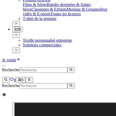
Films & Séries
Bandes dessinées & Super-
héros
Classiques & Enfants
Musique & Groupes
Jeux
vidéo & E-sports
Toutes les licences
T-shirt de la semaine
B2B
Textile personnalisé entreprise
Solutions commerciales
Je vends
Recherche
0
0
Recherche