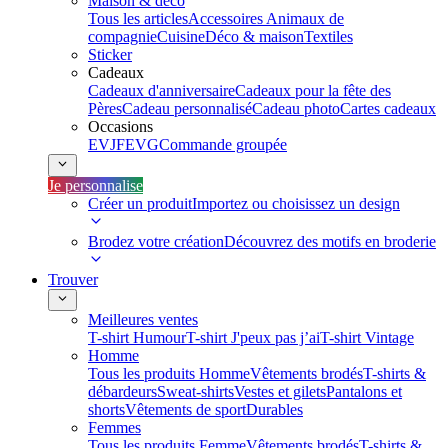
Maison & déco
Tous les articles
Accessoires Animaux de
compagnie
Cuisine
Déco & maison
Textiles
Sticker
Cadeaux
Cadeaux d'anniversaire
Cadeaux pour la fête des
Pères
Cadeau personnalisé
Cadeau photo
Cartes cadeaux
Occasions
EVJF
EVG
Commande groupée
Je personnalise
Créer un produit
Importez ou choisissez un design
Brodez votre création
Découvrez des motifs en broderie
Trouver
Meilleures ventes
T-shirt Humour
T-shirt J'peux pas j’ai
T-shirt Vintage
Homme
Tous les produits Homme
Vêtements brodés
T-shirts &
débardeurs
Sweat-shirts
Vestes et gilets
Pantalons et
shorts
Vêtements de sport
Durables
Femmes
Tous les produits Femme
Vêtements brodés
T-shirts &