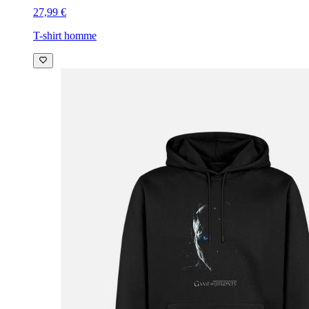
27,99 €
T-shirt homme