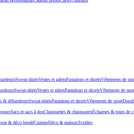
deau personnalisé
Cadeau photo
Cartes cadeaux
bardeurs
Sweat-shirts
Vestes et gilets
Pantalons et shorts
Vêtements de spo
bardeurs
Sweat-shirts
Vestes et gilets
Pantalons et shorts
Vêtements de spor
ts & débardeurs
Sweat-shirts
Pantalons et shorts
Vêtements de sport
Durab
peaux
Sacs et sacs à dos
Chaussettes & chaussures
Écharpes & tours de 
son & déco brodé
Cuisine
Déco & maison
Textiles