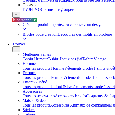
Cadeaux d'anniversaire
Cadeaux pour la fête des Pères
Ca
Occasions
EVJF
EVG
Commande groupée
Je personnalise
Créer un produit
Importez ou choisissez un design
Brodez votre création
Découvrez des motifs en broderie
Trouver
Meilleures ventes
T-shirt Humour
T-shirt J'peux pas j’ai
T-shirt Vintage
Homme
Tous les produits Homme
Vêtements brodés
T-shirts & dé
Femmes
Tous les produits Femme
Vêtements brodés
T-shirts & dé
Enfant & Bébé
Tous les produits Enfant & Bébé
Vêtements brodés
T-shir
Accessoires
Tous les accessoires
Accessoires brodés
Casquettes & cha
Maison & déco
Tous les produits
Accessoires Animaux de compagnie
Mai
Stickers
Cadeaux