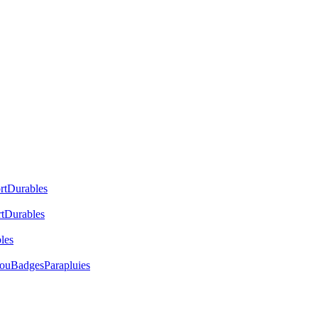
rt
Durables
t
Durables
les
cou
Badges
Parapluies