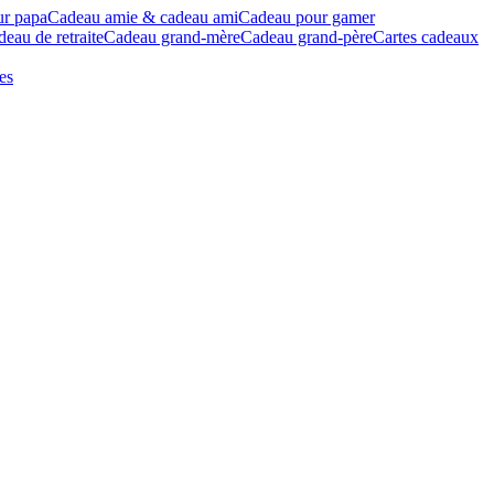
ur papa
Cadeau amie & cadeau ami
Cadeau pour gamer
eau de retraite
Cadeau grand-mère
Cadeau grand-père
Cartes cadeaux
es