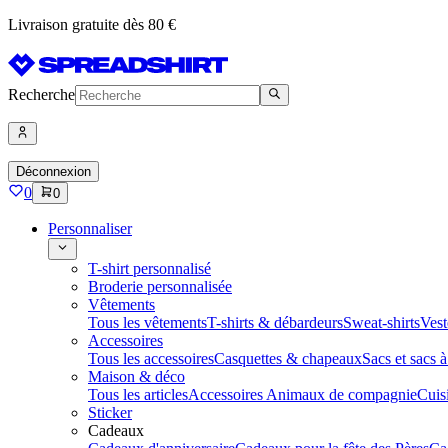
Livraison gratuite dès 80 €
Recherche
Déconnexion
0
0
Personnaliser
T-shirt personnalisé
Broderie personnalisée
Vêtements
Tous les vêtements
T-shirts & débardeurs
Sweat-shirts
Vest
Accessoires
Tous les accessoires
Casquettes & chapeaux
Sacs et sacs 
Maison & déco
Tous les articles
Accessoires Animaux de compagnie
Cuis
Sticker
Cadeaux