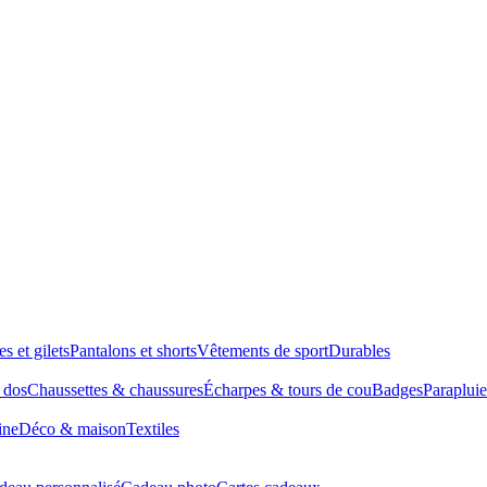
es et gilets
Pantalons et shorts
Vêtements de sport
Durables
à dos
Chaussettes & chaussures
Écharpes & tours de cou
Badges
Parapluie
ine
Déco & maison
Textiles