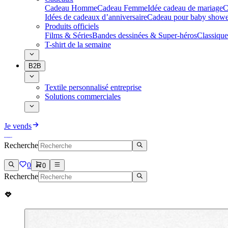
Cadeau Homme
Cadeau Femme
Idée cadeau de mariage​
C
Idées de cadeaux d’anniversaire
Cadeau pour baby showe
Produits officiels
Films & Séries
Bandes dessinées & Super-héros
Classique
T-shirt de la semaine
B2B
Textile personnalisé entreprise
Solutions commerciales
Je vends
Recherche
0
0
Recherche