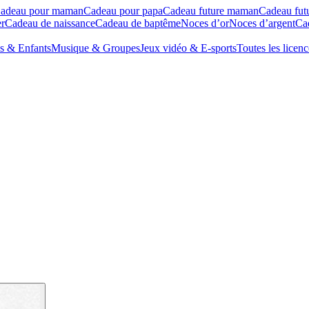
adeau pour maman
Cadeau pour papa
Cadeau future maman
Cadeau fut
r
Cadeau de naissance
Cadeau de baptême
Noces d’or
Noces d’argent
Cad
s & Enfants
Musique & Groupes
Jeux vidéo & E-sports
Toutes les licenc