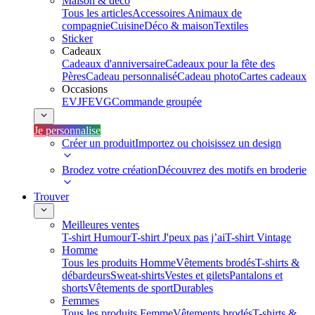
Maison & déco
Tous les articles
Accessoires Animaux de
compagnie
Cuisine
Déco & maison
Textiles
Sticker
Cadeaux
Cadeaux d'anniversaire
Cadeaux pour la fête des
Pères
Cadeau personnalisé
Cadeau photo
Cartes cadeaux
Occasions
EVJF
EVG
Commande groupée
Je personnalise
Créer un produit
Importez ou choisissez un design
Brodez votre création
Découvrez des motifs en broderie
Trouver
Meilleures ventes
T-shirt Humour
T-shirt J'peux pas j’ai
T-shirt Vintage
Homme
Tous les produits Homme
Vêtements brodés
T-shirts &
débardeurs
Sweat-shirts
Vestes et gilets
Pantalons et
shorts
Vêtements de sport
Durables
Femmes
Tous les produits Femme
Vêtements brodés
T-shirts &