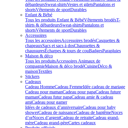
débardeurs
Sweat-shirts
Vestes et gilets
Pantalons et
shorts
Vêtements de sport
Durables
Enfant & Bébé
Tous les produits Enfant & Bébé
Vêtements brodés
T-
shirts & débardeurs
Sweat-shirts
Pantalons et
shorts
Vêtements de sport
Durables
Accessoires
Tous les accessoires
Accessoires brodés
Casquettes &
chapeaux
Sacs et sacs à dos
Chaussettes &
chaussures
Écharpes & tours de cou
Badges
Parapluies
Maison & déco
Tous les produits
Accessoires Animaux de
compagnie
Maison & déco brodé
Cuisine
Déco &
maison
Textiles
Stickers
Cadeaux
Cadeau Homme
Cadeau Femme
Idée cadeau de mariage​
Cadeau pour maman
Cadeau pour papa
Cadeau future
maman
Cadeau futur papa
Cadeau amie & cadeau
ami
Cadeau pour gamer
Idées de cadeaux d’anniversaire
Cadeau pour baby
shower
Cadeau de naissance
Cadeau de baptême
Noces
d’or
Noces d’argent
Cadeau de retraite
Cadeau grand-
mère
Cadeau grand-père
Cartes cadeaux
Produits officiels