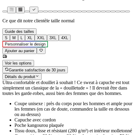
Ce que dit notre clientèle
taille normal
Guide des tailles
S
M
L
XL
XXL
3XL
4XL
Personnaliser le design
Ajouter au panier
Voir les options
Garantie satisfaction de 30 jours
Détails du produit
Ultra-confortable et douillet à souhait ! Ce sweat à capuche est tout
simplement un classique de la « douilletude » ! Il devrait être dans
toutes les garde-robes, aussi bien des femmes que des hommes.
Coupe unisexe : près du corps pour les hommes et ample pour
les femmes (en cas de doute, commandez la taille en dessous
ou au-dessus)
Capuche avec cordon
Poche kangourou plaquée
Tissu doux, lisse et résistant (280 g/m²) et intérieur molletonné