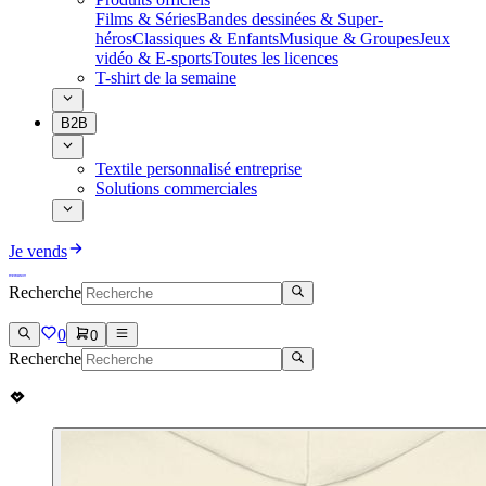
Films & Séries
Bandes dessinées & Super-
héros
Classiques & Enfants
Musique & Groupes
Jeux
vidéo & E-sports
Toutes les licences
T-shirt de la semaine
B2B
Textile personnalisé entreprise
Solutions commerciales
Je vends
Recherche
0
0
Recherche