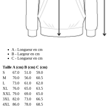
A - Longueur en cm
B - Largeur en cm
C - Longueur en cm
Taille
A (cm)
B (cm)
C (cm)
S
67.0
51.0
59.0
M
70.0
56.0
60.5
L
73.0
61.0
62.0
XL
76.0
65.0
63.5
XXL
79.0
69.0
65.0
3XL
82.0
73.0
66.5
4XL
86.0
78.0
68.5