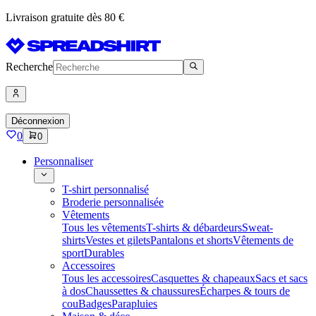
Livraison gratuite dès 80 €
Recherche
Déconnexion
0
0
Personnaliser
T-shirt personnalisé
Broderie personnalisée
Vêtements
Tous les vêtements
T-shirts & débardeurs
Sweat-
shirts
Vestes et gilets
Pantalons et shorts
Vêtements de
sport
Durables
Accessoires
Tous les accessoires
Casquettes & chapeaux
Sacs et sacs
à dos
Chaussettes & chaussures
Écharpes & tours de
cou
Badges
Parapluies