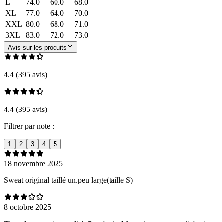
L
74.0
60.0
68.0
XL
77.0
64.0
70.0
XXL
80.0
68.0
71.0
3XL
83.0
72.0
73.0
Avis sur les produits
4.4 (395 avis)
4.4 (395 avis)
Filtrer par note :
1
2
3
4
5
18 novembre 2025
Sweat original taillé un.peu large(taille S)
8 octobre 2025