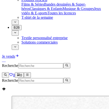
Films & Séries
Bandes dessinées & Super-
héros
Classiques & Enfants
Musique & Groupes
Jeux
vidéo & E-sports
Toutes les licences
T-shirt de la semaine
B2B
Textile personnalisé entreprise
Solutions commerciales
Je vends
Recherche
0
0
Recherche