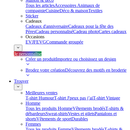
Maison & déco
Tous les articles
Accessoires Animaux de
compagnie
Cuisine
Déco & maison
Textiles
Sticker
Cadeaux
Cadeaux d'anniversaire
Cadeaux pour la fête des
Pères
Cadeau personnalisé
Cadeau photo
Cartes cadeaux
Occasions
EVJF
EVG
Commande groupée
Je personnalise
Créer un produit
Importez ou choisissez un design
Brodez votre création
Découvrez des motifs en broderie
Trouver
Meilleures ventes
T-shirt Humour
T-shirt J'peux pas j’ai
T-shirt Vintage
Homme
Tous les produits Homme
Vêtements brodés
T-shirts &
débardeurs
Sweat-shirts
Vestes et gilets
Pantalons et
shorts
Vêtements de sport
Durables
Femmes
Tous les produits Femme
Vêtements brodés
T-shirts &