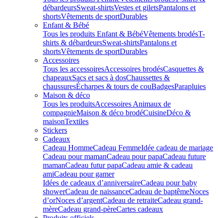
débardeurs
Sweat-shirts
Vestes et gilets
Pantalons et
shorts
Vêtements de sport
Durables
Enfant & Bébé
Tous les produits Enfant & Bébé
Vêtements brodés
T-
shirts & débardeurs
Sweat-shirts
Pantalons et
shorts
Vêtements de sport
Durables
Accessoires
Tous les accessoires
Accessoires brodés
Casquettes &
chapeaux
Sacs et sacs à dos
Chaussettes &
chaussures
Écharpes & tours de cou
Badges
Parapluies
Maison & déco
Tous les produits
Accessoires Animaux de
compagnie
Maison & déco brodé
Cuisine
Déco &
maison
Textiles
Stickers
Cadeaux
Cadeau Homme
Cadeau Femme
Idée cadeau de mariage​
Cadeau pour maman
Cadeau pour papa
Cadeau future
maman
Cadeau futur papa
Cadeau amie & cadeau
ami
Cadeau pour gamer
Idées de cadeaux d’anniversaire
Cadeau pour baby
shower
Cadeau de naissance
Cadeau de baptême
Noces
d’or
Noces d’argent
Cadeau de retraite
Cadeau grand-
mère
Cadeau grand-père
Cartes cadeaux
Produits officiels