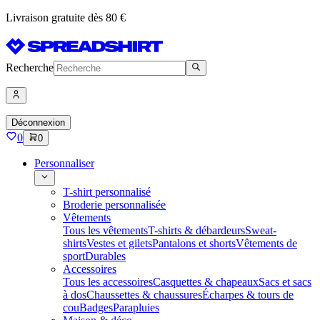
Livraison gratuite dès 80 €
Recherche
Déconnexion
0
0
Personnaliser
T-shirt personnalisé
Broderie personnalisée
Vêtements
Tous les vêtements
T-shirts & débardeurs
Sweat-
shirts
Vestes et gilets
Pantalons et shorts
Vêtements de
sport
Durables
Accessoires
Tous les accessoires
Casquettes & chapeaux
Sacs et sacs
à dos
Chaussettes & chaussures
Écharpes & tours de
cou
Badges
Parapluies