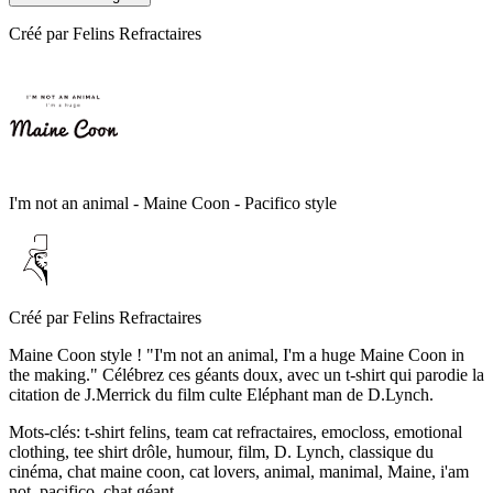
Créé par
Felins Refractaires
I'm not an animal - Maine Coon - Pacifico style
Créé par
Felins Refractaires
Maine Coon style ! "I'm not an animal, I'm a huge Maine Coon in
the making." Célébrez ces géants doux, avec un t-shirt qui parodie la
citation de J.Merrick du film culte Eléphant man de D.Lynch.
Mots-clés
:
t-shirt felins, team cat refractaires, emocloss, emotional
clothing, tee shirt drôle, humour, film, D. Lynch, classique du
cinéma, chat maine coon, cat lovers, animal, manimal, Maine, i'am
not, pacifico, chat géant