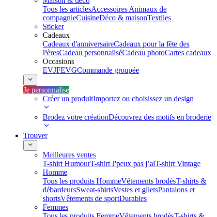
Maison & déco
Tous les articles
Accessoires Animaux de
compagnie
Cuisine
Déco & maison
Textiles
Sticker
Cadeaux
Cadeaux d'anniversaire
Cadeaux pour la fête des
Pères
Cadeau personnalisé
Cadeau photo
Cartes cadeaux
Occasions
EVJF
EVG
Commande groupée
Je personnalise
Créer un produit
Importez ou choisissez un design
Brodez votre création
Découvrez des motifs en broderie
Trouver
Meilleures ventes
T-shirt Humour
T-shirt J'peux pas j’ai
T-shirt Vintage
Homme
Tous les produits Homme
Vêtements brodés
T-shirts &
débardeurs
Sweat-shirts
Vestes et gilets
Pantalons et
shorts
Vêtements de sport
Durables
Femmes
Tous les produits Femme
Vêtements brodés
T-shirts &