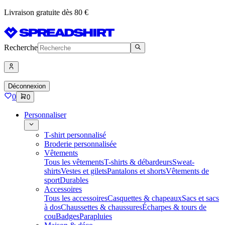
Livraison gratuite dès 80 €
Recherche
Déconnexion
0
0
Personnaliser
T-shirt personnalisé
Broderie personnalisée
Vêtements
Tous les vêtements
T-shirts & débardeurs
Sweat-
shirts
Vestes et gilets
Pantalons et shorts
Vêtements de
sport
Durables
Accessoires
Tous les accessoires
Casquettes & chapeaux
Sacs et sacs
à dos
Chaussettes & chaussures
Écharpes & tours de
cou
Badges
Parapluies