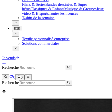
Films & Séries
Bandes dessinées & Super-
héros
Classiques & Enfants
Musique & Groupes
Jeux
vidéo & E-sports
Toutes les licences
T-shirt de la semaine
B2B
Textile personnalisé entreprise
Solutions commerciales
Je vends
Recherche
0
0
Recherche