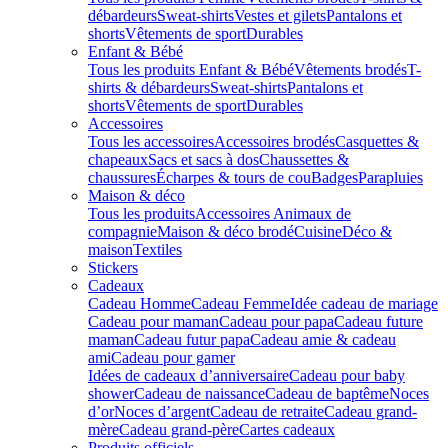
débardeurs
Sweat-shirts
Vestes et gilets
Pantalons et
shorts
Vêtements de sport
Durables
Enfant & Bébé
Tous les produits Enfant & Bébé
Vêtements brodés
T-
shirts & débardeurs
Sweat-shirts
Pantalons et
shorts
Vêtements de sport
Durables
Accessoires
Tous les accessoires
Accessoires brodés
Casquettes &
chapeaux
Sacs et sacs à dos
Chaussettes &
chaussures
Écharpes & tours de cou
Badges
Parapluies
Maison & déco
Tous les produits
Accessoires Animaux de
compagnie
Maison & déco brodé
Cuisine
Déco &
maison
Textiles
Stickers
Cadeaux
Cadeau Homme
Cadeau Femme
Idée cadeau de mariage​
Cadeau pour maman
Cadeau pour papa
Cadeau future
maman
Cadeau futur papa
Cadeau amie & cadeau
ami
Cadeau pour gamer
Idées de cadeaux d’anniversaire
Cadeau pour baby
shower
Cadeau de naissance
Cadeau de baptême
Noces
d’or
Noces d’argent
Cadeau de retraite
Cadeau grand-
mère
Cadeau grand-père
Cartes cadeaux
Produits officiels