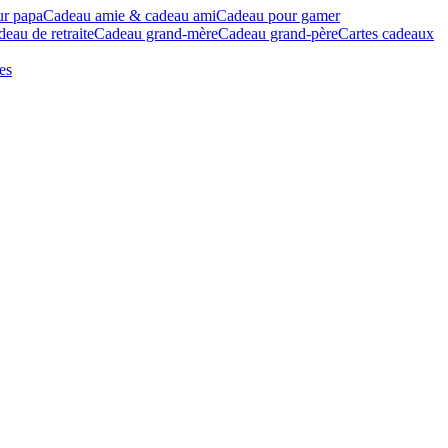
ur papa
Cadeau amie & cadeau ami
Cadeau pour gamer
eau de retraite
Cadeau grand-mère
Cadeau grand-père
Cartes cadeaux
es