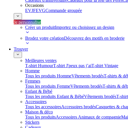
Cadeaux d'anniversaire
Cadeaux pour la fête des Pères
Ca
Occasions
EVJF
EVG
Commande groupée
Je personnalise
Créer un produit
Importez ou choisissez un design
Brodez votre création
Découvrez des motifs en broderie
Trouver
Meilleures ventes
T-shirt Humour
T-shirt J'peux pas j’ai
T-shirt Vintage
Homme
Tous les produits Homme
Vêtements brodés
T-shirts & dé
Femmes
Tous les produits Femme
Vêtements brodés
T-shirts & dé
Enfant & Bébé
Tous les produits Enfant & Bébé
Vêtements brodés
T-shir
Accessoires
Tous les accessoires
Accessoires brodés
Casquettes & cha
Maison & déco
Tous les produits
Accessoires Animaux de compagnie
Mai
Stickers
Cadeaux