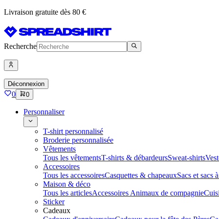
Livraison gratuite dès 80 €
Recherche
Déconnexion
0
0
Personnaliser
T-shirt personnalisé
Broderie personnalisée
Vêtements
Tous les vêtements
T-shirts & débardeurs
Sweat-shirts
Vest
Accessoires
Tous les accessoires
Casquettes & chapeaux
Sacs et sacs 
Maison & déco
Tous les articles
Accessoires Animaux de compagnie
Cuis
Sticker
Cadeaux