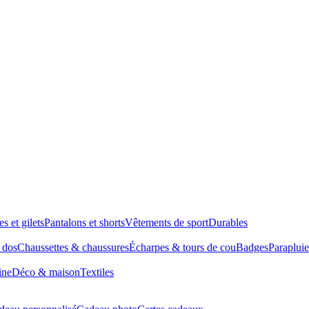
es et gilets
Pantalons et shorts
Vêtements de sport
Durables
à dos
Chaussettes & chaussures
Écharpes & tours de cou
Badges
Parapluie
ine
Déco & maison
Textiles