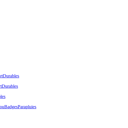
rt
Durables
t
Durables
les
cou
Badges
Parapluies