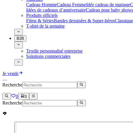
Cadeau Homme
Cadeau Femme
Idée cadeau de mariage​
C
Idées de cadeaux d’anniversaire
Cadeau pour baby showe
Produits officiels
Films & Séries
Bandes dessinées & Super-héros
Classique
T-shirt de la semaine
B2B
Textile personnalisé entreprise
Solutions commerciales
Je vends
Recherche
0
0
Recherche