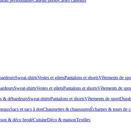
deau personnalisé
Cadeau photo
Cartes cadeaux
bardeurs
Sweat-shirts
Vestes et gilets
Pantalons et shorts
Vêtements de spo
bardeurs
Sweat-shirts
Vestes et gilets
Pantalons et shorts
Vêtements de spor
ts & débardeurs
Sweat-shirts
Pantalons et shorts
Vêtements de sport
Durab
peaux
Sacs et sacs à dos
Chaussettes & chaussures
Écharpes & tours de 
son & déco brodé
Cuisine
Déco & maison
Textiles