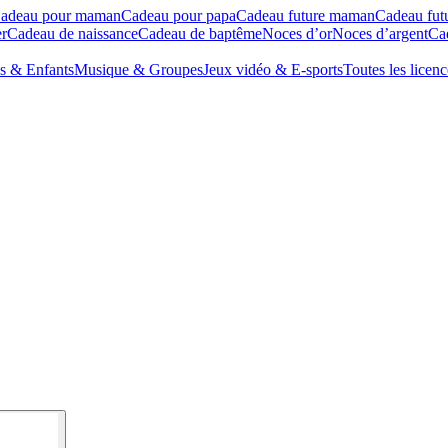
adeau pour maman
Cadeau pour papa
Cadeau future maman
Cadeau fut
r
Cadeau de naissance
Cadeau de baptême
Noces d’or
Noces d’argent
Cad
s & Enfants
Musique & Groupes
Jeux vidéo & E-sports
Toutes les licenc