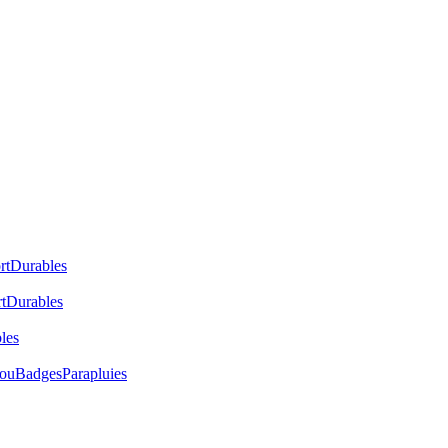
rt
Durables
t
Durables
les
cou
Badges
Parapluies