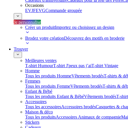
Cadeaux d'anniversaire
Cadeaux pour la fête des Pères
Ca
Occasions
EVJF
EVG
Commande groupée
Je personnalise
Créer un produit
Importez ou choisissez un design
Brodez votre création
Découvrez des motifs en broderie
Trouver
Meilleures ventes
T-shirt Humour
T-shirt J'peux pas j’ai
T-shirt Vintage
Homme
Tous les produits Homme
Vêtements brodés
T-shirts & dé
Femmes
Tous les produits Femme
Vêtements brodés
T-shirts & dé
Enfant & Bébé
Tous les produits Enfant & Bébé
Vêtements brodés
T-shir
Accessoires
Tous les accessoires
Accessoires brodés
Casquettes & cha
Maison & déco
Tous les produits
Accessoires Animaux de compagnie
Mai
Stickers
Cadeaux