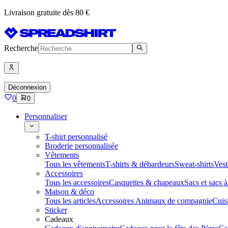
Livraison gratuite dès 80 €
Recherche
Déconnexion
0
0
Personnaliser
T-shirt personnalisé
Broderie personnalisée
Vêtements
Tous les vêtements
T-shirts & débardeurs
Sweat-shirts
Vest
Accessoires
Tous les accessoires
Casquettes & chapeaux
Sacs et sacs 
Maison & déco
Tous les articles
Accessoires Animaux de compagnie
Cuis
Sticker
Cadeaux