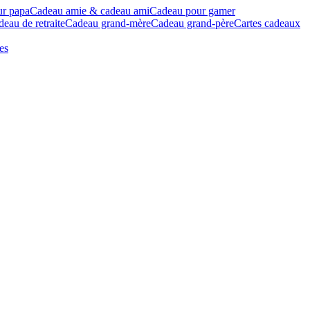
ur papa
Cadeau amie & cadeau ami
Cadeau pour gamer
eau de retraite
Cadeau grand-mère
Cadeau grand-père
Cartes cadeaux
es