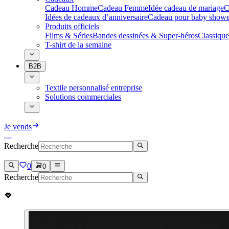
Cadeau Homme
Cadeau Femme
Idée cadeau de mariage​
C
Idées de cadeaux d’anniversaire
Cadeau pour baby showe
Produits officiels
Films & Séries
Bandes dessinées & Super-héros
Classique
T-shirt de la semaine
B2B
Textile personnalisé entreprise
Solutions commerciales
Je vends
Recherche
0
0
Recherche