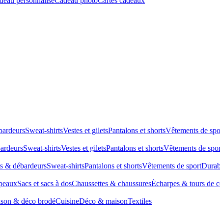
deau personnalisé
Cadeau photo
Cartes cadeaux
bardeurs
Sweat-shirts
Vestes et gilets
Pantalons et shorts
Vêtements de spo
bardeurs
Sweat-shirts
Vestes et gilets
Pantalons et shorts
Vêtements de spor
ts & débardeurs
Sweat-shirts
Pantalons et shorts
Vêtements de sport
Durab
peaux
Sacs et sacs à dos
Chaussettes & chaussures
Écharpes & tours de 
son & déco brodé
Cuisine
Déco & maison
Textiles