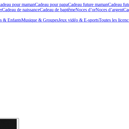
adeau pour maman
Cadeau pour papa
Cadeau future maman
Cadeau fut
r
Cadeau de naissance
Cadeau de baptême
Noces d’or
Noces d’argent
Cad
s & Enfants
Musique & Groupes
Jeux vidéo & E-sports
Toutes les licenc