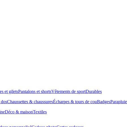
es et gilets
Pantalons et shorts
Vêtements de sport
Durables
à dos
Chaussettes & chaussures
Écharpes & tours de cou
Badges
Parapluie
ine
Déco & maison
Textiles