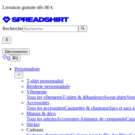
Livraison gratuite dès 80 €
Recherche
Déconnexion
0
0
Personnaliser
T-shirt personnalisé
Broderie personnalisée
Vêtements
Tous les vêtements
T-shirts & débardeurs
Sweat-shirts
Vest
Accessoires
Tous les accessoires
Casquettes & chapeaux
Sacs et sacs 
Maison & déco
Tous les articles
Accessoires Animaux de compagnie
Cuis
Sticker
Cadeaux