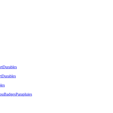
rt
Durables
t
Durables
les
cou
Badges
Parapluies