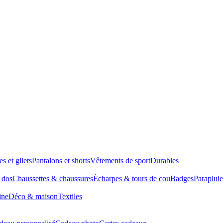
es et gilets
Pantalons et shorts
Vêtements de sport
Durables
à dos
Chaussettes & chaussures
Écharpes & tours de cou
Badges
Parapluie
ine
Déco & maison
Textiles