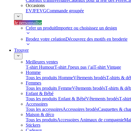
Cadeaux d'anniversaire
Cadeaux pour la fête des Pères
Ca
Occasions
EVJF
EVG
Commande groupée
Je personnalise
Créer un produit
Importez ou choisissez un design
Brodez votre création
Découvrez des motifs en broderie
Trouver
Meilleures ventes
T-shirt Humour
T-shirt J'peux pas j’ai
T-shirt Vintage
Homme
Tous les produits Homme
Vêtements brodés
T-shirts & dé
Femmes
Tous les produits Femme
Vêtements brodés
T-shirts & dé
Enfant & Bébé
Tous les produits Enfant & Bébé
Vêtements brodés
T-shir
Accessoires
Tous les accessoires
Accessoires brodés
Casquettes & cha
Maison & déco
Tous les produits
Accessoires Animaux de compagnie
Mai
Stickers
Cadeaux