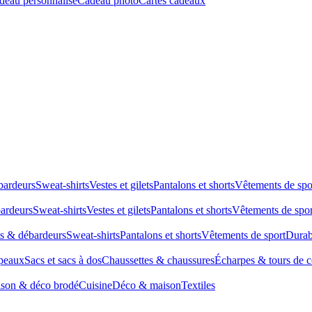
deau personnalisé
Cadeau photo
Cartes cadeaux
bardeurs
Sweat-shirts
Vestes et gilets
Pantalons et shorts
Vêtements de spo
bardeurs
Sweat-shirts
Vestes et gilets
Pantalons et shorts
Vêtements de spor
ts & débardeurs
Sweat-shirts
Pantalons et shorts
Vêtements de sport
Durab
peaux
Sacs et sacs à dos
Chaussettes & chaussures
Écharpes & tours de 
son & déco brodé
Cuisine
Déco & maison
Textiles