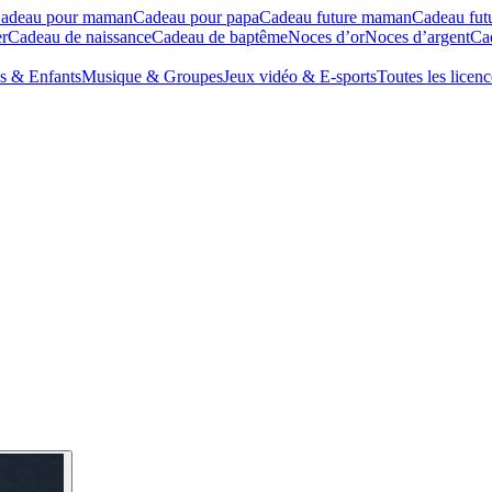
adeau pour maman
Cadeau pour papa
Cadeau future maman
Cadeau fut
r
Cadeau de naissance
Cadeau de baptême
Noces d’or
Noces d’argent
Cad
s & Enfants
Musique & Groupes
Jeux vidéo & E-sports
Toutes les licenc