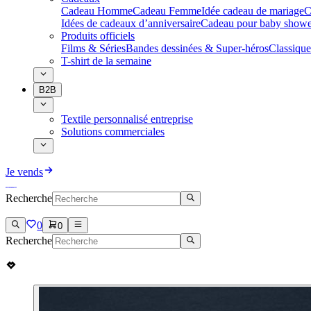
Cadeau Homme
Cadeau Femme
Idée cadeau de mariage​
C
Idées de cadeaux d’anniversaire
Cadeau pour baby showe
Produits officiels
Films & Séries
Bandes dessinées & Super-héros
Classique
T-shirt de la semaine
B2B
Textile personnalisé entreprise
Solutions commerciales
Je vends
Recherche
0
0
Recherche