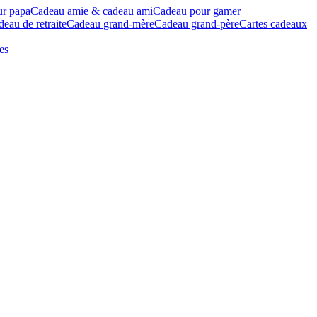
ur papa
Cadeau amie & cadeau ami
Cadeau pour gamer
eau de retraite
Cadeau grand-mère
Cadeau grand-père
Cartes cadeaux
es