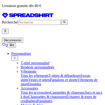
Livraison gratuite dès 80 €
Recherche
Déconnexion
0
0
Personnaliser
T-shirt personnalisé
Broderie personnalisée
Vêtements
Tous les vêtements
T-shirts & débardeurs
Sweat-
shirts
Vestes et gilets
Pantalons et shorts
Vêtements de
sport
Durables
Accessoires
Tous les accessoires
Casquettes & chapeaux
Sacs et sacs
à dos
Chaussettes & chaussures
Écharpes & tours de
cou
Badges
Parapluies