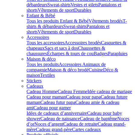
débardeurs
Sweat-shirts
Vestes et gilets
Pantalons et
shorts
Vêtements de sport
Durables
Enfant & Bébé
Tous les produits Enfant & Bébé
Vêtements brodés
T-
shirts & débardeurs
Sweat-shirts
Pantalons et
shorts
Vêtements de sport
Durables
Accessoires
Tous les accessoires
Accessoires brodés
Casquettes &
chapeaux
Sacs et sacs à dos
Chaussettes &
chaussures
Écharpes & tours de cou
Badges
Parapluies
Maison & déco
Tous les produits
Accessoires Animaux de
compagnie
Maison & déco brodé
Cuisine
Déco &
maison
Textiles
Stickers
Cadeaux
Cadeau Homme
Cadeau Femme
Idée cadeau de mariage​
Cadeau pour maman
Cadeau pour papa
Cadeau future
maman
Cadeau futur papa
Cadeau amie & cadeau
ami
Cadeau pour gamer
Idées de cadeaux d’anniversaire
Cadeau pour baby
shower
Cadeau de naissance
Cadeau de baptême
Noces
d’or
Noces d’argent
Cadeau de retraite
Cadeau grand-
mère
Cadeau grand-père
Cartes cadeaux
Produits officiels