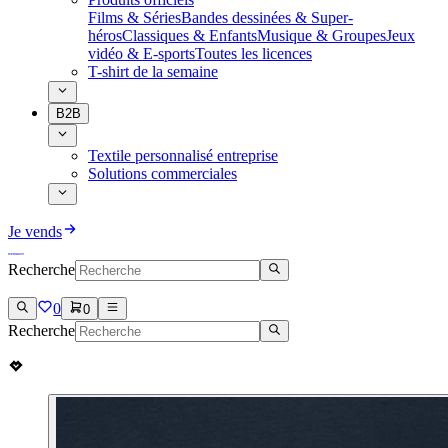
Films & Séries
Bandes dessinées & Super-
héros
Classiques & Enfants
Musique & Groupes
Jeux
vidéo & E-sports
Toutes les licences
T-shirt de la semaine
B2B
Textile personnalisé entreprise
Solutions commerciales
Je vends
Recherche
0
0
Recherche