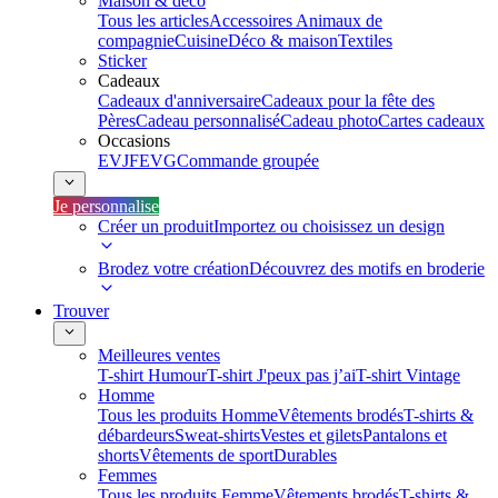
Maison & déco
Tous les articles
Accessoires Animaux de
compagnie
Cuisine
Déco & maison
Textiles
Sticker
Cadeaux
Cadeaux d'anniversaire
Cadeaux pour la fête des
Pères
Cadeau personnalisé
Cadeau photo
Cartes cadeaux
Occasions
EVJF
EVG
Commande groupée
Je personnalise
Créer un produit
Importez ou choisissez un design
Brodez votre création
Découvrez des motifs en broderie
Trouver
Meilleures ventes
T-shirt Humour
T-shirt J'peux pas j’ai
T-shirt Vintage
Homme
Tous les produits Homme
Vêtements brodés
T-shirts &
débardeurs
Sweat-shirts
Vestes et gilets
Pantalons et
shorts
Vêtements de sport
Durables
Femmes
Tous les produits Femme
Vêtements brodés
T-shirts &