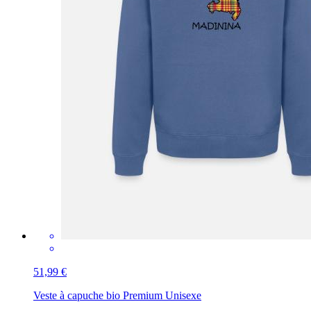
51,99 €
Veste à capuche bio Premium Unisexe