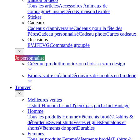
Maison & déco
Tous les articles
Accessoires Animaux de
compagnie
Cuisine
Déco & maison
Textiles
Sticker
Cadeaux
Cadeaux d'anniversaire
Cadeaux pour la fête des
Pères
Cadeau personnalisé
Cadeau photo
Cartes cadeaux
Occasions
EVJF
EVG
Commande groupée
Je personnalise
Créer un produit
Importez ou choisissez un design
Brodez votre création
Découvrez des motifs en broderie
Trouver
Meilleures ventes
T-shirt Humour
T-shirt J'peux pas j’ai
T-shirt Vintage
Homme
Tous les produits Homme
Vêtements brodés
T-shirts &
débardeurs
Sweat-shirts
Vestes et gilets
Pantalons et
shorts
Vêtements de sport
Durables
Femmes
Tous les produits Femme
Vêtements brodés
T-shirts &