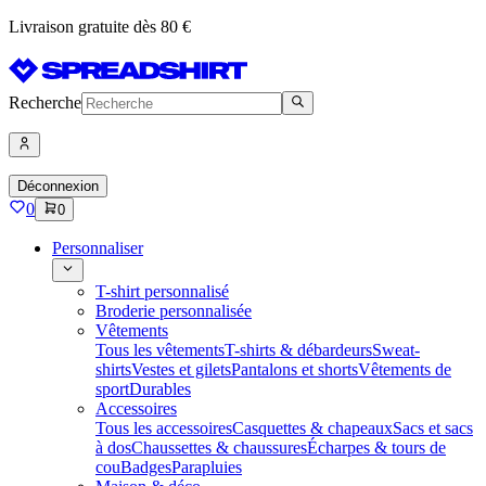
Livraison gratuite dès 80 €
Recherche
Déconnexion
0
0
Personnaliser
T-shirt personnalisé
Broderie personnalisée
Vêtements
Tous les vêtements
T-shirts & débardeurs
Sweat-
shirts
Vestes et gilets
Pantalons et shorts
Vêtements de
sport
Durables
Accessoires
Tous les accessoires
Casquettes & chapeaux
Sacs et sacs
à dos
Chaussettes & chaussures
Écharpes & tours de
cou
Badges
Parapluies