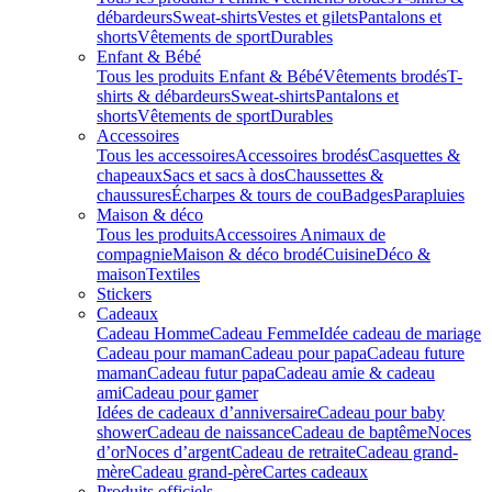
débardeurs
Sweat-shirts
Vestes et gilets
Pantalons et
shorts
Vêtements de sport
Durables
Enfant & Bébé
Tous les produits Enfant & Bébé
Vêtements brodés
T-
shirts & débardeurs
Sweat-shirts
Pantalons et
shorts
Vêtements de sport
Durables
Accessoires
Tous les accessoires
Accessoires brodés
Casquettes &
chapeaux
Sacs et sacs à dos
Chaussettes &
chaussures
Écharpes & tours de cou
Badges
Parapluies
Maison & déco
Tous les produits
Accessoires Animaux de
compagnie
Maison & déco brodé
Cuisine
Déco &
maison
Textiles
Stickers
Cadeaux
Cadeau Homme
Cadeau Femme
Idée cadeau de mariage​
Cadeau pour maman
Cadeau pour papa
Cadeau future
maman
Cadeau futur papa
Cadeau amie & cadeau
ami
Cadeau pour gamer
Idées de cadeaux d’anniversaire
Cadeau pour baby
shower
Cadeau de naissance
Cadeau de baptême
Noces
d’or
Noces d’argent
Cadeau de retraite
Cadeau grand-
mère
Cadeau grand-père
Cartes cadeaux
Produits officiels