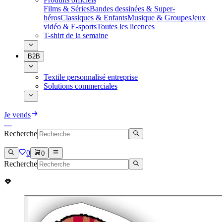
Films & Séries
Bandes dessinées & Super-
héros
Classiques & Enfants
Musique & Groupes
Jeux
vidéo & E-sports
Toutes les licences
T-shirt de la semaine
B2B
Textile personnalisé entreprise
Solutions commerciales
Je vends
Recherche
0
0
Recherche