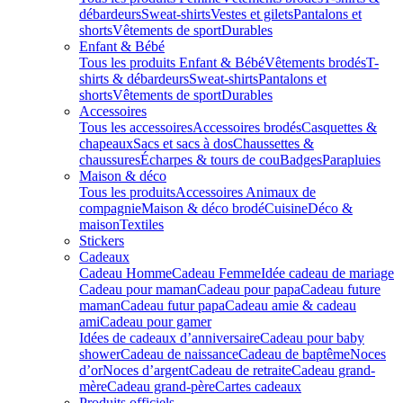
débardeurs
Sweat-shirts
Vestes et gilets
Pantalons et
shorts
Vêtements de sport
Durables
Enfant & Bébé
Tous les produits Enfant & Bébé
Vêtements brodés
T-
shirts & débardeurs
Sweat-shirts
Pantalons et
shorts
Vêtements de sport
Durables
Accessoires
Tous les accessoires
Accessoires brodés
Casquettes &
chapeaux
Sacs et sacs à dos
Chaussettes &
chaussures
Écharpes & tours de cou
Badges
Parapluies
Maison & déco
Tous les produits
Accessoires Animaux de
compagnie
Maison & déco brodé
Cuisine
Déco &
maison
Textiles
Stickers
Cadeaux
Cadeau Homme
Cadeau Femme
Idée cadeau de mariage​
Cadeau pour maman
Cadeau pour papa
Cadeau future
maman
Cadeau futur papa
Cadeau amie & cadeau
ami
Cadeau pour gamer
Idées de cadeaux d’anniversaire
Cadeau pour baby
shower
Cadeau de naissance
Cadeau de baptême
Noces
d’or
Noces d’argent
Cadeau de retraite
Cadeau grand-
mère
Cadeau grand-père
Cartes cadeaux
Produits officiels