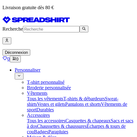
Livraison gratuite dès 80 €
Recherche
Déconnexion
0
0
Personnaliser
T-shirt personnalisé
Broderie personnalisée
Vêtements
Tous les vêtements
T-shirts & débardeurs
Sweat-
shirts
Vestes et gilets
Pantalons et shorts
Vêtements de
sport
Durables
Accessoires
Tous les accessoires
Casquettes & chapeaux
Sacs et sacs
à dos
Chaussettes & chaussures
Écharpes & tours de
cou
Badges
Parapluies