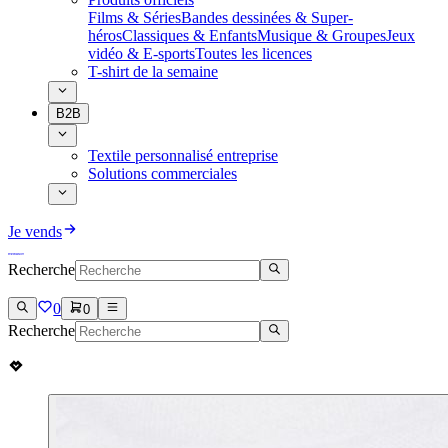
Films & Séries
Bandes dessinées & Super-
héros
Classiques & Enfants
Musique & Groupes
Jeux
vidéo & E-sports
Toutes les licences
T-shirt de la semaine
B2B
Textile personnalisé entreprise
Solutions commerciales
Je vends
Recherche
0
0
Recherche