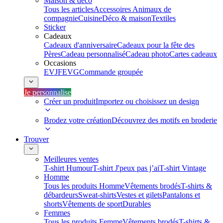
Maison & déco
Tous les articles
Accessoires Animaux de
compagnie
Cuisine
Déco & maison
Textiles
Sticker
Cadeaux
Cadeaux d'anniversaire
Cadeaux pour la fête des
Pères
Cadeau personnalisé
Cadeau photo
Cartes cadeaux
Occasions
EVJF
EVG
Commande groupée
Je personnalise
Créer un produit
Importez ou choisissez un design
Brodez votre création
Découvrez des motifs en broderie
Trouver
Meilleures ventes
T-shirt Humour
T-shirt J'peux pas j’ai
T-shirt Vintage
Homme
Tous les produits Homme
Vêtements brodés
T-shirts &
débardeurs
Sweat-shirts
Vestes et gilets
Pantalons et
shorts
Vêtements de sport
Durables
Femmes
Tous les produits Femme
Vêtements brodés
T-shirts &