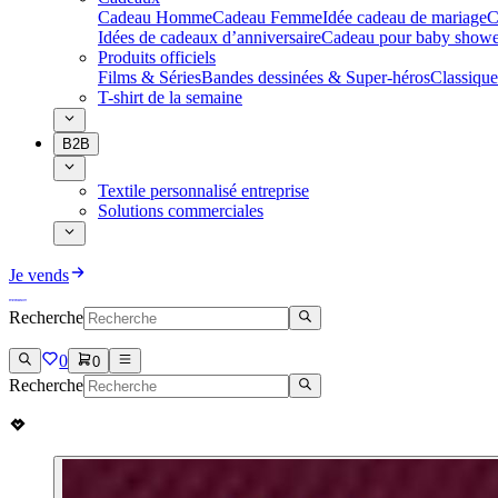
Cadeau Homme
Cadeau Femme
Idée cadeau de mariage​
C
Idées de cadeaux d’anniversaire
Cadeau pour baby showe
Produits officiels
Films & Séries
Bandes dessinées & Super-héros
Classique
T-shirt de la semaine
B2B
Textile personnalisé entreprise
Solutions commerciales
Je vends
Recherche
0
0
Recherche