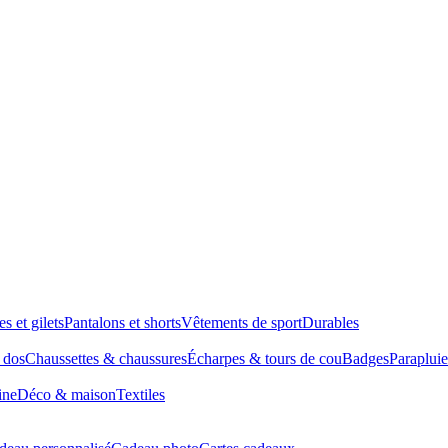
es et gilets
Pantalons et shorts
Vêtements de sport
Durables
à dos
Chaussettes & chaussures
Écharpes & tours de cou
Badges
Parapluie
ine
Déco & maison
Textiles