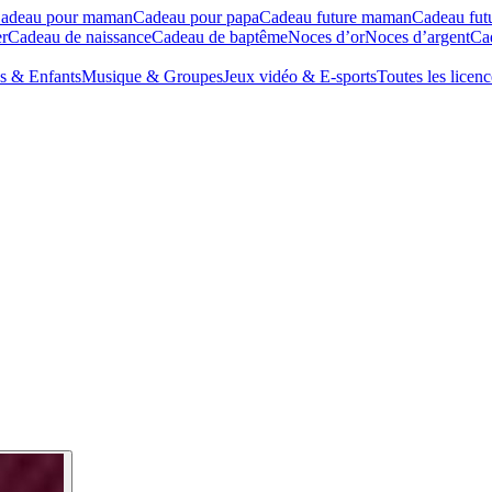
adeau pour maman
Cadeau pour papa
Cadeau future maman
Cadeau fut
r
Cadeau de naissance
Cadeau de baptême
Noces d’or
Noces d’argent
Cad
s & Enfants
Musique & Groupes
Jeux vidéo & E-sports
Toutes les licenc