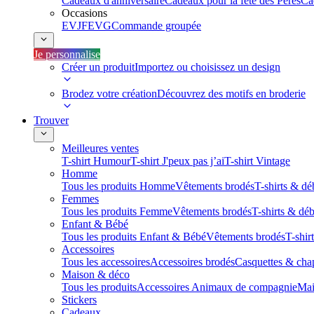
Cadeaux d'anniversaire
Cadeaux pour la fête des Pères
Ca
Occasions
EVJF
EVG
Commande groupée
Je personnalise
Créer un produit
Importez ou choisissez un design
Brodez votre création
Découvrez des motifs en broderie
Trouver
Meilleures ventes
T-shirt Humour
T-shirt J'peux pas j’ai
T-shirt Vintage
Homme
Tous les produits Homme
Vêtements brodés
T-shirts & dé
Femmes
Tous les produits Femme
Vêtements brodés
T-shirts & dé
Enfant & Bébé
Tous les produits Enfant & Bébé
Vêtements brodés
T-shir
Accessoires
Tous les accessoires
Accessoires brodés
Casquettes & cha
Maison & déco
Tous les produits
Accessoires Animaux de compagnie
Mai
Stickers
Cadeaux