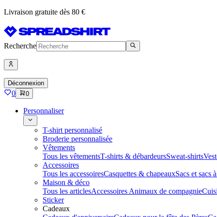
Livraison gratuite dès 80 €
Recherche
Déconnexion
0
0
Personnaliser
T-shirt personnalisé
Broderie personnalisée
Vêtements
Tous les vêtements
T-shirts & débardeurs
Sweat-shirts
Vest
Accessoires
Tous les accessoires
Casquettes & chapeaux
Sacs et sacs 
Maison & déco
Tous les articles
Accessoires Animaux de compagnie
Cuis
Sticker
Cadeaux