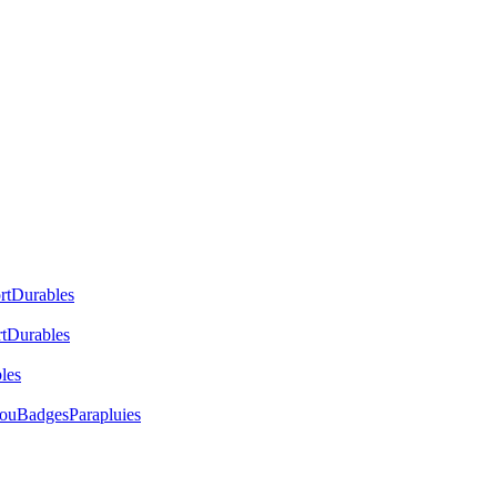
rt
Durables
t
Durables
les
cou
Badges
Parapluies