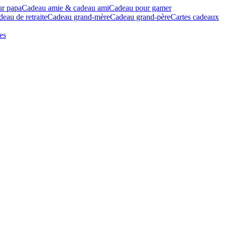
ur papa
Cadeau amie & cadeau ami
Cadeau pour gamer
eau de retraite
Cadeau grand-mère
Cadeau grand-père
Cartes cadeaux
es