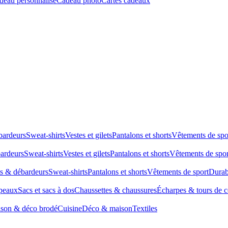
deau personnalisé
Cadeau photo
Cartes cadeaux
bardeurs
Sweat-shirts
Vestes et gilets
Pantalons et shorts
Vêtements de spo
bardeurs
Sweat-shirts
Vestes et gilets
Pantalons et shorts
Vêtements de spor
ts & débardeurs
Sweat-shirts
Pantalons et shorts
Vêtements de sport
Durab
peaux
Sacs et sacs à dos
Chaussettes & chaussures
Écharpes & tours de 
son & déco brodé
Cuisine
Déco & maison
Textiles