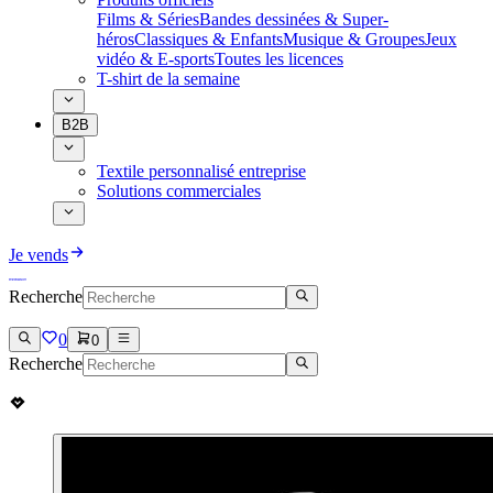
Films & Séries
Bandes dessinées & Super-
héros
Classiques & Enfants
Musique & Groupes
Jeux
vidéo & E-sports
Toutes les licences
T-shirt de la semaine
B2B
Textile personnalisé entreprise
Solutions commerciales
Je vends
Recherche
0
0
Recherche