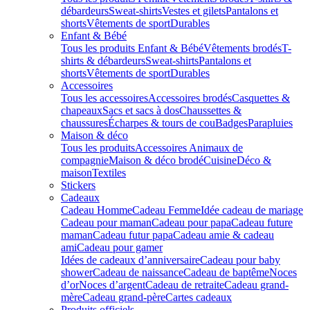
débardeurs
Sweat-shirts
Vestes et gilets
Pantalons et
shorts
Vêtements de sport
Durables
Enfant & Bébé
Tous les produits Enfant & Bébé
Vêtements brodés
T-
shirts & débardeurs
Sweat-shirts
Pantalons et
shorts
Vêtements de sport
Durables
Accessoires
Tous les accessoires
Accessoires brodés
Casquettes &
chapeaux
Sacs et sacs à dos
Chaussettes &
chaussures
Écharpes & tours de cou
Badges
Parapluies
Maison & déco
Tous les produits
Accessoires Animaux de
compagnie
Maison & déco brodé
Cuisine
Déco &
maison
Textiles
Stickers
Cadeaux
Cadeau Homme
Cadeau Femme
Idée cadeau de mariage​
Cadeau pour maman
Cadeau pour papa
Cadeau future
maman
Cadeau futur papa
Cadeau amie & cadeau
ami
Cadeau pour gamer
Idées de cadeaux d’anniversaire
Cadeau pour baby
shower
Cadeau de naissance
Cadeau de baptême
Noces
d’or
Noces d’argent
Cadeau de retraite
Cadeau grand-
mère
Cadeau grand-père
Cartes cadeaux
Produits officiels