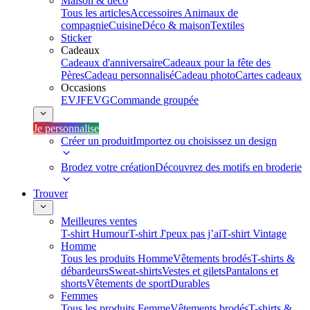
Maison & déco
Tous les articles
Accessoires Animaux de
compagnie
Cuisine
Déco & maison
Textiles
Sticker
Cadeaux
Cadeaux d'anniversaire
Cadeaux pour la fête des
Pères
Cadeau personnalisé
Cadeau photo
Cartes cadeaux
Occasions
EVJF
EVG
Commande groupée
Je personnalise
Créer un produit
Importez ou choisissez un design
Brodez votre création
Découvrez des motifs en broderie
Trouver
Meilleures ventes
T-shirt Humour
T-shirt J'peux pas j’ai
T-shirt Vintage
Homme
Tous les produits Homme
Vêtements brodés
T-shirts &
débardeurs
Sweat-shirts
Vestes et gilets
Pantalons et
shorts
Vêtements de sport
Durables
Femmes
Tous les produits Femme
Vêtements brodés
T-shirts &