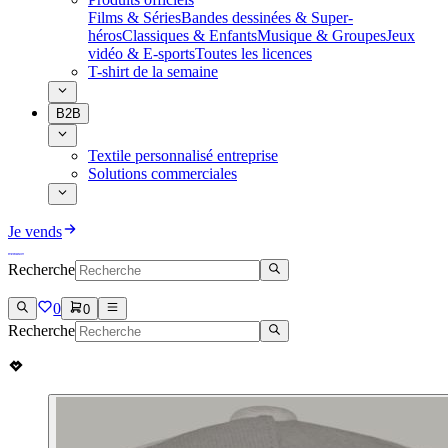
Films & Séries
Bandes dessinées & Super-
héros
Classiques & Enfants
Musique & Groupes
Jeux
vidéo & E-sports
Toutes les licences
T-shirt de la semaine
B2B
Textile personnalisé entreprise
Solutions commerciales
Je vends
Recherche
0
0
Recherche