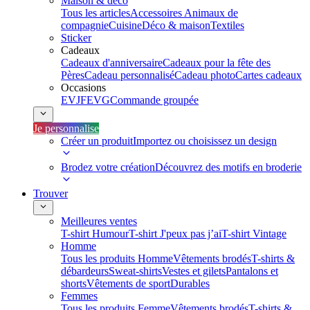
Maison & déco
Tous les articles
Accessoires Animaux de
compagnie
Cuisine
Déco & maison
Textiles
Sticker
Cadeaux
Cadeaux d'anniversaire
Cadeaux pour la fête des
Pères
Cadeau personnalisé
Cadeau photo
Cartes cadeaux
Occasions
EVJF
EVG
Commande groupée
Je personnalise
Créer un produit
Importez ou choisissez un design
Brodez votre création
Découvrez des motifs en broderie
Trouver
Meilleures ventes
T-shirt Humour
T-shirt J'peux pas j’ai
T-shirt Vintage
Homme
Tous les produits Homme
Vêtements brodés
T-shirts &
débardeurs
Sweat-shirts
Vestes et gilets
Pantalons et
shorts
Vêtements de sport
Durables
Femmes
Tous les produits Femme
Vêtements brodés
T-shirts &