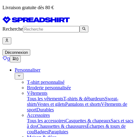
Livraison gratuite dès 80 €
Recherche
Déconnexion
0
0
Personnaliser
T-shirt personnalisé
Broderie personnalisée
Vêtements
Tous les vêtements
T-shirts & débardeurs
Sweat-
shirts
Vestes et gilets
Pantalons et shorts
Vêtements de
sport
Durables
Accessoires
Tous les accessoires
Casquettes & chapeaux
Sacs et sacs
à dos
Chaussettes & chaussures
Écharpes & tours de
cou
Badges
Parapluies