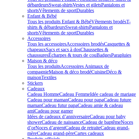
débardeurs
Sweat-shirts
Vestes et gilets
Pantalons et
shorts
Vêtements de sport
Durables
Enfant & Bébé
Tous les produits Enfant & Bébé
Vêtements brodés
T-
shirts & débardeurs
Sweat-shirts
Pantalons et
shorts
Vêtements de sport
Durables
Accessoires
Tous les accessoires
Accessoires brodés
Casquettes &
chapeaux
Sacs et sacs à dos
Chaussettes &
chaussures
Écharpes & tours de cou
Badges
Parapluies
Maison & déco
Tous les produits
Accessoires Animaux de
compagnie
Maison & déco brodé
Cuisine
Déco &
maison
Textiles
Stickers
Cadeaux
Cadeau Homme
Cadeau Femme
Idée cadeau de mariage​
Cadeau pour maman
Cadeau pour papa
Cadeau future
maman
Cadeau futur papa
Cadeau amie & cadeau
ami
Cadeau pour gamer
Idées de cadeaux d’anniversaire
Cadeau pour baby
shower
Cadeau de naissance
Cadeau de baptême
Noces
d’or
Noces d’argent
Cadeau de retraite
Cadeau grand-
mère
Cadeau grand-père
Cartes cadeaux
Produits officiels