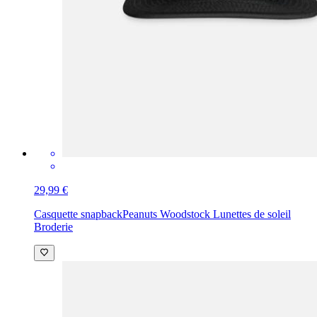
29,99 €
Casquette snapback
Peanuts Woodstock Lunettes de soleil
Broderie