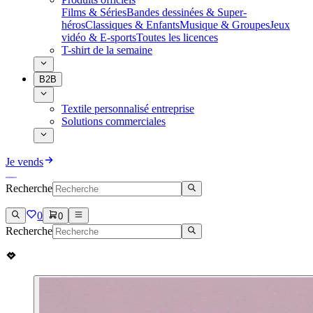
Films & Séries
Bandes dessinées & Super-
héros
Classiques & Enfants
Musique & Groupes
Jeux
vidéo & E-sports
Toutes les licences
T-shirt de la semaine
B2B
Textile personnalisé entreprise
Solutions commerciales
Je vends
Recherche
0
0
Recherche