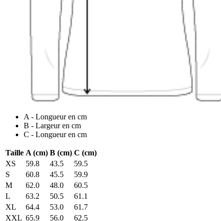
A - Longueur en cm
B - Largeur en cm
C - Longueur en cm
Taille
A (cm)
B (cm)
C (cm)
XS
59.8
43.5
59.5
S
60.8
45.5
59.9
M
62.0
48.0
60.5
L
63.2
50.5
61.1
XL
64.4
53.0
61.7
XXL
65.9
56.0
62.5