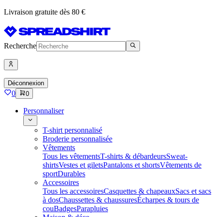
Livraison gratuite dès 80 €
Recherche
Déconnexion
0
0
Personnaliser
T-shirt personnalisé
Broderie personnalisée
Vêtements
Tous les vêtements
T-shirts & débardeurs
Sweat-
shirts
Vestes et gilets
Pantalons et shorts
Vêtements de
sport
Durables
Accessoires
Tous les accessoires
Casquettes & chapeaux
Sacs et sacs
à dos
Chaussettes & chaussures
Écharpes & tours de
cou
Badges
Parapluies