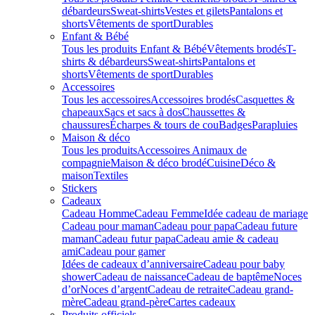
débardeurs
Sweat-shirts
Vestes et gilets
Pantalons et
shorts
Vêtements de sport
Durables
Enfant & Bébé
Tous les produits Enfant & Bébé
Vêtements brodés
T-
shirts & débardeurs
Sweat-shirts
Pantalons et
shorts
Vêtements de sport
Durables
Accessoires
Tous les accessoires
Accessoires brodés
Casquettes &
chapeaux
Sacs et sacs à dos
Chaussettes &
chaussures
Écharpes & tours de cou
Badges
Parapluies
Maison & déco
Tous les produits
Accessoires Animaux de
compagnie
Maison & déco brodé
Cuisine
Déco &
maison
Textiles
Stickers
Cadeaux
Cadeau Homme
Cadeau Femme
Idée cadeau de mariage​
Cadeau pour maman
Cadeau pour papa
Cadeau future
maman
Cadeau futur papa
Cadeau amie & cadeau
ami
Cadeau pour gamer
Idées de cadeaux d’anniversaire
Cadeau pour baby
shower
Cadeau de naissance
Cadeau de baptême
Noces
d’or
Noces d’argent
Cadeau de retraite
Cadeau grand-
mère
Cadeau grand-père
Cartes cadeaux
Produits officiels