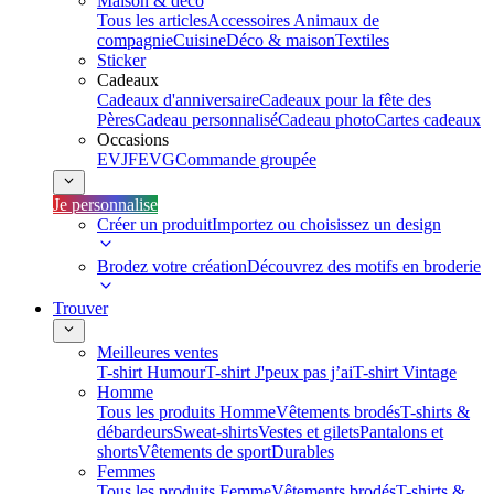
Maison & déco
Tous les articles
Accessoires Animaux de
compagnie
Cuisine
Déco & maison
Textiles
Sticker
Cadeaux
Cadeaux d'anniversaire
Cadeaux pour la fête des
Pères
Cadeau personnalisé
Cadeau photo
Cartes cadeaux
Occasions
EVJF
EVG
Commande groupée
Je personnalise
Créer un produit
Importez ou choisissez un design
Brodez votre création
Découvrez des motifs en broderie
Trouver
Meilleures ventes
T-shirt Humour
T-shirt J'peux pas j’ai
T-shirt Vintage
Homme
Tous les produits Homme
Vêtements brodés
T-shirts &
débardeurs
Sweat-shirts
Vestes et gilets
Pantalons et
shorts
Vêtements de sport
Durables
Femmes
Tous les produits Femme
Vêtements brodés
T-shirts &