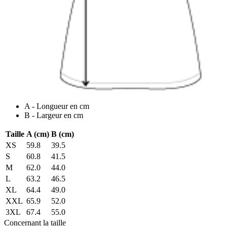
A - Longueur en cm
B - Largeur en cm
Taille
A (cm)
B (cm)
XS
59.8
39.5
S
60.8
41.5
M
62.0
44.0
L
63.2
46.5
XL
64.4
49.0
XXL
65.9
52.0
3XL
67.4
55.0
Concernant la taille