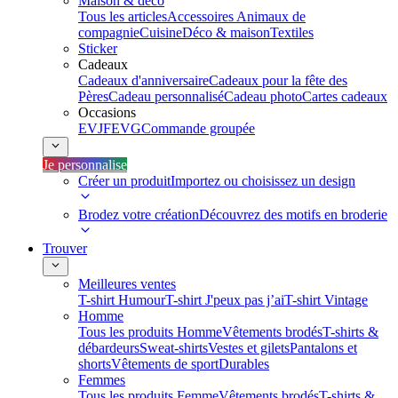
Maison & déco
Tous les articles
Accessoires Animaux de
compagnie
Cuisine
Déco & maison
Textiles
Sticker
Cadeaux
Cadeaux d'anniversaire
Cadeaux pour la fête des
Pères
Cadeau personnalisé
Cadeau photo
Cartes cadeaux
Occasions
EVJF
EVG
Commande groupée
Je personnalise
Créer un produit
Importez ou choisissez un design
Brodez votre création
Découvrez des motifs en broderie
Trouver
Meilleures ventes
T-shirt Humour
T-shirt J'peux pas j’ai
T-shirt Vintage
Homme
Tous les produits Homme
Vêtements brodés
T-shirts &
débardeurs
Sweat-shirts
Vestes et gilets
Pantalons et
shorts
Vêtements de sport
Durables
Femmes
Tous les produits Femme
Vêtements brodés
T-shirts &