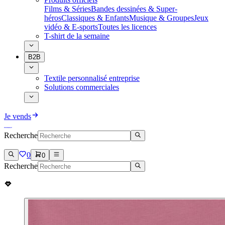
Films & Séries
Bandes dessinées & Super-
héros
Classiques & Enfants
Musique & Groupes
Jeux
vidéo & E-sports
Toutes les licences
T-shirt de la semaine
B2B
Textile personnalisé entreprise
Solutions commerciales
Je vends
Recherche
0
0
Recherche