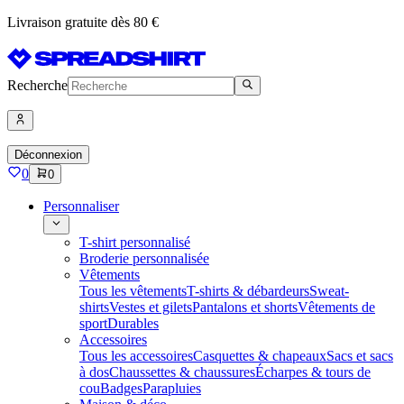
Livraison gratuite dès 80 €
Recherche
Déconnexion
0
0
Personnaliser
T-shirt personnalisé
Broderie personnalisée
Vêtements
Tous les vêtements
T-shirts & débardeurs
Sweat-
shirts
Vestes et gilets
Pantalons et shorts
Vêtements de
sport
Durables
Accessoires
Tous les accessoires
Casquettes & chapeaux
Sacs et sacs
à dos
Chaussettes & chaussures
Écharpes & tours de
cou
Badges
Parapluies