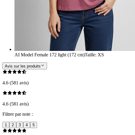
AI Model Female 172 light (172 cm)
Taille
:
XS
Avis sur les produits
4.6 (581 avis)
4.6 (581 avis)
Filtrer par note :
1
2
3
4
5