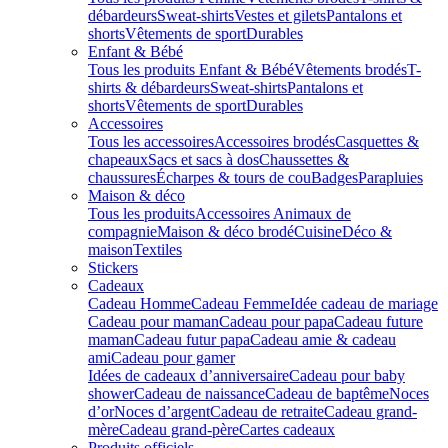
débardeurs
Sweat-shirts
Vestes et gilets
Pantalons et
shorts
Vêtements de sport
Durables
Enfant & Bébé
Tous les produits Enfant & Bébé
Vêtements brodés
T-
shirts & débardeurs
Sweat-shirts
Pantalons et
shorts
Vêtements de sport
Durables
Accessoires
Tous les accessoires
Accessoires brodés
Casquettes &
chapeaux
Sacs et sacs à dos
Chaussettes &
chaussures
Écharpes & tours de cou
Badges
Parapluies
Maison & déco
Tous les produits
Accessoires Animaux de
compagnie
Maison & déco brodé
Cuisine
Déco &
maison
Textiles
Stickers
Cadeaux
Cadeau Homme
Cadeau Femme
Idée cadeau de mariage​
Cadeau pour maman
Cadeau pour papa
Cadeau future
maman
Cadeau futur papa
Cadeau amie & cadeau
ami
Cadeau pour gamer
Idées de cadeaux d’anniversaire
Cadeau pour baby
shower
Cadeau de naissance
Cadeau de baptême
Noces
d’or
Noces d’argent
Cadeau de retraite
Cadeau grand-
mère
Cadeau grand-père
Cartes cadeaux
Produits officiels