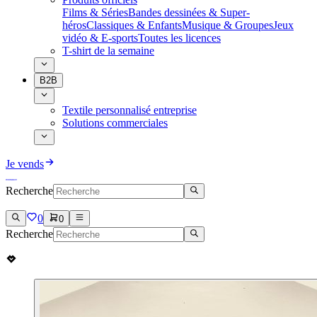
Films & Séries
Bandes dessinées & Super-
héros
Classiques & Enfants
Musique & Groupes
Jeux
vidéo & E-sports
Toutes les licences
T-shirt de la semaine
B2B
Textile personnalisé entreprise
Solutions commerciales
Je vends
Recherche
0
0
Recherche