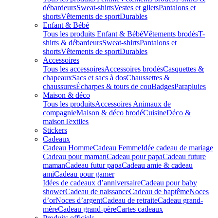
débardeurs
Sweat-shirts
Vestes et gilets
Pantalons et
shorts
Vêtements de sport
Durables
Enfant & Bébé
Tous les produits Enfant & Bébé
Vêtements brodés
T-
shirts & débardeurs
Sweat-shirts
Pantalons et
shorts
Vêtements de sport
Durables
Accessoires
Tous les accessoires
Accessoires brodés
Casquettes &
chapeaux
Sacs et sacs à dos
Chaussettes &
chaussures
Écharpes & tours de cou
Badges
Parapluies
Maison & déco
Tous les produits
Accessoires Animaux de
compagnie
Maison & déco brodé
Cuisine
Déco &
maison
Textiles
Stickers
Cadeaux
Cadeau Homme
Cadeau Femme
Idée cadeau de mariage​
Cadeau pour maman
Cadeau pour papa
Cadeau future
maman
Cadeau futur papa
Cadeau amie & cadeau
ami
Cadeau pour gamer
Idées de cadeaux d’anniversaire
Cadeau pour baby
shower
Cadeau de naissance
Cadeau de baptême
Noces
d’or
Noces d’argent
Cadeau de retraite
Cadeau grand-
mère
Cadeau grand-père
Cartes cadeaux
Produits officiels