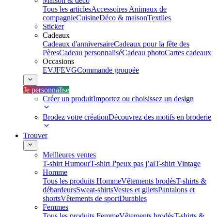
Maison & déco
Tous les articles
Accessoires Animaux de
compagnie
Cuisine
Déco & maison
Textiles
Sticker
Cadeaux
Cadeaux d'anniversaire
Cadeaux pour la fête des
Pères
Cadeau personnalisé
Cadeau photo
Cartes cadeaux
Occasions
EVJF
EVG
Commande groupée
Je personnalise
Créer un produit
Importez ou choisissez un design
Brodez votre création
Découvrez des motifs en broderie
Trouver
Meilleures ventes
T-shirt Humour
T-shirt J'peux pas j’ai
T-shirt Vintage
Homme
Tous les produits Homme
Vêtements brodés
T-shirts &
débardeurs
Sweat-shirts
Vestes et gilets
Pantalons et
shorts
Vêtements de sport
Durables
Femmes
Tous les produits Femme
Vêtements brodés
T-shirts &