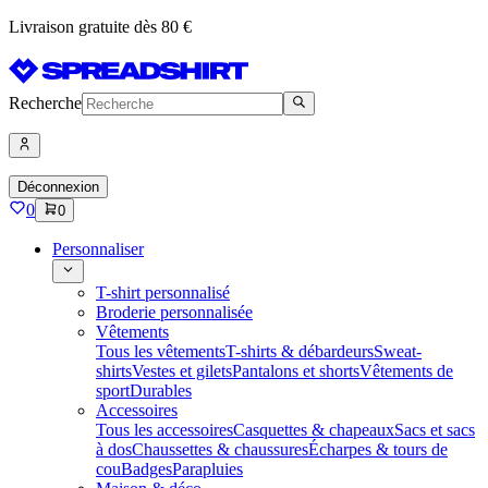
Livraison gratuite dès 80 €
Recherche
Déconnexion
0
0
Personnaliser
T-shirt personnalisé
Broderie personnalisée
Vêtements
Tous les vêtements
T-shirts & débardeurs
Sweat-
shirts
Vestes et gilets
Pantalons et shorts
Vêtements de
sport
Durables
Accessoires
Tous les accessoires
Casquettes & chapeaux
Sacs et sacs
à dos
Chaussettes & chaussures
Écharpes & tours de
cou
Badges
Parapluies