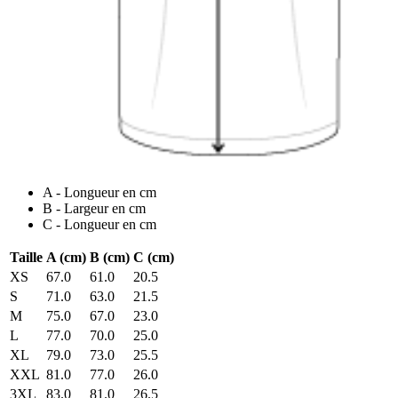
A - Longueur en cm
B - Largeur en cm
C - Longueur en cm
Taille
A (cm)
B (cm)
C (cm)
XS
67.0
61.0
20.5
S
71.0
63.0
21.5
M
75.0
67.0
23.0
L
77.0
70.0
25.0
XL
79.0
73.0
25.5
XXL
81.0
77.0
26.0
3XL
83.0
81.0
26.5