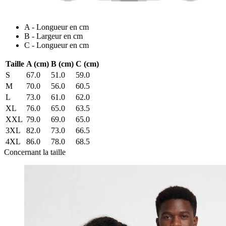
A - Longueur en cm
B - Largeur en cm
C - Longueur en cm
Taille
A (cm)
B (cm)
C (cm)
S
67.0
51.0
59.0
M
70.0
56.0
60.5
L
73.0
61.0
62.0
XL
76.0
65.0
63.5
XXL
79.0
69.0
65.0
3XL
82.0
73.0
66.5
4XL
86.0
78.0
68.5
Concernant la taille