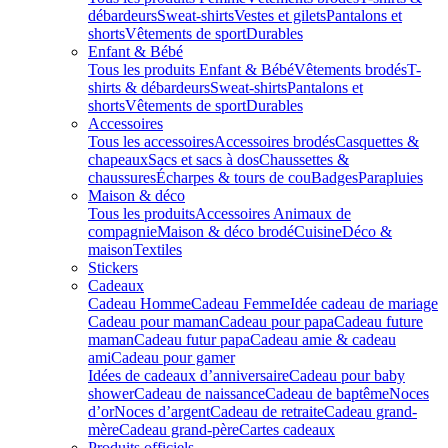
débardeurs
Sweat-shirts
Vestes et gilets
Pantalons et
shorts
Vêtements de sport
Durables
Enfant & Bébé
Tous les produits Enfant & Bébé
Vêtements brodés
T-
shirts & débardeurs
Sweat-shirts
Pantalons et
shorts
Vêtements de sport
Durables
Accessoires
Tous les accessoires
Accessoires brodés
Casquettes &
chapeaux
Sacs et sacs à dos
Chaussettes &
chaussures
Écharpes & tours de cou
Badges
Parapluies
Maison & déco
Tous les produits
Accessoires Animaux de
compagnie
Maison & déco brodé
Cuisine
Déco &
maison
Textiles
Stickers
Cadeaux
Cadeau Homme
Cadeau Femme
Idée cadeau de mariage​
Cadeau pour maman
Cadeau pour papa
Cadeau future
maman
Cadeau futur papa
Cadeau amie & cadeau
ami
Cadeau pour gamer
Idées de cadeaux d’anniversaire
Cadeau pour baby
shower
Cadeau de naissance
Cadeau de baptême
Noces
d’or
Noces d’argent
Cadeau de retraite
Cadeau grand-
mère
Cadeau grand-père
Cartes cadeaux
Produits officiels