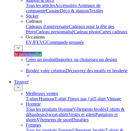
Maison & déco
Tous les articles
Accessoires Animaux de
compagnie
Cuisine
Déco & maison
Textiles
Sticker
Cadeaux
Cadeaux d'anniversaire
Cadeaux pour la fête des
Pères
Cadeau personnalisé
Cadeau photo
Cartes cadeaux
Occasions
EVJF
EVG
Commande groupée
Je personnalise
Créer un produit
Importez ou choisissez un design
Brodez votre création
Découvrez des motifs en broderie
Trouver
Meilleures ventes
T-shirt Humour
T-shirt J'peux pas j’ai
T-shirt Vintage
Homme
Tous les produits Homme
Vêtements brodés
T-shirts &
débardeurs
Sweat-shirts
Vestes et gilets
Pantalons et
shorts
Vêtements de sport
Durables
Femmes
Tous les produits Femme
Vêtements brodés
T-shirts &