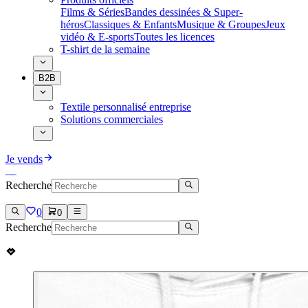
Films & Séries
Bandes dessinées & Super-
héros
Classiques & Enfants
Musique & Groupes
Jeux
vidéo & E-sports
Toutes les licences
T-shirt de la semaine
B2B
Textile personnalisé entreprise
Solutions commerciales
Je vends
Recherche
0
0
Recherche