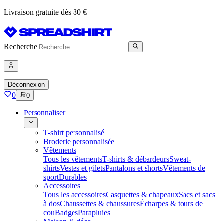
Livraison gratuite dès 80 €
Recherche
Déconnexion
0
0
Personnaliser
T-shirt personnalisé
Broderie personnalisée
Vêtements
Tous les vêtements
T-shirts & débardeurs
Sweat-
shirts
Vestes et gilets
Pantalons et shorts
Vêtements de
sport
Durables
Accessoires
Tous les accessoires
Casquettes & chapeaux
Sacs et sacs
à dos
Chaussettes & chaussures
Écharpes & tours de
cou
Badges
Parapluies