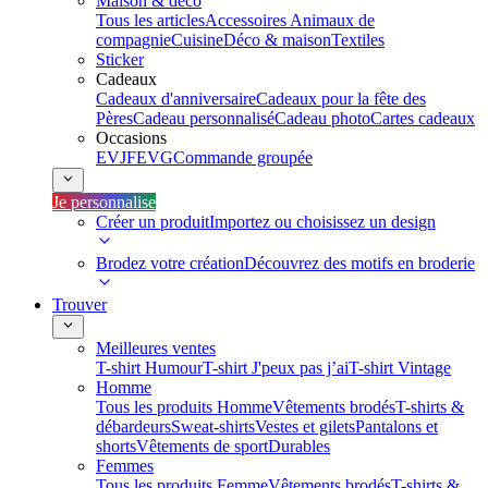
Maison & déco
Tous les articles
Accessoires Animaux de
compagnie
Cuisine
Déco & maison
Textiles
Sticker
Cadeaux
Cadeaux d'anniversaire
Cadeaux pour la fête des
Pères
Cadeau personnalisé
Cadeau photo
Cartes cadeaux
Occasions
EVJF
EVG
Commande groupée
Je personnalise
Créer un produit
Importez ou choisissez un design
Brodez votre création
Découvrez des motifs en broderie
Trouver
Meilleures ventes
T-shirt Humour
T-shirt J'peux pas j’ai
T-shirt Vintage
Homme
Tous les produits Homme
Vêtements brodés
T-shirts &
débardeurs
Sweat-shirts
Vestes et gilets
Pantalons et
shorts
Vêtements de sport
Durables
Femmes
Tous les produits Femme
Vêtements brodés
T-shirts &