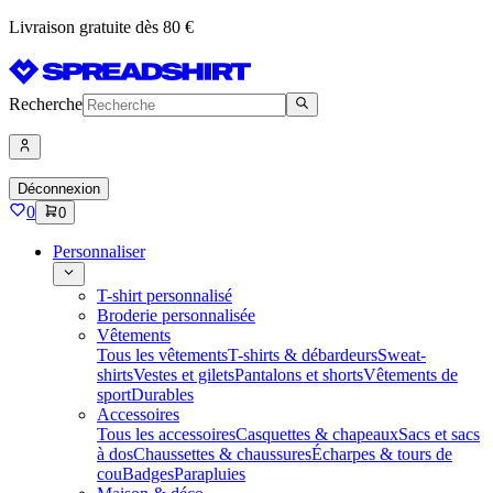
Livraison gratuite dès 80 €
Recherche
Déconnexion
0
0
Personnaliser
T-shirt personnalisé
Broderie personnalisée
Vêtements
Tous les vêtements
T-shirts & débardeurs
Sweat-
shirts
Vestes et gilets
Pantalons et shorts
Vêtements de
sport
Durables
Accessoires
Tous les accessoires
Casquettes & chapeaux
Sacs et sacs
à dos
Chaussettes & chaussures
Écharpes & tours de
cou
Badges
Parapluies