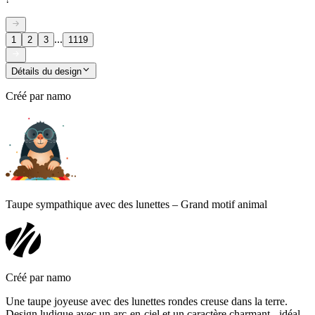
...
1
2
3
1119
Détails du design
Créé par
namo
Taupe sympathique avec des lunettes – Grand motif animal
Créé par
namo
Une taupe joyeuse avec des lunettes rondes creuse dans la terre.
Design ludique avec un arc-en-ciel et un caractère charmant - idéal