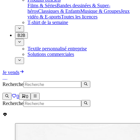
Films & Séries
Bandes dessinées & Super-
héros
Classiques & Enfants
Musique & Groupes
Jeux
vidéo & E-sports
Toutes les licences
T-shirt de la semaine
B2B
Textile personnalisé entreprise
Solutions commerciales
Je vends
Recherche
0
0
Recherche