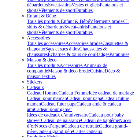
débardeurs
Sweat-shirts
Vestes et gilets
Pantalons et
shorts
Vêtements de sport
Durables
Enfant & Bébé
Tous les produits Enfant & Bébé
Vêtements brodés
T-
shirts & débardeurs
Sweat-shirts
Pantalons et
shorts
Vêtements de sport
Durables
Accessoires
Tous les accessoires
Accessoires brodés
Casquettes &
chapeaux
Sacs et sacs à dos
Chaussettes &
chaussures
Écharpes & tours de cou
Badges
Parapluies
Maison & déco
Tous les produits
Accessoires Animaux de
compagnie
Maison & déco brodé
Cuisine
Déco &
maison
Textiles
Stickers
Cadeaux
Cadeau Homme
Cadeau Femme
Idée cadeau de mariage​
Cadeau pour maman
Cadeau pour papa
Cadeau future
maman
Cadeau futur papa
Cadeau amie & cadeau
ami
Cadeau pour gamer
Idées de cadeaux d’anniversaire
Cadeau pour baby
shower
Cadeau de naissance
Cadeau de baptême
Noces
d’or
Noces d’argent
Cadeau de retraite
Cadeau grand-
mère
Cadeau grand-père
Cartes cadeaux
Produits officiels