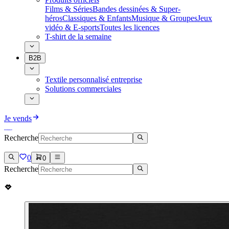
Films & Séries
Bandes dessinées & Super-
héros
Classiques & Enfants
Musique & Groupes
Jeux
vidéo & E-sports
Toutes les licences
T-shirt de la semaine
B2B
Textile personnalisé entreprise
Solutions commerciales
Je vends
Recherche
0
0
Recherche