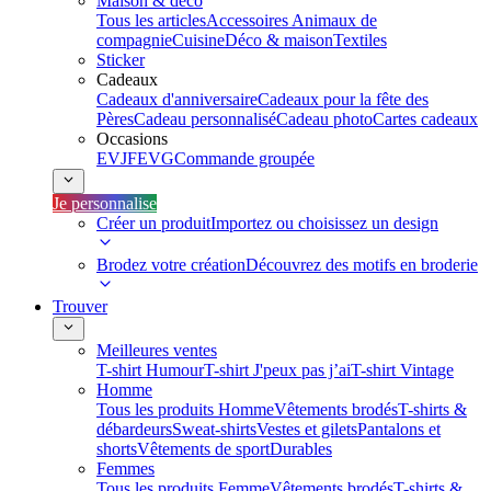
Maison & déco
Tous les articles
Accessoires Animaux de
compagnie
Cuisine
Déco & maison
Textiles
Sticker
Cadeaux
Cadeaux d'anniversaire
Cadeaux pour la fête des
Pères
Cadeau personnalisé
Cadeau photo
Cartes cadeaux
Occasions
EVJF
EVG
Commande groupée
Je personnalise
Créer un produit
Importez ou choisissez un design
Brodez votre création
Découvrez des motifs en broderie
Trouver
Meilleures ventes
T-shirt Humour
T-shirt J'peux pas j’ai
T-shirt Vintage
Homme
Tous les produits Homme
Vêtements brodés
T-shirts &
débardeurs
Sweat-shirts
Vestes et gilets
Pantalons et
shorts
Vêtements de sport
Durables
Femmes
Tous les produits Femme
Vêtements brodés
T-shirts &