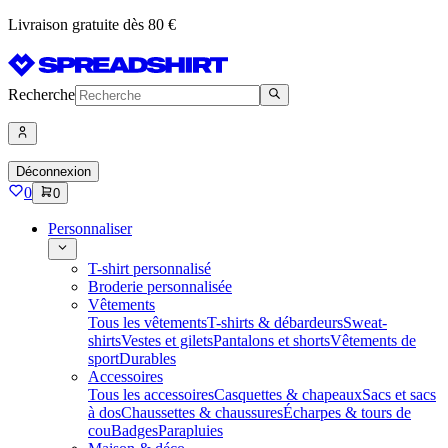
Livraison gratuite dès 80 €
Recherche
Déconnexion
0
0
Personnaliser
T-shirt personnalisé
Broderie personnalisée
Vêtements
Tous les vêtements
T-shirts & débardeurs
Sweat-
shirts
Vestes et gilets
Pantalons et shorts
Vêtements de
sport
Durables
Accessoires
Tous les accessoires
Casquettes & chapeaux
Sacs et sacs
à dos
Chaussettes & chaussures
Écharpes & tours de
cou
Badges
Parapluies