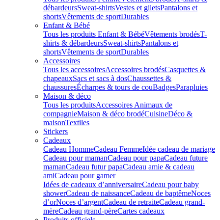
débardeurs
Sweat-shirts
Vestes et gilets
Pantalons et
shorts
Vêtements de sport
Durables
Enfant & Bébé
Tous les produits Enfant & Bébé
Vêtements brodés
T-
shirts & débardeurs
Sweat-shirts
Pantalons et
shorts
Vêtements de sport
Durables
Accessoires
Tous les accessoires
Accessoires brodés
Casquettes &
chapeaux
Sacs et sacs à dos
Chaussettes &
chaussures
Écharpes & tours de cou
Badges
Parapluies
Maison & déco
Tous les produits
Accessoires Animaux de
compagnie
Maison & déco brodé
Cuisine
Déco &
maison
Textiles
Stickers
Cadeaux
Cadeau Homme
Cadeau Femme
Idée cadeau de mariage​
Cadeau pour maman
Cadeau pour papa
Cadeau future
maman
Cadeau futur papa
Cadeau amie & cadeau
ami
Cadeau pour gamer
Idées de cadeaux d’anniversaire
Cadeau pour baby
shower
Cadeau de naissance
Cadeau de baptême
Noces
d’or
Noces d’argent
Cadeau de retraite
Cadeau grand-
mère
Cadeau grand-père
Cartes cadeaux
Produits officiels