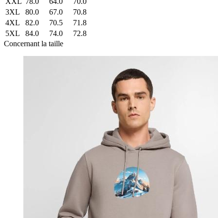
XXL
78.0
64.0
70.0
3XL
80.0
67.0
70.8
4XL
82.0
70.5
71.8
5XL
84.0
74.0
72.8
Concernant la taille