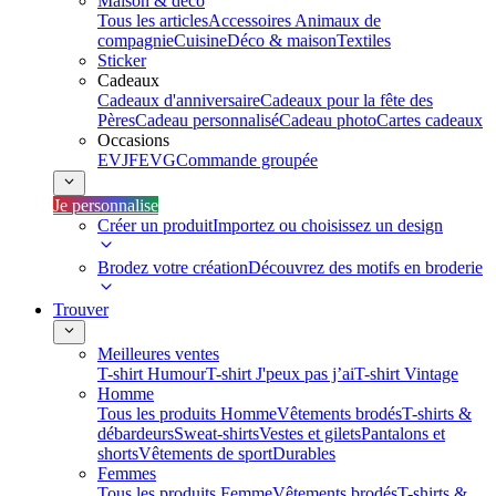
Maison & déco
Tous les articles
Accessoires Animaux de
compagnie
Cuisine
Déco & maison
Textiles
Sticker
Cadeaux
Cadeaux d'anniversaire
Cadeaux pour la fête des
Pères
Cadeau personnalisé
Cadeau photo
Cartes cadeaux
Occasions
EVJF
EVG
Commande groupée
Je personnalise
Créer un produit
Importez ou choisissez un design
Brodez votre création
Découvrez des motifs en broderie
Trouver
Meilleures ventes
T-shirt Humour
T-shirt J'peux pas j’ai
T-shirt Vintage
Homme
Tous les produits Homme
Vêtements brodés
T-shirts &
débardeurs
Sweat-shirts
Vestes et gilets
Pantalons et
shorts
Vêtements de sport
Durables
Femmes
Tous les produits Femme
Vêtements brodés
T-shirts &