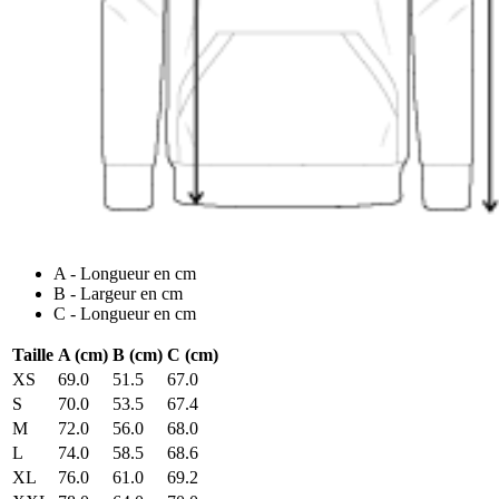
A - Longueur en cm
B - Largeur en cm
C - Longueur en cm
Taille
A (cm)
B (cm)
C (cm)
XS
69.0
51.5
67.0
S
70.0
53.5
67.4
M
72.0
56.0
68.0
L
74.0
58.5
68.6
XL
76.0
61.0
69.2