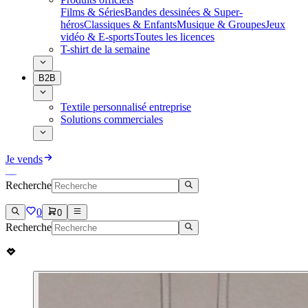
Films & Séries
Bandes dessinées & Super-
héros
Classiques & Enfants
Musique & Groupes
Jeux
vidéo & E-sports
Toutes les licences
T-shirt de la semaine
B2B
Textile personnalisé entreprise
Solutions commerciales
Je vends
Recherche
0
0
Recherche