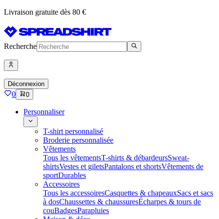
Livraison gratuite dès 80 €
Recherche
Déconnexion
0
0
Personnaliser
T-shirt personnalisé
Broderie personnalisée
Vêtements
Tous les vêtements
T-shirts & débardeurs
Sweat-
shirts
Vestes et gilets
Pantalons et shorts
Vêtements de
sport
Durables
Accessoires
Tous les accessoires
Casquettes & chapeaux
Sacs et sacs
à dos
Chaussettes & chaussures
Écharpes & tours de
cou
Badges
Parapluies