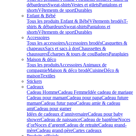
débardeurs
Sweat-shirts
Vestes et gilets
Pantalons et
shorts
Vêtements de sport
Durables
Enfant & Bébé
Tous les produits Enfant & Bébé
Vêtements brodés
T-
shirts & débardeurs
Sweat-shirts
Pantalons et
shorts
Vêtements de sport
Durables
Accessoires
Tous les accessoires
Accessoires brodés
Casquettes &
chapeaux
Sacs et sacs à dos
Chaussettes &
chaussures
Écharpes & tours de cou
Badges
Parapluies
Maison & déco
Tous les produits
Accessoires Animaux de
compagnie
Maison & déco brodé
Cuisine
Déco &
maison
Textiles
Stickers
Cadeaux
Cadeau Homme
Cadeau Femme
Idée cadeau de mariage​
Cadeau pour maman
Cadeau pour papa
Cadeau future
maman
Cadeau futur papa
Cadeau amie & cadeau
ami
Cadeau pour gamer
Idées de cadeaux d’anniversaire
Cadeau pour baby
shower
Cadeau de naissance
Cadeau de baptême
Noces
d’or
Noces d’argent
Cadeau de retraite
Cadeau grand-
mère
Cadeau grand-père
Cartes cadeaux
Produits officiels