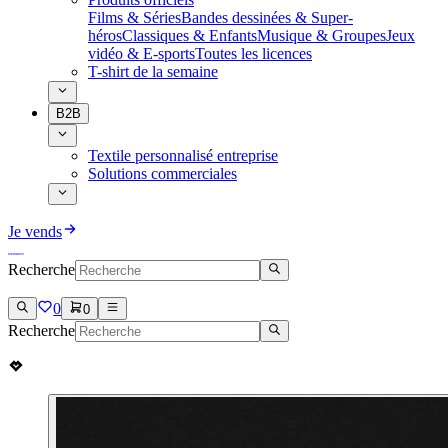
Films & Séries
Bandes dessinées & Super-
héros
Classiques & Enfants
Musique & Groupes
Jeux
vidéo & E-sports
Toutes les licences
T-shirt de la semaine
B2B
Textile personnalisé entreprise
Solutions commerciales
Je vends
Recherche
0
0
Recherche