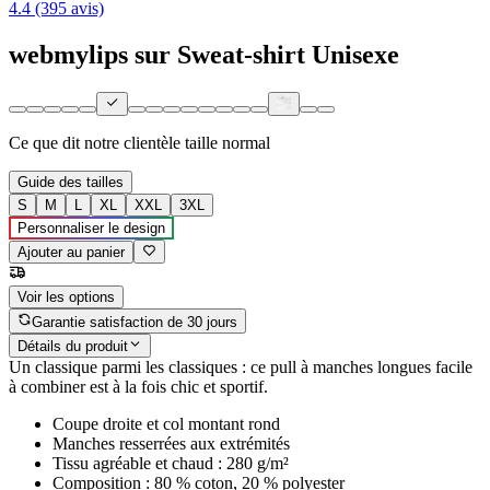
4.4 (395 avis)
webmylips sur Sweat-shirt Unisexe
Ce que dit notre clientèle
taille normal
Guide des tailles
S
M
L
XL
XXL
3XL
Personnaliser le design
Ajouter au panier
Voir les options
Garantie satisfaction de 30 jours
Détails du produit
Un classique parmi les classiques : ce pull à manches longues facile
à combiner est à la fois chic et sportif.
Coupe droite et col montant rond
Manches resserrées aux extrémités
Tissu agréable et chaud : 280 g/m²
Composition : 80 % coton, 20 % polyester