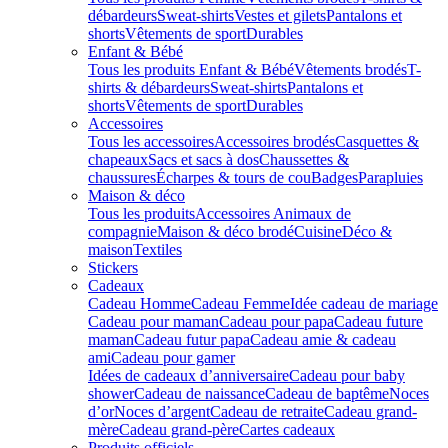
débardeurs
Sweat-shirts
Vestes et gilets
Pantalons et
shorts
Vêtements de sport
Durables
Enfant & Bébé
Tous les produits Enfant & Bébé
Vêtements brodés
T-
shirts & débardeurs
Sweat-shirts
Pantalons et
shorts
Vêtements de sport
Durables
Accessoires
Tous les accessoires
Accessoires brodés
Casquettes &
chapeaux
Sacs et sacs à dos
Chaussettes &
chaussures
Écharpes & tours de cou
Badges
Parapluies
Maison & déco
Tous les produits
Accessoires Animaux de
compagnie
Maison & déco brodé
Cuisine
Déco &
maison
Textiles
Stickers
Cadeaux
Cadeau Homme
Cadeau Femme
Idée cadeau de mariage​
Cadeau pour maman
Cadeau pour papa
Cadeau future
maman
Cadeau futur papa
Cadeau amie & cadeau
ami
Cadeau pour gamer
Idées de cadeaux d’anniversaire
Cadeau pour baby
shower
Cadeau de naissance
Cadeau de baptême
Noces
d’or
Noces d’argent
Cadeau de retraite
Cadeau grand-
mère
Cadeau grand-père
Cartes cadeaux
Produits officiels