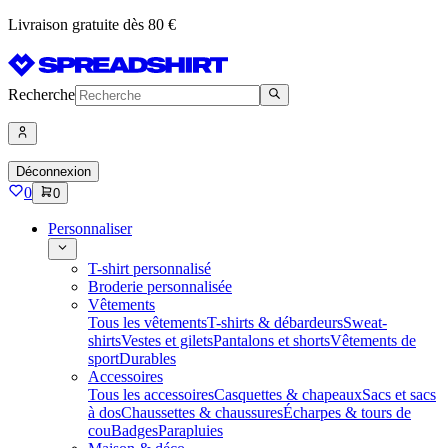
Livraison gratuite dès 80 €
Recherche
Déconnexion
0
0
Personnaliser
T-shirt personnalisé
Broderie personnalisée
Vêtements
Tous les vêtements
T-shirts & débardeurs
Sweat-
shirts
Vestes et gilets
Pantalons et shorts
Vêtements de
sport
Durables
Accessoires
Tous les accessoires
Casquettes & chapeaux
Sacs et sacs
à dos
Chaussettes & chaussures
Écharpes & tours de
cou
Badges
Parapluies