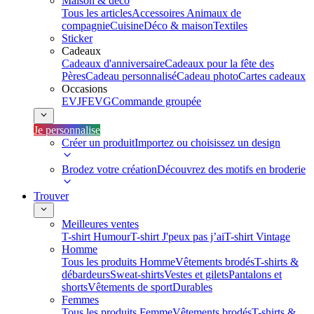
Maison & déco
Tous les articles
Accessoires Animaux de
compagnie
Cuisine
Déco & maison
Textiles
Sticker
Cadeaux
Cadeaux d'anniversaire
Cadeaux pour la fête des
Pères
Cadeau personnalisé
Cadeau photo
Cartes cadeaux
Occasions
EVJF
EVG
Commande groupée
Je personnalise
Créer un produit
Importez ou choisissez un design
Brodez votre création
Découvrez des motifs en broderie
Trouver
Meilleures ventes
T-shirt Humour
T-shirt J'peux pas j’ai
T-shirt Vintage
Homme
Tous les produits Homme
Vêtements brodés
T-shirts &
débardeurs
Sweat-shirts
Vestes et gilets
Pantalons et
shorts
Vêtements de sport
Durables
Femmes
Tous les produits Femme
Vêtements brodés
T-shirts &