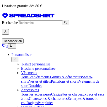
Livraison gratuite dès 80 €
Recherche
Déconnexion
0
0
Personnaliser
T-shirt personnalisé
Broderie personnalisée
Vêtements
Tous les vêtements
T-shirts & débardeurs
Sweat-
shirts
Vestes et gilets
Pantalons et shorts
Vêtements de
sport
Durables
Accessoires
Tous les accessoires
Casquettes & chapeaux
Sacs et sacs
à dos
Chaussettes & chaussures
Écharpes & tours de
cou
Badges
Parapluies