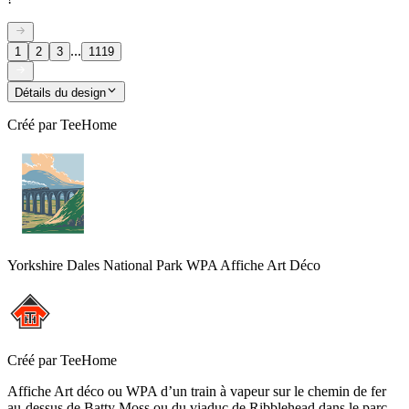
...
1
2
3
1119
Détails du design
Créé par
TeeHome
Yorkshire Dales National Park WPA Affiche Art Déco
Créé par
TeeHome
Affiche Art déco ou WPA d’un train à vapeur sur le chemin de fer
au-dessus de Batty Moss ou du viaduc de Ribblehead dans le parc