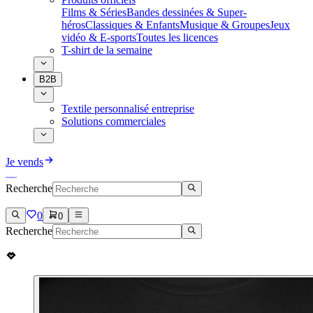
Films & Séries
Bandes dessinées & Super-
héros
Classiques & Enfants
Musique & Groupes
Jeux
vidéo & E-sports
Toutes les licences
T-shirt de la semaine
B2B
Textile personnalisé entreprise
Solutions commerciales
Je vends
Recherche
0
0
Recherche