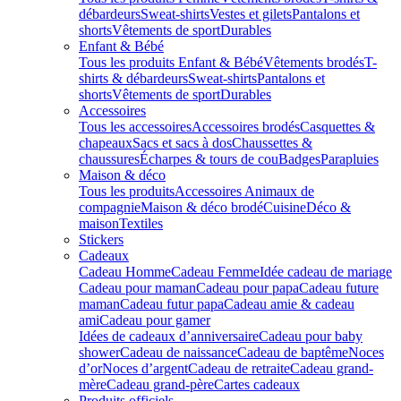
débardeurs
Sweat-shirts
Vestes et gilets
Pantalons et
shorts
Vêtements de sport
Durables
Enfant & Bébé
Tous les produits Enfant & Bébé
Vêtements brodés
T-
shirts & débardeurs
Sweat-shirts
Pantalons et
shorts
Vêtements de sport
Durables
Accessoires
Tous les accessoires
Accessoires brodés
Casquettes &
chapeaux
Sacs et sacs à dos
Chaussettes &
chaussures
Écharpes & tours de cou
Badges
Parapluies
Maison & déco
Tous les produits
Accessoires Animaux de
compagnie
Maison & déco brodé
Cuisine
Déco &
maison
Textiles
Stickers
Cadeaux
Cadeau Homme
Cadeau Femme
Idée cadeau de mariage​
Cadeau pour maman
Cadeau pour papa
Cadeau future
maman
Cadeau futur papa
Cadeau amie & cadeau
ami
Cadeau pour gamer
Idées de cadeaux d’anniversaire
Cadeau pour baby
shower
Cadeau de naissance
Cadeau de baptême
Noces
d’or
Noces d’argent
Cadeau de retraite
Cadeau grand-
mère
Cadeau grand-père
Cartes cadeaux
Produits officiels