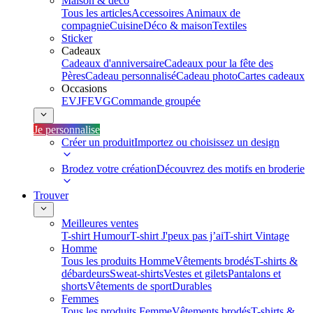
Maison & déco
Tous les articles
Accessoires Animaux de
compagnie
Cuisine
Déco & maison
Textiles
Sticker
Cadeaux
Cadeaux d'anniversaire
Cadeaux pour la fête des
Pères
Cadeau personnalisé
Cadeau photo
Cartes cadeaux
Occasions
EVJF
EVG
Commande groupée
Je personnalise
Créer un produit
Importez ou choisissez un design
Brodez votre création
Découvrez des motifs en broderie
Trouver
Meilleures ventes
T-shirt Humour
T-shirt J'peux pas j’ai
T-shirt Vintage
Homme
Tous les produits Homme
Vêtements brodés
T-shirts &
débardeurs
Sweat-shirts
Vestes et gilets
Pantalons et
shorts
Vêtements de sport
Durables
Femmes
Tous les produits Femme
Vêtements brodés
T-shirts &