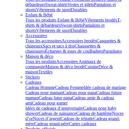
débardeurs
Sweat-shirts
Vestes et gilets
Pantalons et
shorts
Vêtements de sport
Durables
Enfant & Bébé
Tous les produits Enfant & Bébé
Vêtements brodés
T-
shirts & débardeurs
Sweat-shirts
Pantalons et
shorts
Vêtements de sport
Durables
Accessoires
Tous les accessoires
Accessoires brodés
Casquettes &
chapeaux
Sacs et sacs à dos
Chaussettes &
chaussures
Écharpes & tours de cou
Badges
Parapluies
Maison & déco
Tous les produits
Accessoires Animaux de
compagnie
Maison & déco brodé
Cuisine
Déco &
maison
Textiles
Stickers
Cadeaux
Cadeau Homme
Cadeau Femme
Idée cadeau de mariage​
Cadeau pour maman
Cadeau pour papa
Cadeau future
maman
Cadeau futur papa
Cadeau amie & cadeau
ami
Cadeau pour gamer
Idées de cadeaux d’anniversaire
Cadeau pour baby
shower
Cadeau de naissance
Cadeau de baptême
Noces
d’or
Noces d’argent
Cadeau de retraite
Cadeau grand-
mère
Cadeau grand-père
Cartes cadeaux
Produits officiels