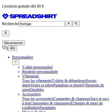
Livraison gratuite dès 80 €
Recherche
Déconnexion
0
0
Personnaliser
T-shirt personnalisé
Broderie personnalisée
Vêtements
Tous les vêtements
T-shirts & débardeurs
Sweat-
shirts
Vestes et gilets
Pantalons et shorts
Vêtements de
sport
Durables
Accessoires
Tous les accessoires
Casquettes & chapeaux
Sacs et sacs
à dos
Chaussettes & chaussures
Écharpes & tours de
cou
Badges
Parapluies