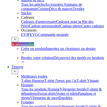
Maison & déco
Tous les articles
Accessoires Animaux de
compagnie
Cuisine
Déco & maison
Textiles
Sticker
Cadeaux
Cadeaux d'anniversaire
Cadeaux pour la fête des
Pères
Cadeau personnalisé
Cadeau photo
Cartes cadeaux
Occasions
EVJF
EVG
Commande groupée
Je personnalise
Créer un produit
Importez ou choisissez un design
Brodez votre création
Découvrez des motifs en broderie
Trouver
Meilleures ventes
T-shirt Humour
T-shirt J'peux pas j’ai
T-shirt Vintage
Homme
Tous les produits Homme
Vêtements brodés
T-shirts &
débardeurs
Sweat-shirts
Vestes et gilets
Pantalons et
shorts
Vêtements de sport
Durables
Femmes
Tous les produits Femme
Vêtements brodés
T-shirts &