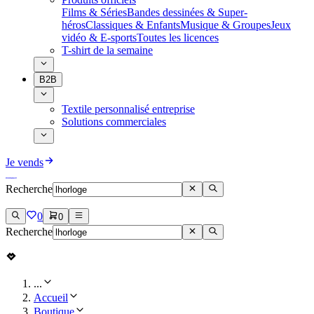
Films & Séries
Bandes dessinées & Super-
héros
Classiques & Enfants
Musique & Groupes
Jeux
vidéo & E-sports
Toutes les licences
T-shirt de la semaine
B2B
Textile personnalisé entreprise
Solutions commerciales
Je vends
Recherche
0
0
Recherche
...
Accueil
Boutique