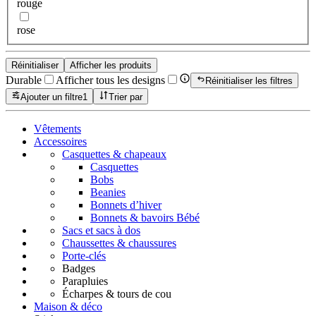
rouge
rose
Réinitialiser
Afficher les produits
Durable
Afficher tous les designs
Réinitialiser les filtres
Ajouter un filtre
1
Trier par
Vêtements
Accessoires
Casquettes & chapeaux
Casquettes
Bobs
Beanies
Bonnets d’hiver
Bonnets & bavoirs Bébé
Sacs et sacs à dos
Chaussettes & chaussures
Porte-clés
Badges
Parapluies
Écharpes & tours de cou
Maison & déco