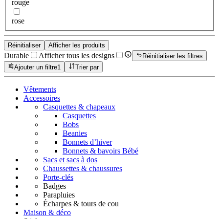
rouge
rose
Réinitialiser
Afficher les produits
Durable
Afficher tous les designs
Réinitialiser les filtres
Ajouter un filtre
1
Trier par
Vêtements
Accessoires
Casquettes & chapeaux
Casquettes
Bobs
Beanies
Bonnets d’hiver
Bonnets & bavoirs Bébé
Sacs et sacs à dos
Chaussettes & chaussures
Porte-clés
Badges
Parapluies
Écharpes & tours de cou
Maison & déco