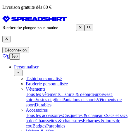
Livraison gratuite dès 80 €
Recherche
Déconnexion
0
0
Personnaliser
T-shirt personnalisé
Broderie personnalisée
Vêtements
Tous les vêtements
T-shirts & débardeurs
Sweat-
shirts
Vestes et gilets
Pantalons et shorts
Vêtements de
sport
Durables
Accessoires
Tous les accessoires
Casquettes & chapeaux
Sacs et sacs
à dos
Chaussettes & chaussures
Écharpes & tours de
cou
Badges
Parapluies