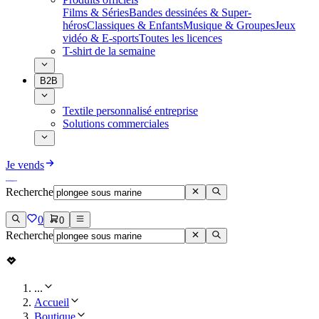
Films & Séries
Bandes dessinées & Super-
héros
Classiques & Enfants
Musique & Groupes
Jeux
vidéo & E-sports
Toutes les licences
T-shirt de la semaine
B2B
Textile personnalisé entreprise
Solutions commerciales
Je vends
Recherche
0
0
Recherche
...
Accueil
Boutique