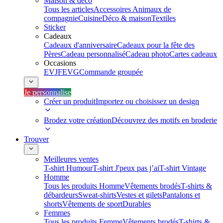
Maison & déco
Tous les articles
Accessoires Animaux de
compagnie
Cuisine
Déco & maison
Textiles
Sticker
Cadeaux
Cadeaux d'anniversaire
Cadeaux pour la fête des
Pères
Cadeau personnalisé
Cadeau photo
Cartes cadeaux
Occasions
EVJF
EVG
Commande groupée
Je personnalise
Créer un produit
Importez ou choisissez un design
Brodez votre création
Découvrez des motifs en broderie
Trouver
Meilleures ventes
T-shirt Humour
T-shirt J'peux pas j’ai
T-shirt Vintage
Homme
Tous les produits Homme
Vêtements brodés
T-shirts &
débardeurs
Sweat-shirts
Vestes et gilets
Pantalons et
shorts
Vêtements de sport
Durables
Femmes
Tous les produits Femme
Vêtements brodés
T-shirts &