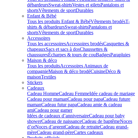
débardeurs
Sweat-shirts
Vestes et gilets
Pantalons et
shorts
Vêtements de sport
Durables
Enfant & Bébé
Tous les produits Enfant & Bébé
Vêtements brodés
T-
shirts & débardeurs
Sweat-shirts
Pantalons et
shorts
Vêtements de sport
Durables
Accessoires
Tous les accessoires
Accessoires brodés
Casquettes &
chapeaux
Sacs et sacs à dos
Chaussettes &
chaussures
Écharpes & tours de cou
Badges
Parapluies
Maison & déco
Tous les produits
Accessoires Animaux de
compagnie
Maison & déco brodé
Cuisine
Déco &
maison
Textiles
Stickers
Cadeaux
Cadeau Homme
Cadeau Femme
Idée cadeau de mariage​
Cadeau pour maman
Cadeau pour papa
Cadeau future
maman
Cadeau futur papa
Cadeau amie & cadeau
ami
Cadeau pour gamer
Idées de cadeaux d’anniversaire
Cadeau pour baby
shower
Cadeau de naissance
Cadeau de baptême
Noces
d’or
Noces d’argent
Cadeau de retraite
Cadeau grand-
mère
Cadeau grand-père
Cartes cadeaux
Produits officiels