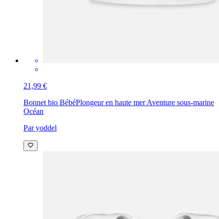
21,99 €
Bonnet bio Bébé
Plongeur en haute mer Aventure sous-marine
Océan
Par yoddel