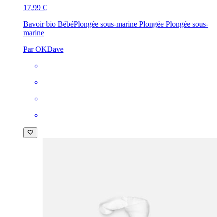
17,99 €
Bavoir bio Bébé
Plongée sous-marine Plongée Plongée sous-
marine
Par OKDave