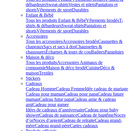
débardeurs
Sweat-shirts
Vestes et gilets
Pantalons et
shorts
Vêtements de sport
Durables
Enfant & Bébé
Tous les produits Enfant & Bébé
Vêtements brodés
T-
shirts & débardeurs
Sweat-shirts
Pantalons et
shorts
Vêtements de sport
Durables
Accessoires
Tous les accessoires
Accessoires brodés
Casquettes &
chapeaux
Sacs et sacs à dos
Chaussettes &
chaussures
Écharpes & tours de cou
Badges
Parapluies
Maison & déco
Tous les produits
Accessoires Animaux de
compagnie
Maison & déco brodé
Cuisine
Déco &
maison
Textiles
Stickers
Cadeaux
Cadeau Homme
Cadeau Femme
Idée cadeau de mariage​
Cadeau pour maman
Cadeau pour papa
Cadeau future
maman
Cadeau futur papa
Cadeau amie & cadeau
ami
Cadeau pour gamer
Idées de cadeaux d’anniversaire
Cadeau pour baby
shower
Cadeau de naissance
Cadeau de baptême
Noces
d’or
Noces d’argent
Cadeau de retraite
Cadeau grand-
mère
Cadeau grand-père
Cartes cadeaux
Produits officiels