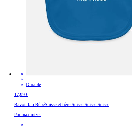
Durable
17,99 €
Bavoir bio Bébé
Suisse et fière Suisse Suisse Suisse
Par maximizer