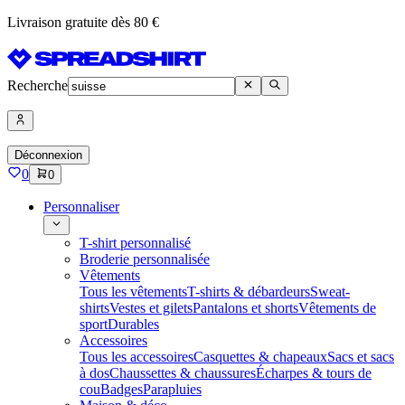
Livraison gratuite dès 80 €
Recherche
Déconnexion
0
0
Personnaliser
T-shirt personnalisé
Broderie personnalisée
Vêtements
Tous les vêtements
T-shirts & débardeurs
Sweat-
shirts
Vestes et gilets
Pantalons et shorts
Vêtements de
sport
Durables
Accessoires
Tous les accessoires
Casquettes & chapeaux
Sacs et sacs
à dos
Chaussettes & chaussures
Écharpes & tours de
cou
Badges
Parapluies