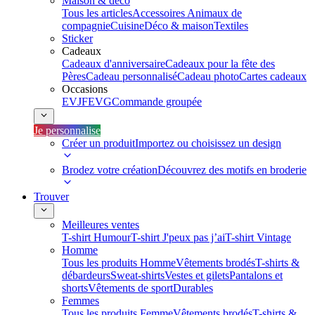
Maison & déco
Tous les articles
Accessoires Animaux de
compagnie
Cuisine
Déco & maison
Textiles
Sticker
Cadeaux
Cadeaux d'anniversaire
Cadeaux pour la fête des
Pères
Cadeau personnalisé
Cadeau photo
Cartes cadeaux
Occasions
EVJF
EVG
Commande groupée
Je personnalise
Créer un produit
Importez ou choisissez un design
Brodez votre création
Découvrez des motifs en broderie
Trouver
Meilleures ventes
T-shirt Humour
T-shirt J'peux pas j’ai
T-shirt Vintage
Homme
Tous les produits Homme
Vêtements brodés
T-shirts &
débardeurs
Sweat-shirts
Vestes et gilets
Pantalons et
shorts
Vêtements de sport
Durables
Femmes
Tous les produits Femme
Vêtements brodés
T-shirts &