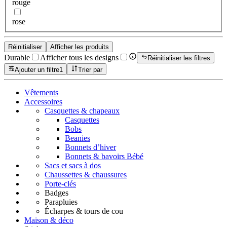
rouge
rose
Réinitialiser
Afficher les produits
Durable
Afficher tous les designs
Réinitialiser les filtres
Ajouter un filtre
1
Trier par
Vêtements
Accessoires
Casquettes & chapeaux
Casquettes
Bobs
Beanies
Bonnets d’hiver
Bonnets & bavoirs Bébé
Sacs et sacs à dos
Chaussettes & chaussures
Porte-clés
Badges
Parapluies
Écharpes & tours de cou
Maison & déco