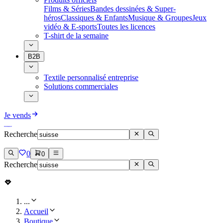
Films & Séries
Bandes dessinées & Super-
héros
Classiques & Enfants
Musique & Groupes
Jeux
vidéo & E-sports
Toutes les licences
T-shirt de la semaine
B2B
Textile personnalisé entreprise
Solutions commerciales
Je vends
Recherche
0
0
Recherche
...
Accueil
Boutique