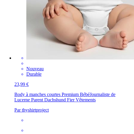
Nouveau
Durable
23,99 €
Body à manches courtes Premium Bébé
Journaliste de
Lucerne Parent Dachshund Fier Vêtements
Par thyshirtproject