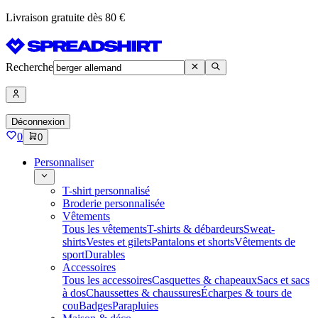
Livraison gratuite dès 80 €
Recherche
Déconnexion
0
0
Personnaliser
T-shirt personnalisé
Broderie personnalisée
Vêtements
Tous les vêtements
T-shirts & débardeurs
Sweat-
shirts
Vestes et gilets
Pantalons et shorts
Vêtements de
sport
Durables
Accessoires
Tous les accessoires
Casquettes & chapeaux
Sacs et sacs
à dos
Chaussettes & chaussures
Écharpes & tours de
cou
Badges
Parapluies