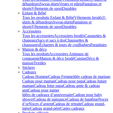
débardeurs
Sweat-shirts
Vestes et gilets
Pantalons et
shorts
Vêtements de sport
Durables
Enfant & Bébé
Tous les produits Enfant & Bébé
Vêtements brodés
T-
shirts & débardeurs
Sweat-shirts
Pantalons et
shorts
Vêtements de sport
Durables
Accessoires
Tous les accessoires
Accessoires brodés
Casquettes &
chapeaux
Sacs et sacs à dos
Chaussettes &
chaussures
Écharpes & tours de cou
Badges
Parapluies
Maison & déco
Tous les produits
Accessoires Animaux de
compagnie
Maison & déco brodé
Cuisine
Déco &
maison
Textiles
Stickers
Cadeaux
Cadeau Homme
Cadeau Femme
Idée cadeau de mariage​
Cadeau pour maman
Cadeau pour papa
Cadeau future
maman
Cadeau futur papa
Cadeau amie & cadeau
ami
Cadeau pour gamer
Idées de cadeaux d’anniversaire
Cadeau pour baby
shower
Cadeau de naissance
Cadeau de baptême
Noces
d’or
Noces d’argent
Cadeau de retraite
Cadeau grand-
mère
Cadeau grand-père
Cartes cadeaux
Produits officiels