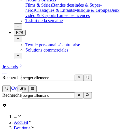
Films & Séries
Bandes dessinées & Super-
héros
Classiques & Enfants
Musique & Groupes
Jeux
vidéo & E-sports
Toutes les licences
T-shirt de la semaine
B2B
Textile personnalisé entreprise
Solutions commerciales
Je vends
Recherche
0
0
Recherche
...
Accueil
Boutique