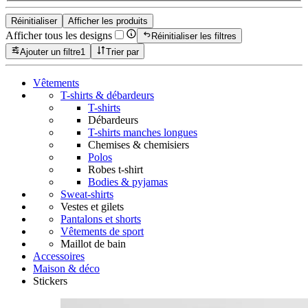
Réinitialiser
Afficher les produits
Afficher tous les designs
Réinitialiser les filtres
Ajouter un filtre
1
Trier par
Vêtements
T-shirts & débardeurs
T-shirts
Débardeurs
T-shirts manches longues
Chemises & chemisiers
Polos
Robes t-shirt
Bodies & pyjamas
Sweat-shirts
Vestes et gilets
Pantalons et shorts
Vêtements de sport
Maillot de bain
Accessoires
Maison & déco
Stickers