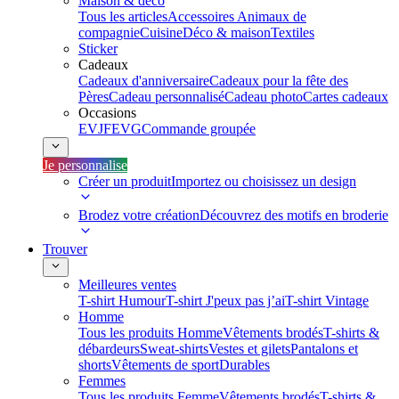
Maison & déco
Tous les articles
Accessoires Animaux de
compagnie
Cuisine
Déco & maison
Textiles
Sticker
Cadeaux
Cadeaux d'anniversaire
Cadeaux pour la fête des
Pères
Cadeau personnalisé
Cadeau photo
Cartes cadeaux
Occasions
EVJF
EVG
Commande groupée
Je personnalise
Créer un produit
Importez ou choisissez un design
Brodez votre création
Découvrez des motifs en broderie
Trouver
Meilleures ventes
T-shirt Humour
T-shirt J'peux pas j’ai
T-shirt Vintage
Homme
Tous les produits Homme
Vêtements brodés
T-shirts &
débardeurs
Sweat-shirts
Vestes et gilets
Pantalons et
shorts
Vêtements de sport
Durables
Femmes
Tous les produits Femme
Vêtements brodés
T-shirts &