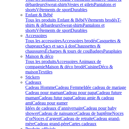
débardeurs
Sweat-shirts
Vestes et gilets
Pantalons et
shorts
Vêtements de sport
Durables
Enfant & Bébé
Tous les produits Enfant & Bébé
Vêtements brodés
T-
shirts & débardeurs
Sweat-shirts
Pantalons et
shorts
Vêtements de sport
Durables
Accessoires
Tous les accessoires
Accessoires brodés
Casquettes &
chapeaux
Sacs et sacs à dos
Chaussettes &
chaussures
Écharpes & tours de cou
Badges
Parapluies
Maison & déco
Tous les produits
Accessoires Animaux de
compagnie
Maison & déco brodé
Cuisine
Déco &
maison
Textiles
Stickers
Cadeaux
Cadeau Homme
Cadeau Femme
Idée cadeau de mariage​
Cadeau pour maman
Cadeau pour papa
Cadeau future
maman
Cadeau futur papa
Cadeau amie & cadeau
ami
Cadeau pour gamer
Idées de cadeaux d’anniversaire
Cadeau pour baby
shower
Cadeau de naissance
Cadeau de baptême
Noces
d’or
Noces d’argent
Cadeau de retraite
Cadeau grand-
mère
Cadeau grand-père
Cartes cadeaux
Produits officiels