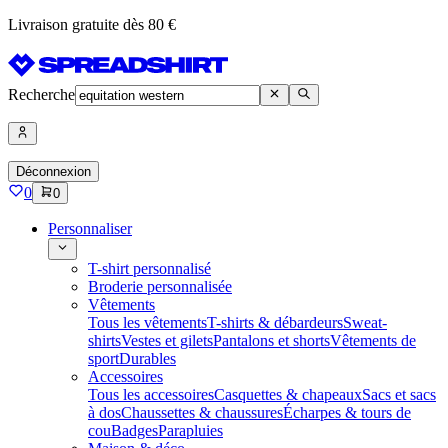
Livraison gratuite dès 80 €
Recherche
Déconnexion
0
0
Personnaliser
T-shirt personnalisé
Broderie personnalisée
Vêtements
Tous les vêtements
T-shirts & débardeurs
Sweat-
shirts
Vestes et gilets
Pantalons et shorts
Vêtements de
sport
Durables
Accessoires
Tous les accessoires
Casquettes & chapeaux
Sacs et sacs
à dos
Chaussettes & chaussures
Écharpes & tours de
cou
Badges
Parapluies