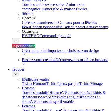
Maison & déco
Tous les articles
Accessoires Animaux de
compagnie
Cuisine
Déco & maison
Textiles
Sticker
Cadeaux
Cadeaux d'anniversaire
Cadeaux pour la fête des
Pères
Cadeau personnalisé
Cadeau photo
Cartes cadeaux
Occasions
EVJF
EVG
Commande groupée
Je personnalise
Créer un produit
Importez ou choisissez un design
Brodez votre création
Découvrez des motifs en broderie
Trouver
Meilleures ventes
T-shirt Humour
T-shirt J'peux pas j’ai
T-shirt Vintage
Homme
Tous les produits Homme
Vêtements brodés
T-shirts &
débardeurs
Sweat-shirts
Vestes et gilets
Pantalons et
shorts
Vêtements de sport
Durables
Femmes
Tous les produits Femme
Vêtements brodés
T-shirts &