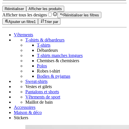
Réinitialiser
Afficher les produits
Afficher tous les designs
Réinitialiser les filtres
Ajouter un filtre
1
Trier par
Vêtements
T-shirts & débardeurs
T-shirts
Débardeurs
T-shirts manches longues
Chemises & chemisiers
Polos
Robes t-shirt
Bodies & pyjamas
Sweat-shirts
Vestes et gilets
Pantalons et shorts
Vêtements de sport
Maillot de bain
Accessoires
Maison & déco
Stickers