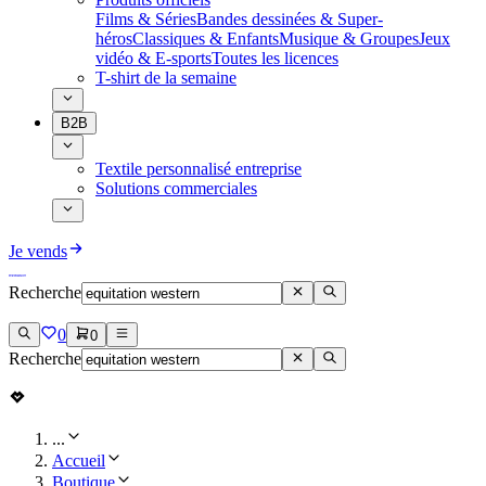
Films & Séries
Bandes dessinées & Super-
héros
Classiques & Enfants
Musique & Groupes
Jeux
vidéo & E-sports
Toutes les licences
T-shirt de la semaine
B2B
Textile personnalisé entreprise
Solutions commerciales
Je vends
Recherche
0
0
Recherche
...
Accueil
Boutique