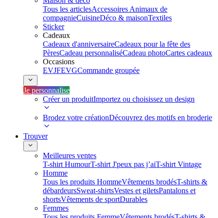
Maison & déco
Tous les articles
Accessoires Animaux de
compagnie
Cuisine
Déco & maison
Textiles
Sticker
Cadeaux
Cadeaux d'anniversaire
Cadeaux pour la fête des
Pères
Cadeau personnalisé
Cadeau photo
Cartes cadeaux
Occasions
EVJF
EVG
Commande groupée
Je personnalise
Créer un produit
Importez ou choisissez un design
Brodez votre création
Découvrez des motifs en broderie
Trouver
Meilleures ventes
T-shirt Humour
T-shirt J'peux pas j’ai
T-shirt Vintage
Homme
Tous les produits Homme
Vêtements brodés
T-shirts &
débardeurs
Sweat-shirts
Vestes et gilets
Pantalons et
shorts
Vêtements de sport
Durables
Femmes
Tous les produits Femme
Vêtements brodés
T-shirts &