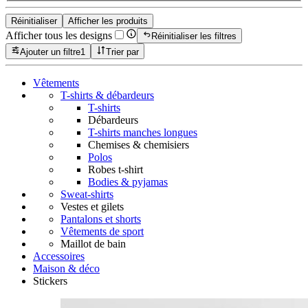
Réinitialiser
Afficher les produits
Afficher tous les designs
Réinitialiser les filtres
Ajouter un filtre
1
Trier par
Vêtements
T-shirts & débardeurs
T-shirts
Débardeurs
T-shirts manches longues
Chemises & chemisiers
Polos
Robes t-shirt
Bodies & pyjamas
Sweat-shirts
Vestes et gilets
Pantalons et shorts
Vêtements de sport
Maillot de bain
Accessoires
Maison & déco
Stickers