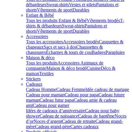
débardeurs
Sweat-shirts
Vestes et gilets
Pantalons et
shorts
Vêtements de sport
Durables
Enfant & Bébé
Tous les produits Enfant & Bébé
Vêtements brodés
T-
shirts & débardeurs
Sweat-shirts
Pantalons et
shorts
Vêtements de sport
Durables
Accessoires
Tous les accessoires
Accessoires brodés
Casquettes &
chapeaux
Sacs et sacs à dos
Chaussettes &
chaussures
Écharpes & tours de cou
Badges
Parapluies
Maison & déco
Tous les produits
Accessoires Animaux de
compagnie
Maison & déco brodé
Cuisine
Déco &
maison
Textiles
Stickers
Cadeaux
Cadeau Homme
Cadeau Femme
Idée cadeau de mariage​
Cadeau pour maman
Cadeau pour papa
Cadeau future
maman
Cadeau futur papa
Cadeau amie & cadeau
ami
Cadeau pour gamer
Idées de cadeaux d’anniversaire
Cadeau pour baby
shower
Cadeau de naissance
Cadeau de baptême
Noces
d’or
Noces d’argent
Cadeau de retraite
Cadeau grand-
mère
Cadeau grand-père
Cartes cadeaux
Produits officiels