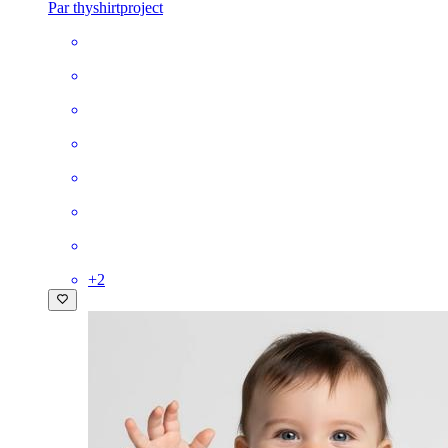
Par thyshirtproject
+
2