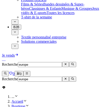
Films & Séries
Bandes dessinées & Super-
héros
Classiques & Enfants
Musique & Groupes
Jeux
vidéo & E-sports
Toutes les licences
T-shirt de la semaine
B2B
Textile personnalisé entreprise
Solutions commerciales
Je vends
Recherche
0
0
Recherche
...
Accueil
Boutique