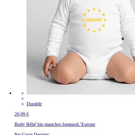
Durable
26,99 €
Body Bébé bio manches longues
L’Europe
Par Geog Designs