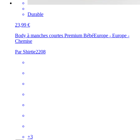
Durable
23,99 €
Body à manches courtes Premium Bébé
Europe - Europe -
Chemise
Par Shirtie2208
+
3