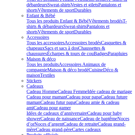
débardeurs
Sweat-shirts
Vestes et gilets
Pantalons et
shorts
Vêtements de sport
Durables
Enfant & Bébé
Tous les produits Enfant & Bébé
Vêtements brodés
T-
shirts & débardeurs
Sweat-shirts
Pantalons et
shorts
Vêtements de sport
Durables
Accessoires
Tous les accessoires
Accessoires brodés
Casquettes &
chapeaux
Sacs et sacs à dos
Chaussettes &
chaussures
Écharpes & tours de cou
Badges
Parapluies
Maison & déco
Tous les produits
Accessoires Animaux de
compagnie
Maison & déco brodé
Cuisine
Déco &
maison
Textiles
Stickers
Cadeaux
Cadeau Homme
Cadeau Femme
Idée cadeau de mariage​
Cadeau pour maman
Cadeau pour papa
Cadeau future
maman
Cadeau futur papa
Cadeau amie & cadeau
ami
Cadeau pour gamer
Idées de cadeaux d’anniversaire
Cadeau pour baby
shower
Cadeau de naissance
Cadeau de baptême
Noces
d’or
Noces d’argent
Cadeau de retraite
Cadeau grand-
mère
Cadeau grand-père
Cartes cadeaux
Produits officiels