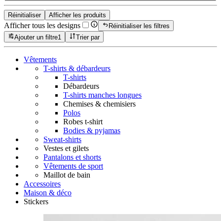
Réinitialiser
Afficher les produits
Afficher tous les designs
Réinitialiser les filtres
Ajouter un filtre
1
Trier par
Vêtements
T-shirts & débardeurs
T-shirts
Débardeurs
T-shirts manches longues
Chemises & chemisiers
Polos
Robes t-shirt
Bodies & pyjamas
Sweat-shirts
Vestes et gilets
Pantalons et shorts
Vêtements de sport
Maillot de bain
Accessoires
Maison & déco
Stickers