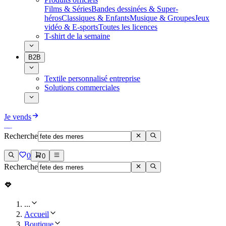
Films & Séries
Bandes dessinées & Super-
héros
Classiques & Enfants
Musique & Groupes
Jeux
vidéo & E-sports
Toutes les licences
T-shirt de la semaine
B2B
Textile personnalisé entreprise
Solutions commerciales
Je vends
Recherche
0
0
Recherche
...
Accueil
Boutique