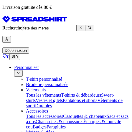
Livraison gratuite dès 80 €
Recherche
Déconnexion
0
0
Personnaliser
T-shirt personnalisé
Broderie personnalisée
Vêtements
Tous les vêtements
T-shirts & débardeurs
Sweat-
shirts
Vestes et gilets
Pantalons et shorts
Vêtements de
sport
Durables
Accessoires
Tous les accessoires
Casquettes & chapeaux
Sacs et sacs
à dos
Chaussettes & chaussures
Écharpes & tours de
cou
Badges
Parapluies