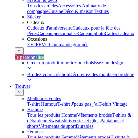
Maison & déco
Tous les articles
Accessoires Animaux de
compagnie
Cuisine
Déco & maison
Textiles
Sticker
Cadeaux
Cadeaux d'anniversaire
Cadeaux pour la fête des
Pères
Cadeau personnalisé
Cadeau photo
Cartes cadeaux
Occasions
EVJF
EVG
Commande groupée
Je personnalise
Créer un produit
Importez ou choisissez un design
Brodez votre création
Découvrez des motifs en broderie
Trouver
Meilleures ventes
T-shirt Humour
T-shirt J'peux pas j’ai
T-shirt Vintage
Homme
Tous les produits Homme
Vêtements brodés
T-shirts &
débardeurs
Sweat-shirts
Vestes et gilets
Pantalons et
shorts
Vêtements de sport
Durables
Femmes
Tous les produits Femme
Vêtements brodés
T-shirts &