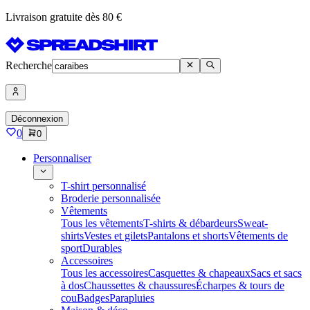
Livraison gratuite dès 80 €
Recherche
Déconnexion
0
0
Personnaliser
T-shirt personnalisé
Broderie personnalisée
Vêtements
Tous les vêtements
T-shirts & débardeurs
Sweat-
shirts
Vestes et gilets
Pantalons et shorts
Vêtements de
sport
Durables
Accessoires
Tous les accessoires
Casquettes & chapeaux
Sacs et sacs
à dos
Chaussettes & chaussures
Écharpes & tours de
cou
Badges
Parapluies