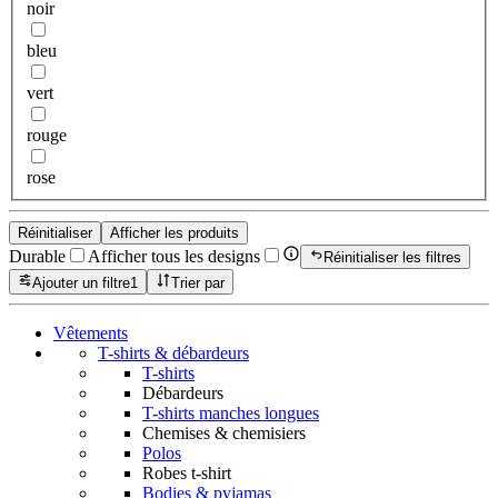
noir
bleu
vert
rouge
rose
Réinitialiser
Afficher les produits
Durable
Afficher tous les designs
Réinitialiser les filtres
Ajouter un filtre
1
Trier par
Vêtements
T-shirts & débardeurs
T-shirts
Débardeurs
T-shirts manches longues
Chemises & chemisiers
Polos
Robes t-shirt
Bodies & pyjamas