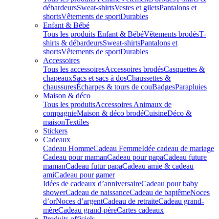
débardeurs
Sweat-shirts
Vestes et gilets
Pantalons et
shorts
Vêtements de sport
Durables
Enfant & Bébé
Tous les produits Enfant & Bébé
Vêtements brodés
T-
shirts & débardeurs
Sweat-shirts
Pantalons et
shorts
Vêtements de sport
Durables
Accessoires
Tous les accessoires
Accessoires brodés
Casquettes &
chapeaux
Sacs et sacs à dos
Chaussettes &
chaussures
Écharpes & tours de cou
Badges
Parapluies
Maison & déco
Tous les produits
Accessoires Animaux de
compagnie
Maison & déco brodé
Cuisine
Déco &
maison
Textiles
Stickers
Cadeaux
Cadeau Homme
Cadeau Femme
Idée cadeau de mariage​
Cadeau pour maman
Cadeau pour papa
Cadeau future
maman
Cadeau futur papa
Cadeau amie & cadeau
ami
Cadeau pour gamer
Idées de cadeaux d’anniversaire
Cadeau pour baby
shower
Cadeau de naissance
Cadeau de baptême
Noces
d’or
Noces d’argent
Cadeau de retraite
Cadeau grand-
mère
Cadeau grand-père
Cartes cadeaux
Produits officiels