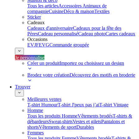
Maison & déco
Tous les articles
Accessoires Animaux de
compagnie
Cuisine
Déco & maison
Textiles
Sticker
Cadeaux
Cadeaux d'anniversaire
Cadeaux pour la fête des
Pères
Cadeau personnalisé
Cadeau photo
Cartes cadeaux
Occasions
EVJF
EVG
Commande groupée
Je personnalise
Créer un produit
Importez ou choisissez un design
Brodez votre création
Découvrez des motifs en broderie
Trouver
Meilleures ventes
T-shirt Humour
T-shirt J'peux pas j’ai
T-shirt Vintage
Homme
Tous les produits Homme
Vêtements brodés
T-shirts &
débardeurs
Sweat-shirts
Vestes et gilets
Pantalons et
shorts
Vêtements de sport
Durables
Femmes
Tous les produits Femme
Vêtements brodés
T-shirts &