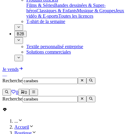
Films & Séries
Bandes dessinées & Super-
héros
Classiques & Enfants
Musique & Groupes
Jeux
vidéo & E-sports
Toutes les licences
T-shirt de la semaine
B2B
Textile personnalisé entreprise
Solutions commerciales
Je vends
Recherche
0
0
Recherche
...
Accueil
Boutique