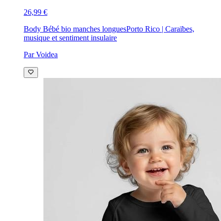
26,99 €
Body Bébé bio manches longues
Porto Rico | Caraïbes,
musique et sentiment insulaire
Par Voidea