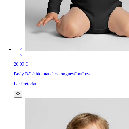
26,99 €
Body Bébé bio manches longues
Caraïbes
Par Pretorian