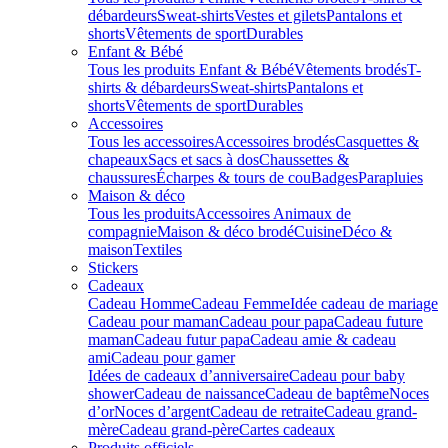
débardeurs
Sweat-shirts
Vestes et gilets
Pantalons et
shorts
Vêtements de sport
Durables
Enfant & Bébé
Tous les produits Enfant & Bébé
Vêtements brodés
T-
shirts & débardeurs
Sweat-shirts
Pantalons et
shorts
Vêtements de sport
Durables
Accessoires
Tous les accessoires
Accessoires brodés
Casquettes &
chapeaux
Sacs et sacs à dos
Chaussettes &
chaussures
Écharpes & tours de cou
Badges
Parapluies
Maison & déco
Tous les produits
Accessoires Animaux de
compagnie
Maison & déco brodé
Cuisine
Déco &
maison
Textiles
Stickers
Cadeaux
Cadeau Homme
Cadeau Femme
Idée cadeau de mariage​
Cadeau pour maman
Cadeau pour papa
Cadeau future
maman
Cadeau futur papa
Cadeau amie & cadeau
ami
Cadeau pour gamer
Idées de cadeaux d’anniversaire
Cadeau pour baby
shower
Cadeau de naissance
Cadeau de baptême
Noces
d’or
Noces d’argent
Cadeau de retraite
Cadeau grand-
mère
Cadeau grand-père
Cartes cadeaux
Produits officiels