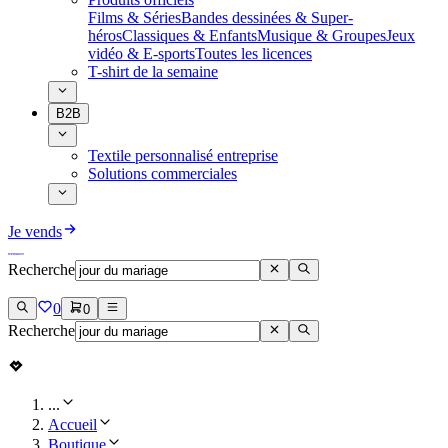
Films & Séries
Bandes dessinées & Super-
héros
Classiques & Enfants
Musique & Groupes
Jeux
vidéo & E-sports
Toutes les licences
T-shirt de la semaine
B2B
Textile personnalisé entreprise
Solutions commerciales
Je vends
Recherche
0
0
Recherche
...
Accueil
Boutique