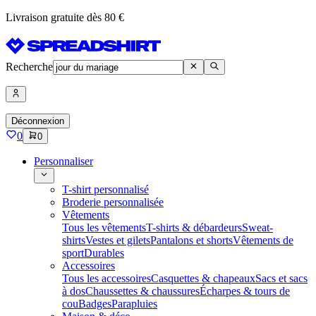
Livraison gratuite dès 80 €
Recherche
Déconnexion
0
0
Personnaliser
T-shirt personnalisé
Broderie personnalisée
Vêtements
Tous les vêtements
T-shirts & débardeurs
Sweat-
shirts
Vestes et gilets
Pantalons et shorts
Vêtements de
sport
Durables
Accessoires
Tous les accessoires
Casquettes & chapeaux
Sacs et sacs
à dos
Chaussettes & chaussures
Écharpes & tours de
cou
Badges
Parapluies