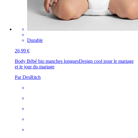
Durable
26,99 €
Body Bébé bio manches longues
Design cool pour le mariage
et le jour du mariage
Par DesRitch