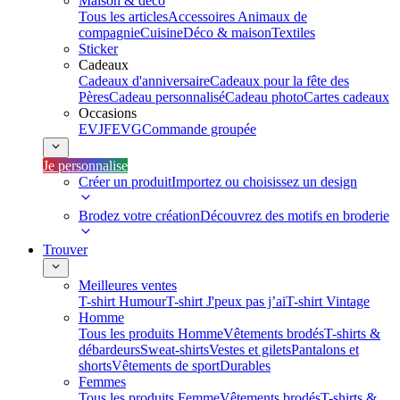
Maison & déco
Tous les articles
Accessoires Animaux de
compagnie
Cuisine
Déco & maison
Textiles
Sticker
Cadeaux
Cadeaux d'anniversaire
Cadeaux pour la fête des
Pères
Cadeau personnalisé
Cadeau photo
Cartes cadeaux
Occasions
EVJF
EVG
Commande groupée
Je personnalise
Créer un produit
Importez ou choisissez un design
Brodez votre création
Découvrez des motifs en broderie
Trouver
Meilleures ventes
T-shirt Humour
T-shirt J'peux pas j’ai
T-shirt Vintage
Homme
Tous les produits Homme
Vêtements brodés
T-shirts &
débardeurs
Sweat-shirts
Vestes et gilets
Pantalons et
shorts
Vêtements de sport
Durables
Femmes
Tous les produits Femme
Vêtements brodés
T-shirts &