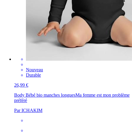
Nouveau
Durable
26,99 €
Body Bébé bio manches longues
Ma femme est mon problème
préféré
Par ICHAKIM