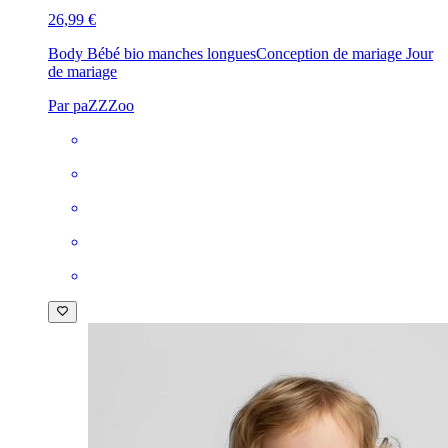
26,99 €
Body Bébé bio manches longues
Conception de mariage Jour
de mariage
Par paZZZoo