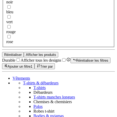
noir
bleu
vert
rouge
rose
Réinitialiser
Afficher les produits
Durable
Afficher tous les designs
Réinitialiser les filtres
Ajouter un filtre
1
Trier par
Vêtements
T-shirts & débardeurs
T-shirts
Débardeurs
T-shirts manches longues
Chemises & chemisiers
Polos
Robes t-shirt
Bodies & pyjamas