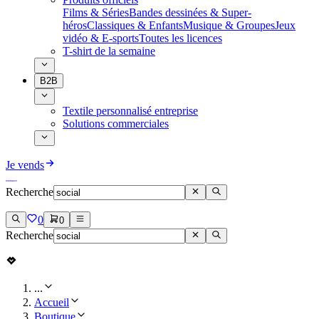
Films & Séries
Bandes dessinées & Super-
héros
Classiques & Enfants
Musique & Groupes
Jeux
vidéo & E-sports
Toutes les licences
T-shirt de la semaine
B2B
Textile personnalisé entreprise
Solutions commerciales
Je vends
Recherche
0
0
Recherche
...
Accueil
Boutique