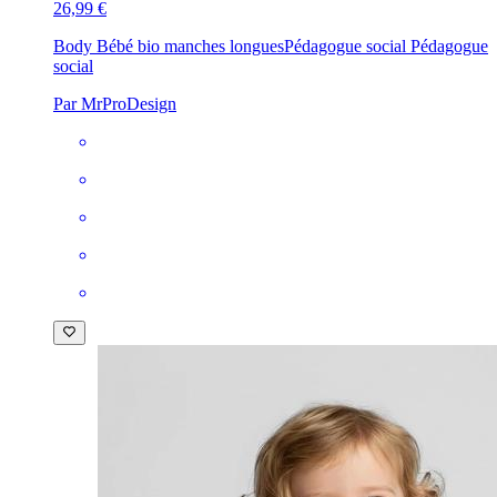
26,99 €
Body Bébé bio manches longues
Pédagogue social Pédagogue
social
Par MrProDesign