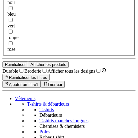
noir
bleu
vert
rouge
rose
Réinitialiser
Afficher les produits
Durable
Broderie
Afficher tous les designs
Réinitialiser les filtres
Ajouter un filtre
1
Trier par
Vêtements
T-shirts & débardeurs
T-shirts
Débardeurs
T-shirts manches longues
Chemises & chemisiers
Polos
Robes t-shirt