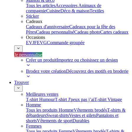
Maison & déco
Tous les articles
Accessoires Animaux de
compagnie
Cuisine
Déco & maison
Textiles
Sticker
Cadeaux
Cadeaux d'anniversaire
Cadeaux pour la fête des
Pères
Cadeau personnalisé
Cadeau photo
Cartes cadeaux
Occasions
EVJF
EVG
Commande groupée
Je personnalise
Créer un produit
Importez ou choisissez un design
Brodez votre création
Découvrez des motifs en broderie
Trouver
Meilleures ventes
T-shirt Humour
T-shirt J'peux pas j’ai
T-shirt Vintage
Homme
Tous les produits Homme
Vêtements brodés
T-shirts &
débardeurs
Sweat-shirts
Vestes et gilets
Pantalons et
shorts
Vêtements de sport
Durables
Femmes
Tous les produits Femme
Vêtements brodés
T-shirts &