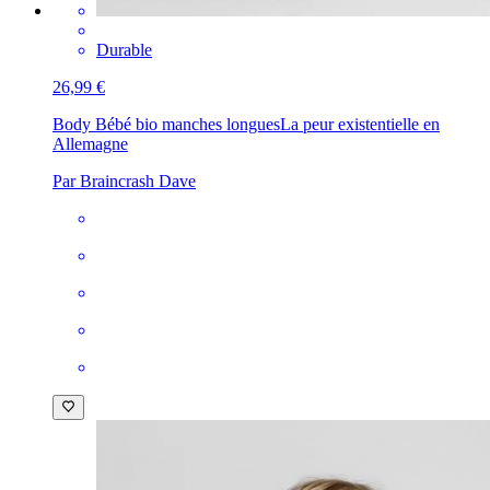
Durable
26,99 €
Body Bébé bio manches longues
La peur existentielle en
Allemagne
Par Braincrash Dave