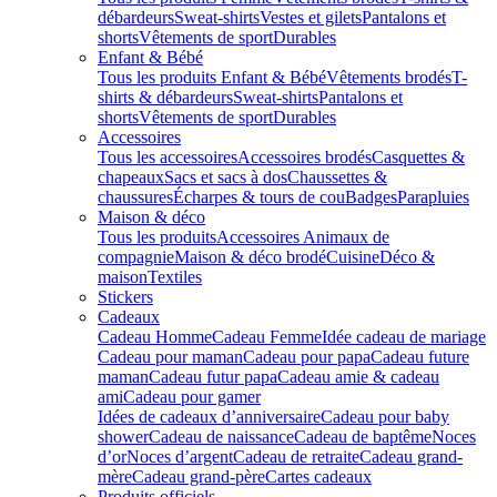
débardeurs
Sweat-shirts
Vestes et gilets
Pantalons et
shorts
Vêtements de sport
Durables
Enfant & Bébé
Tous les produits Enfant & Bébé
Vêtements brodés
T-
shirts & débardeurs
Sweat-shirts
Pantalons et
shorts
Vêtements de sport
Durables
Accessoires
Tous les accessoires
Accessoires brodés
Casquettes &
chapeaux
Sacs et sacs à dos
Chaussettes &
chaussures
Écharpes & tours de cou
Badges
Parapluies
Maison & déco
Tous les produits
Accessoires Animaux de
compagnie
Maison & déco brodé
Cuisine
Déco &
maison
Textiles
Stickers
Cadeaux
Cadeau Homme
Cadeau Femme
Idée cadeau de mariage​
Cadeau pour maman
Cadeau pour papa
Cadeau future
maman
Cadeau futur papa
Cadeau amie & cadeau
ami
Cadeau pour gamer
Idées de cadeaux d’anniversaire
Cadeau pour baby
shower
Cadeau de naissance
Cadeau de baptême
Noces
d’or
Noces d’argent
Cadeau de retraite
Cadeau grand-
mère
Cadeau grand-père
Cartes cadeaux
Produits officiels