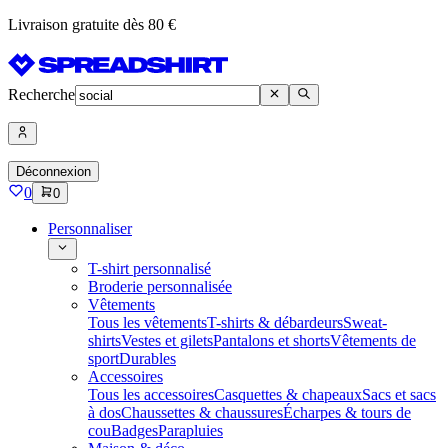
Livraison gratuite dès 80 €
Recherche
Déconnexion
0
0
Personnaliser
T-shirt personnalisé
Broderie personnalisée
Vêtements
Tous les vêtements
T-shirts & débardeurs
Sweat-
shirts
Vestes et gilets
Pantalons et shorts
Vêtements de
sport
Durables
Accessoires
Tous les accessoires
Casquettes & chapeaux
Sacs et sacs
à dos
Chaussettes & chaussures
Écharpes & tours de
cou
Badges
Parapluies