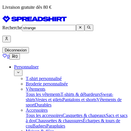
Livraison gratuite dès 80 €
Recherche
Déconnexion
0
0
Personnaliser
T-shirt personnalisé
Broderie personnalisée
Vêtements
Tous les vêtements
T-shirts & débardeurs
Sweat-
shirts
Vestes et gilets
Pantalons et shorts
Vêtements de
sport
Durables
Accessoires
Tous les accessoires
Casquettes & chapeaux
Sacs et sacs
à dos
Chaussettes & chaussures
Écharpes & tours de
cou
Badges
Parapluies