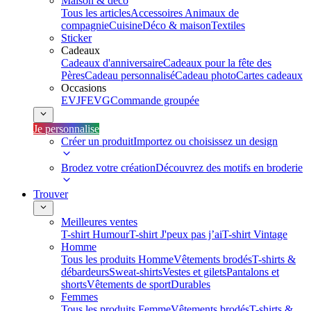
Maison & déco
Tous les articles
Accessoires Animaux de
compagnie
Cuisine
Déco & maison
Textiles
Sticker
Cadeaux
Cadeaux d'anniversaire
Cadeaux pour la fête des
Pères
Cadeau personnalisé
Cadeau photo
Cartes cadeaux
Occasions
EVJF
EVG
Commande groupée
Je personnalise
Créer un produit
Importez ou choisissez un design
Brodez votre création
Découvrez des motifs en broderie
Trouver
Meilleures ventes
T-shirt Humour
T-shirt J'peux pas j’ai
T-shirt Vintage
Homme
Tous les produits Homme
Vêtements brodés
T-shirts &
débardeurs
Sweat-shirts
Vestes et gilets
Pantalons et
shorts
Vêtements de sport
Durables
Femmes
Tous les produits Femme
Vêtements brodés
T-shirts &