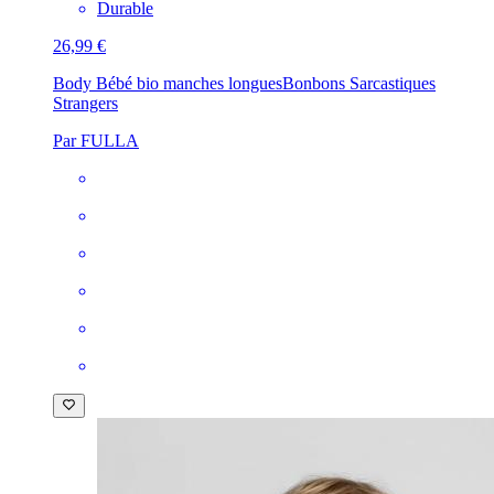
Durable
26,99 €
Body Bébé bio manches longues
Bonbons Sarcastiques
Strangers
Par FULLA