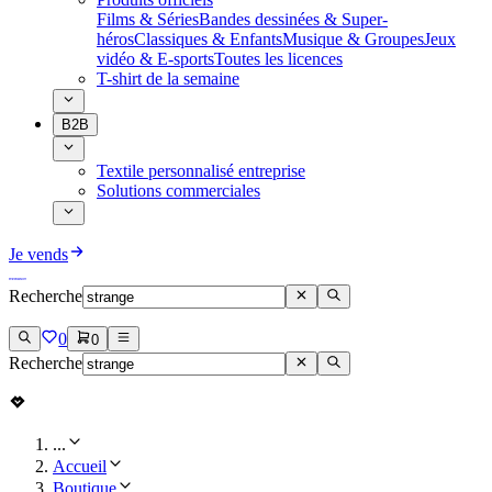
Films & Séries
Bandes dessinées & Super-
héros
Classiques & Enfants
Musique & Groupes
Jeux
vidéo & E-sports
Toutes les licences
T-shirt de la semaine
B2B
Textile personnalisé entreprise
Solutions commerciales
Je vends
Recherche
0
0
Recherche
...
Accueil
Boutique