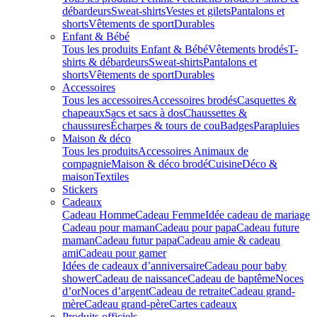
débardeurs
Sweat-shirts
Vestes et gilets
Pantalons et
shorts
Vêtements de sport
Durables
Enfant & Bébé
Tous les produits Enfant & Bébé
Vêtements brodés
T-
shirts & débardeurs
Sweat-shirts
Pantalons et
shorts
Vêtements de sport
Durables
Accessoires
Tous les accessoires
Accessoires brodés
Casquettes &
chapeaux
Sacs et sacs à dos
Chaussettes &
chaussures
Écharpes & tours de cou
Badges
Parapluies
Maison & déco
Tous les produits
Accessoires Animaux de
compagnie
Maison & déco brodé
Cuisine
Déco &
maison
Textiles
Stickers
Cadeaux
Cadeau Homme
Cadeau Femme
Idée cadeau de mariage​
Cadeau pour maman
Cadeau pour papa
Cadeau future
maman
Cadeau futur papa
Cadeau amie & cadeau
ami
Cadeau pour gamer
Idées de cadeaux d’anniversaire
Cadeau pour baby
shower
Cadeau de naissance
Cadeau de baptême
Noces
d’or
Noces d’argent
Cadeau de retraite
Cadeau grand-
mère
Cadeau grand-père
Cartes cadeaux
Produits officiels