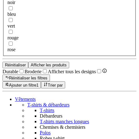
noir
bleu
vert
rouge
rose
Réinitialiser
Afficher les produits
Durable
Broderie
Afficher tous les designs
Réinitialiser les filtres
Ajouter un filtre
1
Trier par
Vêtements
T-shirts & débardeurs
T-shirts
Débardeurs
T-shirts manches longues
Chemises & chemisiers
Polos
Robes t-shirt