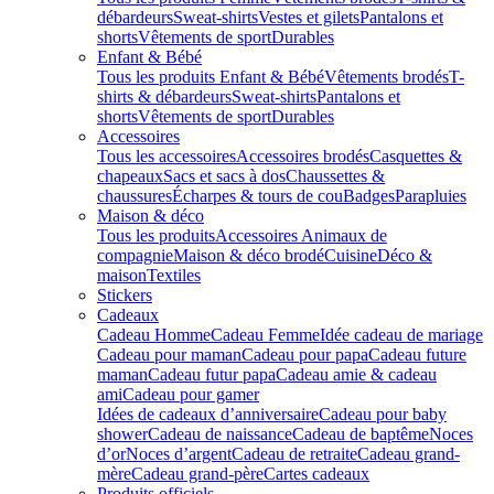
débardeurs
Sweat-shirts
Vestes et gilets
Pantalons et
shorts
Vêtements de sport
Durables
Enfant & Bébé
Tous les produits Enfant & Bébé
Vêtements brodés
T-
shirts & débardeurs
Sweat-shirts
Pantalons et
shorts
Vêtements de sport
Durables
Accessoires
Tous les accessoires
Accessoires brodés
Casquettes &
chapeaux
Sacs et sacs à dos
Chaussettes &
chaussures
Écharpes & tours de cou
Badges
Parapluies
Maison & déco
Tous les produits
Accessoires Animaux de
compagnie
Maison & déco brodé
Cuisine
Déco &
maison
Textiles
Stickers
Cadeaux
Cadeau Homme
Cadeau Femme
Idée cadeau de mariage​
Cadeau pour maman
Cadeau pour papa
Cadeau future
maman
Cadeau futur papa
Cadeau amie & cadeau
ami
Cadeau pour gamer
Idées de cadeaux d’anniversaire
Cadeau pour baby
shower
Cadeau de naissance
Cadeau de baptême
Noces
d’or
Noces d’argent
Cadeau de retraite
Cadeau grand-
mère
Cadeau grand-père
Cartes cadeaux
Produits officiels