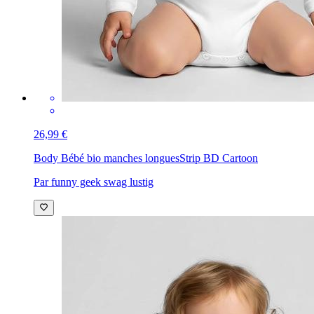
26,99 €
Body Bébé bio manches longues
Strip BD Cartoon
Par funny geek swag lustig