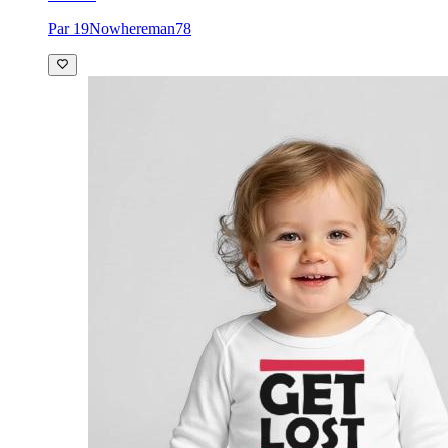
Par 19Nowhereman78