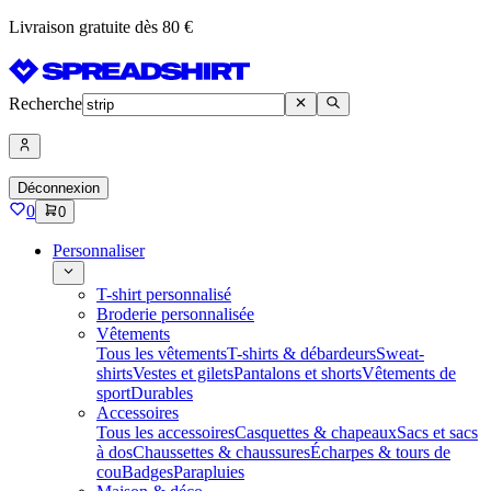
Livraison gratuite dès 80 €
Recherche
Déconnexion
0
0
Personnaliser
T-shirt personnalisé
Broderie personnalisée
Vêtements
Tous les vêtements
T-shirts & débardeurs
Sweat-
shirts
Vestes et gilets
Pantalons et shorts
Vêtements de
sport
Durables
Accessoires
Tous les accessoires
Casquettes & chapeaux
Sacs et sacs
à dos
Chaussettes & chaussures
Écharpes & tours de
cou
Badges
Parapluies