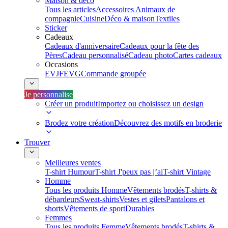
Maison & déco
Tous les articles
Accessoires Animaux de
compagnie
Cuisine
Déco & maison
Textiles
Sticker
Cadeaux
Cadeaux d'anniversaire
Cadeaux pour la fête des
Pères
Cadeau personnalisé
Cadeau photo
Cartes cadeaux
Occasions
EVJF
EVG
Commande groupée
Je personnalise
Créer un produit
Importez ou choisissez un design
Brodez votre création
Découvrez des motifs en broderie
Trouver
Meilleures ventes
T-shirt Humour
T-shirt J'peux pas j’ai
T-shirt Vintage
Homme
Tous les produits Homme
Vêtements brodés
T-shirts &
débardeurs
Sweat-shirts
Vestes et gilets
Pantalons et
shorts
Vêtements de sport
Durables
Femmes
Tous les produits Femme
Vêtements brodés
T-shirts &