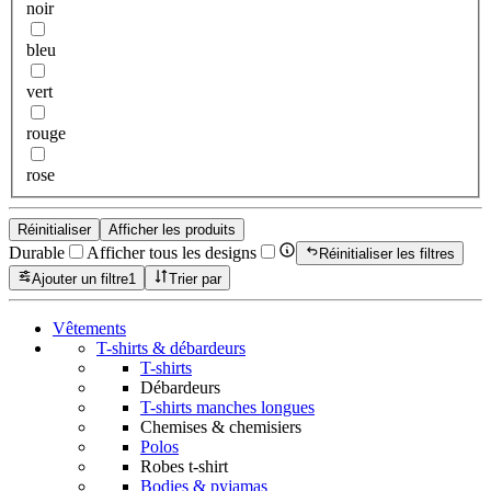
noir
bleu
vert
rouge
rose
Réinitialiser
Afficher les produits
Durable
Afficher tous les designs
Réinitialiser les filtres
Ajouter un filtre
1
Trier par
Vêtements
T-shirts & débardeurs
T-shirts
Débardeurs
T-shirts manches longues
Chemises & chemisiers
Polos
Robes t-shirt
Bodies & pyjamas