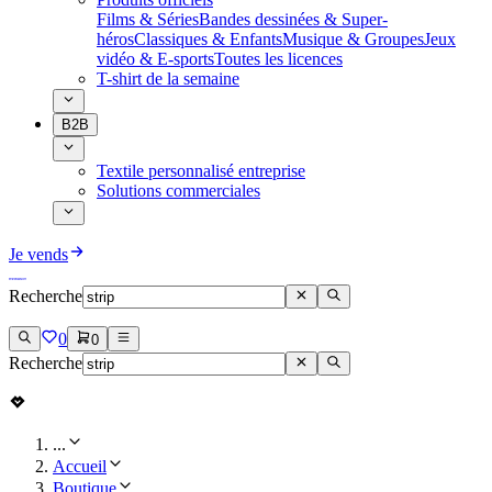
Films & Séries
Bandes dessinées & Super-
héros
Classiques & Enfants
Musique & Groupes
Jeux
vidéo & E-sports
Toutes les licences
T-shirt de la semaine
B2B
Textile personnalisé entreprise
Solutions commerciales
Je vends
Recherche
0
0
Recherche
...
Accueil
Boutique