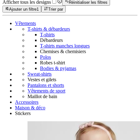
Afficher tous les designs
Réinitialiser les filtres
Ajouter un filtre
1
Trier par
Vêtements
T-shirts & débardeurs
T-shirts
Débardeurs
T-shirts manches longues
Chemises & chemisiers
Polos
Robes t-shirt
Bodies & pyjamas
Sweat-shirts
Vestes et gilets
Pantalons et shorts
Vêtements de sport
Maillot de bain
Accessoires
Maison & déco
Stickers