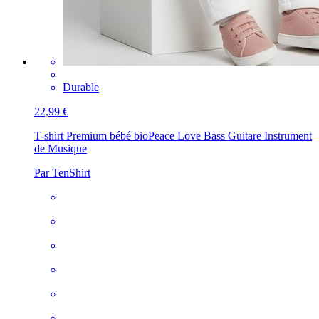
Durable
22,99 €
T-shirt Premium bébé bio
Peace Love Bass Guitare Instrument
de Musique
Par TenShirt