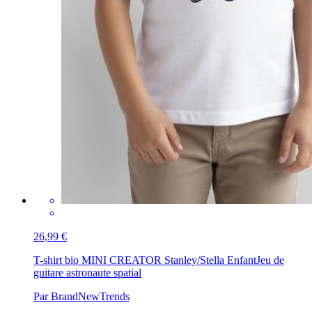
26,99 €
T-shirt bio MINI CREATOR Stanley/Stella Enfant
Jeu de
guitare astronaute spatial
Par BrandNewTrends