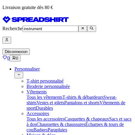
Livraison gratuite dès 80 €
Recherche
Déconnexion
0
0
Personnaliser
T-shirt personnalisé
Broderie personnalisée
Vêtements
Tous les vêtements
T-shirts & débardeurs
Sweat-
shirts
Vestes et gilets
Pantalons et shorts
Vêtements de
sport
Durables
Accessoires
Tous les accessoires
Casquettes & chapeaux
Sacs et sacs
à dos
Chaussettes & chaussures
Écharpes & tours de
cou
Badges
Parapluies