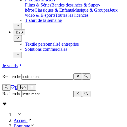
Films & Séries
Bandes dessinées & Super-
héros
Classiques & Enfants
Musique & Groupes
Jeux
vidéo & E-sports
Toutes les licences
T-shirt de la semaine
B2B
Textile personnalisé entreprise
Solutions commerciales
Je vends
Recherche
0
0
Recherche
...
Accueil
Boutique