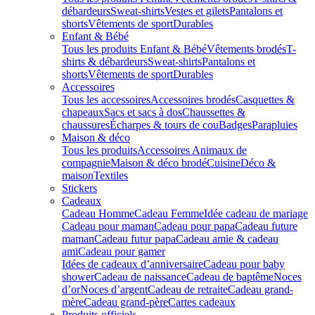
débardeurs
Sweat-shirts
Vestes et gilets
Pantalons et
shorts
Vêtements de sport
Durables
Enfant & Bébé
Tous les produits Enfant & Bébé
Vêtements brodés
T-
shirts & débardeurs
Sweat-shirts
Pantalons et
shorts
Vêtements de sport
Durables
Accessoires
Tous les accessoires
Accessoires brodés
Casquettes &
chapeaux
Sacs et sacs à dos
Chaussettes &
chaussures
Écharpes & tours de cou
Badges
Parapluies
Maison & déco
Tous les produits
Accessoires Animaux de
compagnie
Maison & déco brodé
Cuisine
Déco &
maison
Textiles
Stickers
Cadeaux
Cadeau Homme
Cadeau Femme
Idée cadeau de mariage​
Cadeau pour maman
Cadeau pour papa
Cadeau future
maman
Cadeau futur papa
Cadeau amie & cadeau
ami
Cadeau pour gamer
Idées de cadeaux d’anniversaire
Cadeau pour baby
shower
Cadeau de naissance
Cadeau de baptême
Noces
d’or
Noces d’argent
Cadeau de retraite
Cadeau grand-
mère
Cadeau grand-père
Cartes cadeaux
Produits officiels