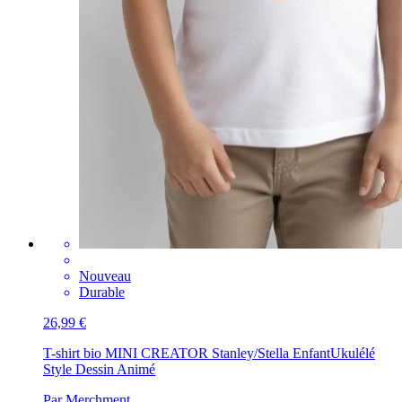
Nouveau
Durable
26,99 €
T-shirt bio MINI CREATOR Stanley/Stella Enfant
Ukulélé
Style Dessin Animé
Par Merchment