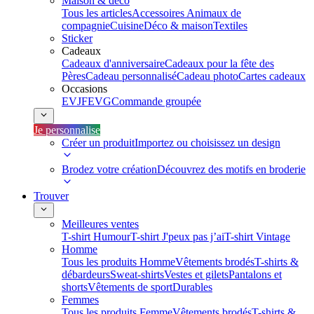
Maison & déco
Tous les articles
Accessoires Animaux de
compagnie
Cuisine
Déco & maison
Textiles
Sticker
Cadeaux
Cadeaux d'anniversaire
Cadeaux pour la fête des
Pères
Cadeau personnalisé
Cadeau photo
Cartes cadeaux
Occasions
EVJF
EVG
Commande groupée
Je personnalise
Créer un produit
Importez ou choisissez un design
Brodez votre création
Découvrez des motifs en broderie
Trouver
Meilleures ventes
T-shirt Humour
T-shirt J'peux pas j’ai
T-shirt Vintage
Homme
Tous les produits Homme
Vêtements brodés
T-shirts &
débardeurs
Sweat-shirts
Vestes et gilets
Pantalons et
shorts
Vêtements de sport
Durables
Femmes
Tous les produits Femme
Vêtements brodés
T-shirts &