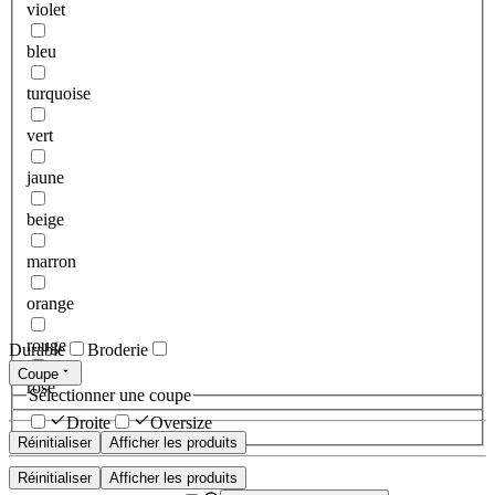
violet
bleu
turquoise
vert
jaune
beige
marron
orange
rouge
Durable
Broderie
Coupe
rose
Sélectionner une coupe
Droite
Oversize
Réinitialiser
Afficher les produits
Réinitialiser
Afficher les produits