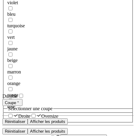
violet
bleu
turquoise
vert
jaune
beige
marron
orange
rouge
Durable
Coupe
rose
Sélectionner une coupe
Droite
Oversize
Réinitialiser
Afficher les produits
Réinitialiser
Afficher les produits