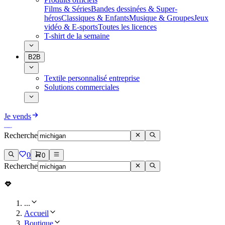
Films & Séries
Bandes dessinées & Super-
héros
Classiques & Enfants
Musique & Groupes
Jeux
vidéo & E-sports
Toutes les licences
T-shirt de la semaine
B2B
Textile personnalisé entreprise
Solutions commerciales
Je vends
Recherche
0
0
Recherche
...
Accueil
Boutique