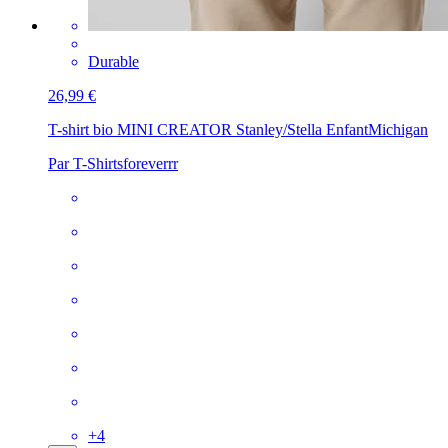
Durable
26,99 €
T-shirt bio MINI CREATOR Stanley/Stella Enfant
Michigan
Par T-Shirtsforeverrr
+
4