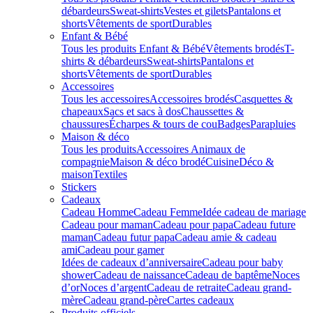
débardeurs
Sweat-shirts
Vestes et gilets
Pantalons et
shorts
Vêtements de sport
Durables
Enfant & Bébé
Tous les produits Enfant & Bébé
Vêtements brodés
T-
shirts & débardeurs
Sweat-shirts
Pantalons et
shorts
Vêtements de sport
Durables
Accessoires
Tous les accessoires
Accessoires brodés
Casquettes &
chapeaux
Sacs et sacs à dos
Chaussettes &
chaussures
Écharpes & tours de cou
Badges
Parapluies
Maison & déco
Tous les produits
Accessoires Animaux de
compagnie
Maison & déco brodé
Cuisine
Déco &
maison
Textiles
Stickers
Cadeaux
Cadeau Homme
Cadeau Femme
Idée cadeau de mariage​
Cadeau pour maman
Cadeau pour papa
Cadeau future
maman
Cadeau futur papa
Cadeau amie & cadeau
ami
Cadeau pour gamer
Idées de cadeaux d’anniversaire
Cadeau pour baby
shower
Cadeau de naissance
Cadeau de baptême
Noces
d’or
Noces d’argent
Cadeau de retraite
Cadeau grand-
mère
Cadeau grand-père
Cartes cadeaux
Produits officiels