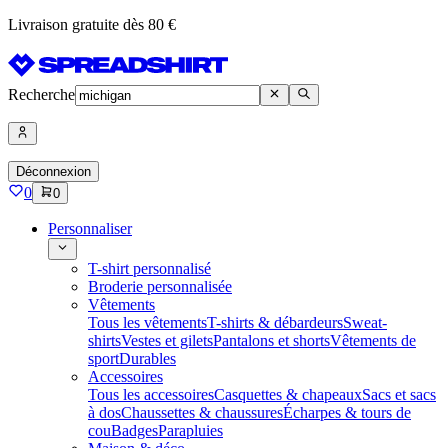
Livraison gratuite dès 80 €
Recherche
Déconnexion
0
0
Personnaliser
T-shirt personnalisé
Broderie personnalisée
Vêtements
Tous les vêtements
T-shirts & débardeurs
Sweat-
shirts
Vestes et gilets
Pantalons et shorts
Vêtements de
sport
Durables
Accessoires
Tous les accessoires
Casquettes & chapeaux
Sacs et sacs
à dos
Chaussettes & chaussures
Écharpes & tours de
cou
Badges
Parapluies