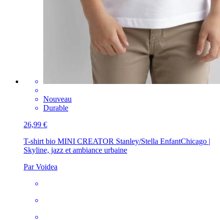
Nouveau
Durable
26,99 €
T-shirt bio MINI CREATOR Stanley/Stella Enfant
Chicago |
Skyline, jazz et ambiance urbaine
Par Voidea