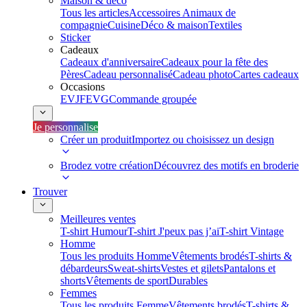
Maison & déco
Tous les articles
Accessoires Animaux de
compagnie
Cuisine
Déco & maison
Textiles
Sticker
Cadeaux
Cadeaux d'anniversaire
Cadeaux pour la fête des
Pères
Cadeau personnalisé
Cadeau photo
Cartes cadeaux
Occasions
EVJF
EVG
Commande groupée
Je personnalise
Créer un produit
Importez ou choisissez un design
Brodez votre création
Découvrez des motifs en broderie
Trouver
Meilleures ventes
T-shirt Humour
T-shirt J'peux pas j’ai
T-shirt Vintage
Homme
Tous les produits Homme
Vêtements brodés
T-shirts &
débardeurs
Sweat-shirts
Vestes et gilets
Pantalons et
shorts
Vêtements de sport
Durables
Femmes
Tous les produits Femme
Vêtements brodés
T-shirts &